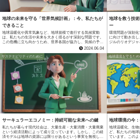
地球の未来を守る「世界気候計画」：今、私たちが
地球を救う技術
できること
ー
地球温暖化や異常気象など、地球規模で進行する気候変動
環境問題が深刻化
は、私たちの生活や未来を大きく揺るがす深刻な問題です。
に向けて動き出し
この危機に立ち向かうため、世界各国が協力し、気候の予測
ジルのリオデジャ
可能性と管理可能性を高めるための取り組みが「世界気候計
て、UNEP国際環
2024.06.04
画」です。 世界気候計画は、1979年の世界気象会議で初め
定されました。UN
て提唱され、世界気象機関（WMO）と国連環境計画
題の解決と持続可
サステナビリティのために
地球環境を守るため
（UNEP）によって1980年に設立されました。 その目的
UNEP-IETC
は、気候の変動と変化をより深く理解し、その情報を活用し
協力の下、1994
て社会経済や人々の安全を守ることにあります。 具体的に
IETCは、廃棄
は、世界中の気象機関が協力して気象観測やデータ交換を行
な分野において技
い、より精度の高い気候予測モデルを開発すること、そして
また、途上国の技
得られた情報を農業、水資源管理、防災などの分野に活用す
を実施することで
ることで、気候変動の影響への適応策を強化することを目指
UNEP-IETC
しています。
役割を担い、持続
たしています。
サーキュラーエコノミー：持続可能な未来への鍵
地球環境の今：
私たちが暮らす現代社会は、大量生産・大量消費・大量廃棄
地球温暖化、生物
という経済活動によって成り立っています。しかし、この経
ど、私たちの地球
済モデルは地球の資源には限りがあるという事実を無視し
ています。このよ