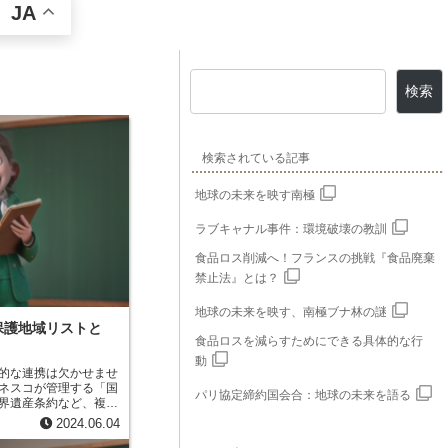
JA
検索
検索されている記事
地球の未来を映す南極
ラブキャナル事件：環境破壊の教訓
食品ロス削減へ！フランスの挑戦『食品廃棄
禁止法』とは？
地球の未来を映す、南極ブナ林の謎
保護地域リストと
食品ロスを減らすためにできる具体的な行
動
的な連携は欠かせませ
ネスコが管理する「国
パリ協定締約国会合：地球の未来を語る
界遺産条約など、複数
際的な保護の対象とな
2024.06.04