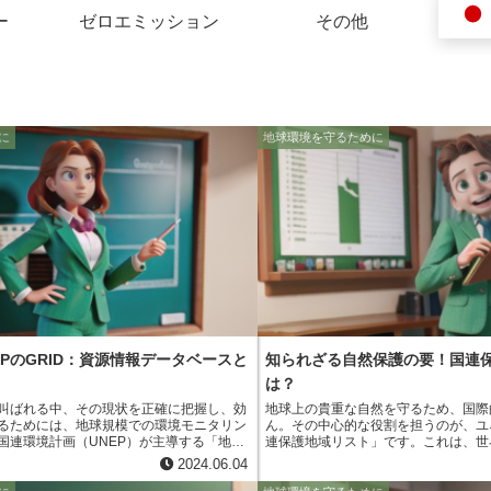
ー
ゼロエミッション
その他
に
地球環境を守るために
EPのGRID：資源情報データベースと
知られざる自然保護の要！国連
は？
叫ばれる中、その現状を正確に把握し、効
地球上の貴重な自然を守るため、国際
るためには、地球規模での環境モニタリン
ん。その中心的な役割を担うのが、ユ
国連環境計画（UNEP）が主導する「地球
連保護地域リスト」です。これは、世
システム（GEMS）」は、まさにその役割
の国際的な自然保護条約に基づき、国
2024.06.04
GEMSは、世界中の大気、水、土壌、生物
る地域をリスト化したものです。 このリストに掲載されるこ