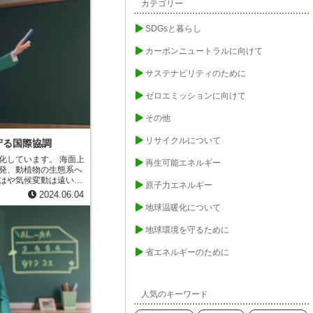
、より効果的な保護活
カテゴリー
厳しい審査基準をクリ
にとって重要な地域で
SDGsと暮らし
立公園など、かけがえ
カーボンニュートラルに向けて
連保護地域リストは、
重要な役割を担ってい
サステナビリティのために
ゼロエミッションに向けて
その他
リサイクルについて
守る国際協調
化しています。 海面上
再生可能エネルギー
発、動植物の生態系へ
はや気候変動は遠い未
原子力エネルギー
る現実の脅威と言える
2024.06.04
地球温暖化について
生きていくためには、
り組む「緩和策」と同
地球環境を守るために
影響に対して柔軟に対
あります。世界適応ネ
省エネルギーのために
に焦点を当て、国際社
組みを提供していま
人気のキーワード