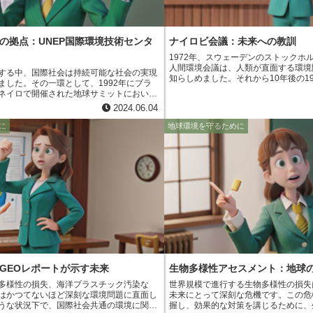
の拠点：UNEP国際環境技術センタ
ナイロビ会議：未来への教訓
1972年、スウェーデンのストックホ
人間環境会議は、人類が直面する環境
する中、国際社会は持続可能な社会の実現
知らしめました。それから10年後の1
ました。その一環として、1992年にブラ
ロビで国連環境開発会議、通称「ナイ
ネイロで開催された地球サミットにおい
ました。これは、ストックホルム会議
境技術センター（UNEP-IETC）の設立が決
2024.06.04
境宣言」の10周年を記念し、その後の
EP-IETCは、開発途上国における環境問
の取り組みを評価するとともに、未来
能な開発の促進を目的とした機関です。
に
地球環境を守るために
画を策定することを目的としていまし
は、日本政府の支援と国連環境計画（UNEP）の
年に大阪に設立されました。以来、UNEP-
物管理、水資源管理、気候変動対策など、様々
術的な支援や政策提言を行ってきました。
術者や行政官を対象とした研修プログラム
、人材育成にも力を入れています。
は、国際社会における環境技術の拠点としての
可能な社会の実現に向けて重要な役割を果
GEOレポートが示す未来
生物多様性アセスメント：地球
多様性の損失、海洋プラスチック汚染な
世界規模で進行する生物多様性の損失
はかつてないほど深刻な環境問題に直面し
未来にとって深刻な危機です。この危
うな状況下で、国際社会共通の環境に関す
握し、効果的な対策を講じるために、