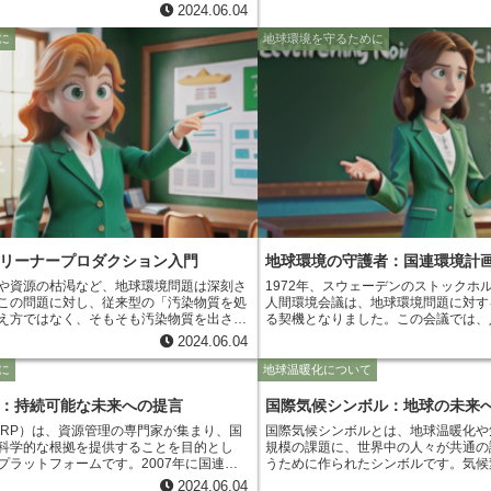
供することを目的として、2000年に設立
トが重要な役割を担っています。生物
2024.06.04
境アセスメント（GEO Global
は、ある地域や地球全体の生物多様性
look）プロジェクト」です。 GEOプロジェ
ータに基づいて評価するプロセスを指します。 
に
地球環境を守るために
350以上の専門家や研究機関が参加し、5
性アセスメントは、世界中の生物多様
環境に関する包括的な評価報告書「GEOレ
し、将来予測を行う国際的な取り組み
ています。このレポートは、最新の科学的
トは、国際的な専門家ネットワークに
、地球環境の現状分析や将来予測を行い、
結果は政策決定者や一般市民に提供さ
政策提言を行う役割を担っています。その
性アセスメントの報告書は、生物多様
ートは「地球環境の羅針盤」とも呼ばれ、国
政策決定の基盤となるだけでなく、私
決定に大きな影響を与えています。
多様性の重要性と現状について理解を
料となっています。
リーナープロダクション入門
地球環境の守護者：国連環境計
や資源の枯渇など、地球環境問題は深刻さ
1972年、スウェーデンのストックホ
この問題に対し、従来型の「汚染物質を処
人間環境会議は、地球環境問題に対す
え方ではなく、そもそも汚染物質を出さな
る契機となりました。この会議では、
極的なアプローチである「クリーナープロ
環境に深刻な影響を与えていることが
2024.06.04
す。 クリーナープロダクショ
の取り組みの必要性が強く認識される
計から製造、使用、廃棄に至るすべての段
の会議がきっかけとなり、同年、国連
に
地球温暖化について
への負荷を最小限に抑えるための取り組み
設立されました。UNEPは、地球環
的には、省エネルギー、省資源、廃棄物削
協力と行動を促進するための機関とし
：持続可能な未来への提言
国際気候シンボル：地球の未来
どが挙げられます。 従来の環境対策
ことになりました。
IRP）は、資源管理の専門家が集まり、国
国際気候シンボルとは、地球温暖化や
ら出る排煙を処理するなど、汚染が発生し
科学的な根拠を提供することを目的とし
規模の課題に、世界中の人々が共通の
のが中心でした。しかし、クリーナープロ
プラットフォームです。2007年に国連環
うために作られたシンボルです。気候
品のライフサイクル全体で環境負荷を削減
）によって設立され、資源の利用が環境や社
え、未来への希望を象徴するデザイン
果的かつ持続可能な方法と言えるでしょ
2024.06.04