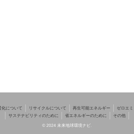
規模の課題に主体的に向き合い、行動
ツールと言えるでしょう。
暖化について
リサイクルについて
再生可能エネルギー
ゼロエミ
サステナビリティのために
省エネルギーのために
その他
© 2024 未来地球環境ナビ.