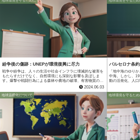
WCMC)は、生物多様性条約の科学的な側面を支えるために
多様性など、様々
地球環境を守るために
地球環境を守るため
設立された機関です。1988年に設立され、イギリスのケン
のデータを収集・分析する
ブリッジに拠点を置いています。UNEP-WCMCは、世界中
の環境データを集
の生物多様性に関する情報を収集・分析し、その結果を条約
がりません。そこ
事務局や加盟国に提供することで、効果的な政策決定や保全
資源情報データベー
活動の実施に貢献しています。具体的には、絶滅危惧種の評
どを通じて収集さ
価や、保護地域の管理、生物多様性条約の目標達成状況の評
（GIS）を用い
価などを行っています。
GRIDによって
影響を視覚的に理
伐採の状況と気候
の影響などを、地
GEMSが環境問題
それを「分析・理
と言えるでしょう
紛争後の傷跡：UNEPが環境復興に尽力
バルセロナ条約
大きく貢献してい
戦争や紛争は、人々の生活や社会インフラに壊滅的な被害を
「地中海のゆりか
もたらすだけでなく、自然環境にも深刻な影響を及ぼしま
中海。しかし、1
す。爆撃や戦闘行為による森林や農地の破壊、有害物質の漏
動の活発化、人口
出による水質・土壌汚染、さらに生態系の破壊など、その爪
減少、漁業資源の
2024.06.03
痕は深く、長期にわたって残ります。これらの環境破壊は、
した。 閉鎖性が高い地中海では、一度汚染物質が流れ込むと
紛争後の社会復興を阻む大きな要因となり、人々の健康や生
拡散しにくく、生
地球温暖化について
地球環境を守るため
活にも深刻な影響を与え続けます。
があります。この
1975年、国連環
もと、地中海を守る
て、翌1976年
止条約」、通称「
れは、地中海沿岸
な一歩となりまし