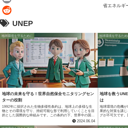
e
a
省エネルギ
E
c
m
R
UNEP
e
a
e
b
i
地球環境を守るために
地球環境を守るため
d
o
l
d
o
i
k
t
地球の未来を守る！世界自然保全モニタリングセン
地球を救うUN
ターの役割
は
1992年に採択された生物多様性条約は、地球上の多様な生
地球環境の危機が
物とその環境を守り、持続可能な形で利用していくことを目
果的な対策を講じ
的とした国際的な枠組みです。この条約の下、世界中の国々
グが不可欠です。
が協力して生物多様性の保全と持続可能な利用に取り組んで
環境モニタリング
2024.06.04
います。 世界自然保全モニタリングセンター(UNEP-
を担っています。