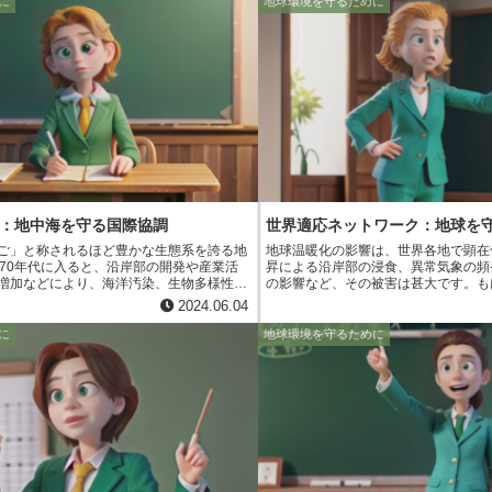
な環境指標を長期間にわたって観測し、そ
とで、その地域は国際的な注目を集め
に
地球環境を守るために
システムです。 しかし、膨大な量
動が期待できます。また、登録には、
めただけでは、地球環境問題の解決には繋
アする必要があり、生物多様性の保全
で重要な役割を担うのが、UNEPの「地球
あるというお墨付きを得られます。 世界には、アマゾンの熱
ス（GRID）」です。GRIDは、GEMSな
帯雨林や、アフリカのセレンゲティ国
れた環境データを、地理情報システム
のない自然環境が残されています。国
て地図上に可視化する役割を担っています。
これらの貴重な財産を未来へと繋ぐ、
可視化された環境情報は、環境問題の原因や
ると言えるでしょう。
解することを可能にします。例えば、森林
変動の関係、海洋汚染の広がりと生態系へ
図上で分かりやすく示すことができます。
の「現状把握」を担うとすれば、GRIDは
解」し、「解決策」を見出すためのツール
。両者は密接に連携し、地球環境の保全に
：地中海を守る国際協調
世界適応ネットワーク：地球を
ます。
ご」と称されるほど豊かな生態系を誇る地
地球温暖化の影響は、世界各地で顕在
970年代に入ると、沿岸部の開発や産業活
昇による沿岸部の浸食、異常気象の頻
増加などにより、海洋汚染、生物多様性の
の影響など、その被害は甚大です。も
枯渇といった深刻な環境問題が顕在化しま
来の話ではなく、私たち人類が直面す
2024.06.04
でしょう。 気候変動の影響を最小限に抑え、人類が将来も安
態系への影響が深刻化しやすいという特徴
全に、そして持続可能な形で地球上で
に
地球環境を守るために
ため、地中海沿岸国は危機感を共有し、
温室効果ガスの排出削減に積極的に取
境計画（UNEP）の地域海洋計画の枠組みの
時に、すでに避けられない気候変動の
ための条約交渉を開始しました。 こうし
応する「適応策」を進めていく必要が
、スペインのバルセロナにて「地中海汚染防
ットワークは、まさにこの「適応策」
バルセロナ条約」が採択されたのです。こ
会全体で連携していくための重要な枠
国の環境保全への強い意志を示す、歴史的
す。
た。