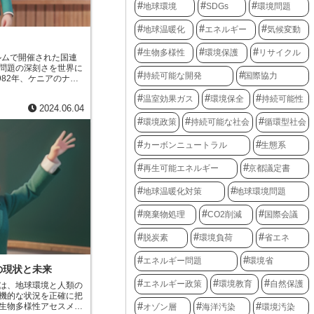
地球環境
SDGs
環境問題
地球温暖化
エネルギー
気候変動
生物多様性
環境保護
リサイクル
ルムで開催された国連
問題の深刻さを世界に
持続可能な開発
国際協力
982年、ケニアのナイ
ロビ会議」が開催され
温室効果ガス
環境保全
持続可能性
で採択された「人間環
2024.06.04
10年間の環境問題へ
へ向けた新たな行動計
環境政策
持続可能な社会
循環型社会
た。
カーボンニュートラル
生態系
再生可能エネルギー
京都議定書
地球温暖化対策
地球環境問題
廃棄物処理
CO2削減
国際会議
脱炭素
環境負荷
省エネ
エネルギー問題
環境省
の現状と未来
エネルギー政策
環境教育
自然保護
は、地球環境と人類の
機的な状況を正確に把
生物多様性アセスメン
オゾン層
海洋汚染
環境汚染