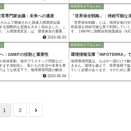
ついて、独立した客観的な評価を提供して
広く認知されています。
に
地球環境を守るために
力し、持続可能な資源管理のための政策提
。その報告書は、国際的な議論の場におい
境教育専門家会議：未来への遺産
「世界保全戦略」：持続可能な
持続可能な社会の実現に向けた重要な役割
ックホルムで開催された国連人間環境会議
「世界保全戦略」とは、地球全体の生
する国際的な意識を大きく高めました。こ
然資源を持続可能な形で利用していく
た「人間環境宣言」は、環境保全の重要性
す。 1980年に国際自然保護連合（IUCN）によって提唱さ
、各国が協力して取り組むべき喫緊の課題
れ、その後、国際的な枠組みとして広
2024.06.03
した。続く1975年、ベオグラード会議で
りました。 この戦略は、人間活動が
のための具体的な行動計画が議論され、そ
最小限に抑え、将来世代にわたって健
に
地球環境を守るために
重要性が強く認識されました。ベオグラー
いでいくことを目的としています。 
踏まえ、環境問題に対する意識を高め、行
森林破壊、生物多様性の損失など、地
へ：GMEFの役割と重要性
環境情報宝庫「INFOTERRA
を育成するため、1976年に「環境教育専
境問題への危機感の高まりがあります。 世界保全戦略は
や気候変動、海洋プラスチック問題など、
地球環境問題は、もはや一国だけで解
されることとなりました。
れらの問題に対処するために、国際社
すます深刻化し、私たちの生活や未来を脅
ません。国境を越えて、世界規模で協
共通の指針を示しています。
のような状況下で、地球環境問題の解決に
ていく必要があります。そのために重
世界中で加速しており、国際機関や政府、
環境情報を共有し、誰もが容易にアク
2024.06.04
、様々な主体が連携し、具体的な行動を起こ
ォームです。 INFOTERRAは、まさにそのようなプラットフ
、GMEF (Global
ォームを目指して、国連環境計画（U
Environmental Future) は、地球環境問題に積
情報ネットワークです。世界170カ国
持続可能な社会の実現を目指す国際的な組
登録者を有し、環境問題に関する膨大
ています。本稿では、GMEFとは何か、そ
ます。 INFOTERRAでは、論文や報告書といった学術的な情
ついて詳しく解説していきます。
報はもちろんのこと、各国の環境政策
況、企業の環境技術など、多岐にわた
次
1
2
9つの言語で閲覧することができます
関する専門家や関係機関のデータベー
世界中の専門家と繋がり、協力体制を
へ
地球環境問題の解決には、正確な情報
が求められます。INFOTERRAは、