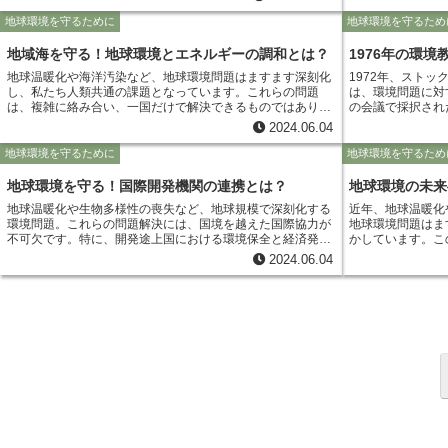
が積極的に環境問題に取り組むことが不可欠です。 UNEP
会に与える影響に
た。このように、UNEPは国際社会を牽引し、地球規模の課
う。
FI（国連環境計画金融イニシアチブ）は、まさにその架け橋
います。 IRPは、政府、産業界、NGOなど、さまざまなステ
地球環境を守るために
地球環境を守るため
題解決に重要な役割を担っています。
となる国際的な組織です。1992年に設立されたUNEP FIは、
ークホルダーと協
銀行、証券会社、保険会社、投資家など、金融機関と協働
言を行っています
地域海を守る！地球環境とエネルギーの調和とは？
1976年の環
し、環境と社会に配慮した持続可能な金融システムの構築を
て広く参照され、
地球温暖化や海洋汚染など、地球環境問題はますます深刻化
1972年、スト
目指しています。具体的には、気候変動、水資源、森林破壊
を担っています。
し、私たち人類共通の課題となっています。これらの問題
は、環境問題に対
など、様々な環境問題に関するイニシアチブを展開し、金融
は、複雑に絡み合い、一国だけで解決できるものではありま
の会議で採択され
機関が環境リスクと機会を適切に評価し、責任ある投資と融
せん。そこで、注目されているのが「地域海計画」です。 地
を世界に訴えかけ
資を行うためのガイダンスやツールを提供しています。
2024.06.04
域海計画とは、特定の海洋環境や生態系を共有する複数の国
として位置づけま
や地域が協力し、共通のビジョンや目標、行動計画を策定
は、環境問題解決
地球環境を守るために
地球環境を守るため
し、海洋環境の保全と持続可能な利用を進めていく枠組みで
の中で環境教育の
す。地球規模課題に対して、それぞれの地域の特性に合わせ
ド会議での議論を
地球環境を守る！国際開発機関の連携とは？
地球環境の未来
た対策を講じ、地域レベルで具体的な行動を起こすことで、
動を起こせる人材
地球温暖化や生物多様性の喪失など、地球規模で深刻化する
近年、地球温暖化
より効果的な解決を目指します。 例えば、ある地域では、海
門家会議」が開催
環境問題。これらの問題解決には、国境を越えた国際協力が
地球環境問題はま
洋プラスチックごみ問題に対し、発生源となる河川での回収
不可欠です。特に、開発途上国における環境保全と経済発展
かしています。こ
活動や、リサイクルシステムの構築などに取り組む地域海計
の両立は喫緊の課題となっています。このような背景のも
向けた取り組みが
画が進行しています。また、別の地域では、気候変動による
2024.06.04
と、2023年、国際開発機関による新たな連携組織
企業、NGOなど
海面上昇や海洋酸性化への対策として、サンゴ礁の保全や再
「CIDIE（Center for International Development and
すことが求められています。 このような中
生、沿岸部の防災対策などを盛り込んだ計画が進められてい
Environmental Initiatives）」が設立されました。CIDIEは、
Movement for 
ます。 地域海計画は、環境保全だけでなく、地域経済や人々
環境問題に関する知見や技術、資金を共有し、開発途上国へ
極的に取り組み、
の暮らしの向上にも貢献します。持続可能な漁業の推進やエ
の支援を強化することで、持続可能な社会の実現を目指して
織として注目され
コツーリズムなど、地域の特性を生かした取り組みを通じ
います。
の役割や重要性に
て、環境保全と経済発展の両立を目指します。 地球環境問題
解決のためには、地域レベルでの具体的な行動と、国際的な
連携・協力が不可欠です。地域海計画は、その両方を促進す
る重要な取り組みと言えるでしょう。