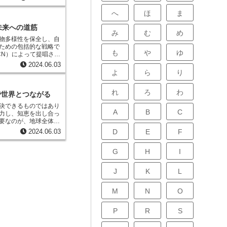
へ
ほ
ま
未来への道筋
み
む
め
物多様性を保全し、自
ための包括的な戦略で
も
や
ゆ
く認識されるようにな
2024.06.03
自然環境に及ぼす影響を
よ
ら
り
全な地球環境を引き継
背景には、地球温暖化、
れ
ろ
わ
球規模で深刻化する環
」で世界とつながる
、こ
決できるものではあり
会全体で取り組むべき
A
B
C
力し、知恵を出し合っ
要なのが、地球全体の
セスできるプラットフ
D
E
F
2024.06.03
NEP）が運営する環境
G
H
I
以上、10万人を超える
な情報が集積されてい
J
K
L
、環境NGOの活動状
る情報を日本語を含む
。さらに、環境問題に
M
N
O
スも公開されており、
築くことも可能です。
P
R
S
に基づいた迅速な行動
私たち一人ひとりが地球