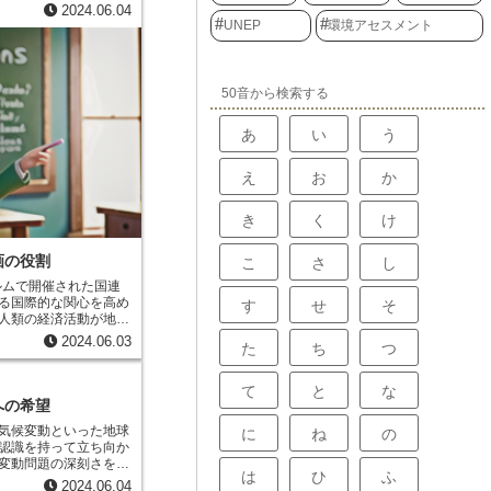
多様性アセスメントと
2024.06.04
の状態を、科学的なデ
UNEP
環境アセスメント
世界生物多様
性の現状と傾向を評価
です。このアセスメン
よって実施され、その
50音から検索する
れます。世界生物多様
性条約などの国際的な
あ
い
う
たち一人ひとりが生物
深めるための貴重な資
え
お
か
き
く
け
画の役割
こ
さ
し
ルムで開催された国連
る国際的な関心を高め
す
せ
そ
人類の経済活動が地球
指摘され、環境問題へ
2024.06.03
た
ち
つ
ようになりました。 こ
環境計画（UNEP）が
境問題に関する国際的な
て
と
な
て、重要な役割を担う
への希望
気候変動といった地球
に
ね
の
認識を持って立ち向か
変動問題の深刻さを訴
は
ひ
ふ
は、国や文化を超えて
2024.06.04