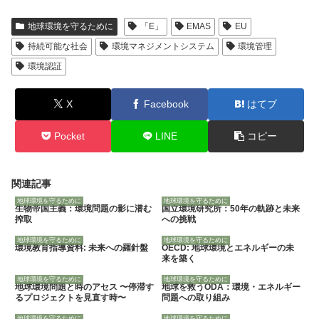
地球環境を守るために
「E」
EMAS
EU
持続可能な社会
環境マネジメントシステム
環境管理
環境認証
X
Facebook
はてブ
Pocket
LINE
コピー
関連記事
地球環境を守るために
地球環境を守るために
生物帝国主義：環境問題の影に潜む
国立環境研究所：50年の軌跡と未来
搾取
への挑戦
地球環境を守るために
地球環境を守るために
環境教育指導資料: 未来への羅針盤
OECD: 地球環境とエネルギーの未
来を築く
地球環境を守るために
地球環境を守るために
地球環境問題と時のアセス 〜停滞す
地球を救うODA：環境・エネルギー
るプロジェクトを見直す時〜
問題への取り組み
地球環境を守るために
地球環境を守るために