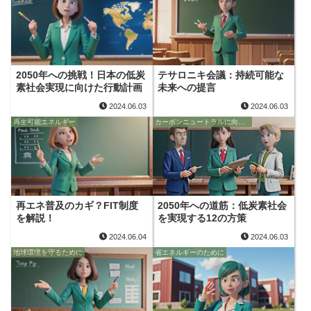
2050年への挑戦！日本の低炭
テサロニキ会議：持続可能な
素社会実現に向けた行動計画
未来への提言
2024.06.03
2024.06.03
再生可能エネルギー
カーボンニュートラルに向けて
再エネ普及のカギ？FIT制度
2050年への道筋：低炭素社会
を解説！
を実現する12の方策
2024.06.04
2024.06.03
地球環境を守るために
省エネルギーのために