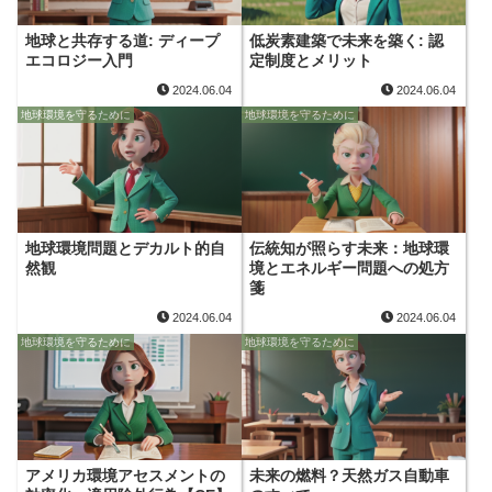
地球と共存する道: ディープ
低炭素建築で未来を築く: 認
エコロジー入門
定制度とメリット
2024.06.04
2024.06.04
地球環境を守るために
地球環境を守るために
地球環境問題とデカルト的自
伝統知が照らす未来：地球環
然観
境とエネルギー問題への処方
箋
2024.06.04
2024.06.04
地球環境を守るために
地球環境を守るために
アメリカ環境アセスメントの
未来の燃料？天然ガス自動車