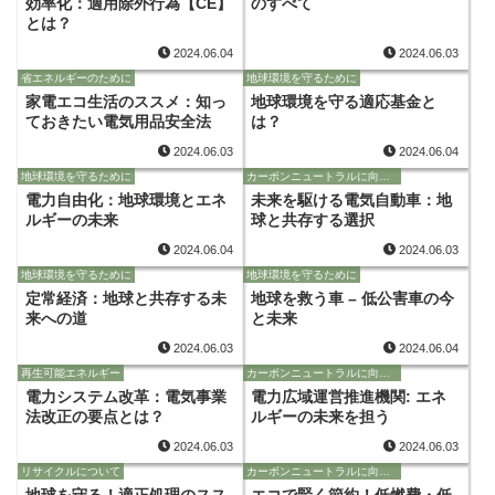
効率化：適用除外行為【CE】
のすべて
とは？
2024.06.04
2024.06.03
省エネルギーのために
地球環境を守るために
家電エコ生活のススメ：知っ
地球環境を守る適応基金と
ておきたい電気用品安全法
は？
2024.06.03
2024.06.04
地球環境を守るために
カーボンニュートラルに向けて
電力自由化：地球環境とエネ
未来を駆ける電気自動車：地
ルギーの未来
球と共存する選択
2024.06.04
2024.06.03
地球環境を守るために
地球環境を守るために
定常経済：地球と共存する未
地球を救う車 – 低公害車の今
来への道
と未来
2024.06.03
2024.06.04
再生可能エネルギー
カーボンニュートラルに向けて
電力システム改革：電気事業
電力広域運営推進機関: エネ
法改正の要点とは？
ルギーの未来を担う
2024.06.03
2024.06.03
リサイクルについて
カーボンニュートラルに向けて
地球を守る！適正処理のスス
エコで賢く節約！低燃費・低