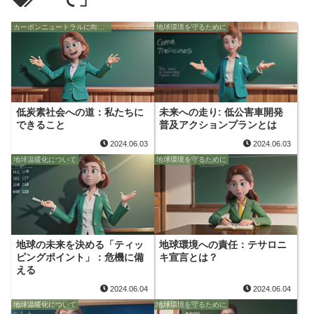
カーボンニュートラルに向けて
地球環境を守るために
低炭素社会への道：私たちに
未来への走り: 低公害車開発
できること
普及アクションプランとは
2024.06.03
2024.06.03
地球温暖化について
地球環境を守るために
地球の未来を決める「ティッ
地球環境への責任：テサロニ
ピングポイント」：危機に備
キ宣言とは？
える
2024.06.04
2024.06.04
地球温暖化について
地球環境を守るために