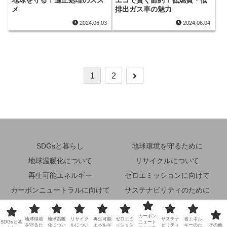
メ
排出ガス車の魅力
2024.06.03
2024.06.04
次
1
2
へ
SDGsと暮らし
地球環境を守るために
地球温暖化について
リサイクルについて
再生可能エネルギー
ゼロエミッションに向けて
カーボンニュートラルに向けて
サステナビリティのために
省エネルギーのために
その他
カーボン
地球環境
地球温暖
リサイク
再生可能
ゼロエミ
サステナ
省エネル
© 2024 未来地球環境ナビ.
SDGsと暮
ニュート
を守るた
化につい
ルについ
エネルギ
ッション
ビリティ
ギーのた
その他