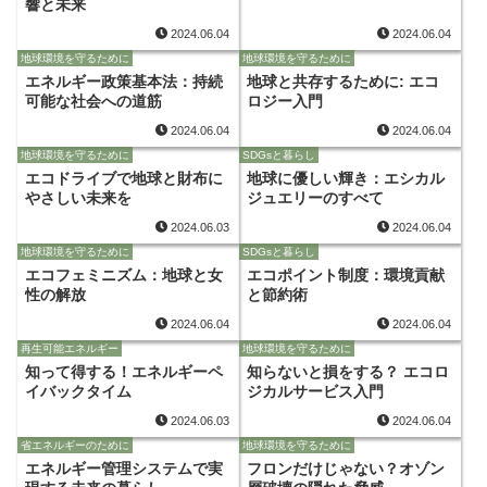
響と未来
2024.06.04
2024.06.04
地球環境を守るために
地球環境を守るために
エネルギー政策基本法：持続
地球と共存するために: エコ
可能な社会への道筋
ロジー入門
2024.06.04
2024.06.04
地球環境を守るために
SDGsと暮らし
エコドライブで地球と財布に
地球に優しい輝き：エシカル
やさしい未来を
ジュエリーのすべて
2024.06.03
2024.06.04
地球環境を守るために
SDGsと暮らし
エコフェミニズム：地球と女
エコポイント制度：環境貢献
性の解放
と節約術
2024.06.04
2024.06.04
再生可能エネルギー
地球環境を守るために
知って得する！エネルギーペ
知らないと損をする？ エコロ
イバックタイム
ジカルサービス入門
2024.06.03
2024.06.04
省エネルギーのために
地球環境を守るために
エネルギー管理システムで実
フロンだけじゃない？オゾン