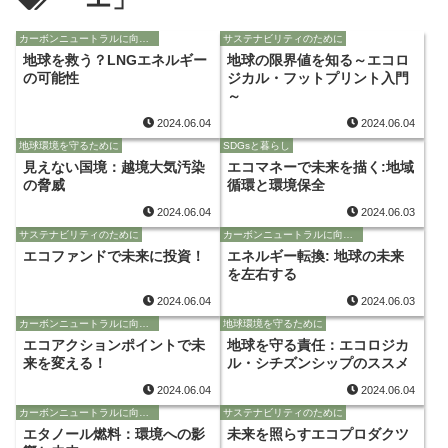
カーボンニュートラルに向けて
サステナビリティのために
地球を救う？LNGエネルギー
地球の限界値を知る～エコロ
の可能性
ジカル・フットプリント入門
～
2024.06.04
2024.06.04
地球環境を守るために
SDGsと暮らし
見えない国境：越境大気汚染
エコマネーで未来を描く:地域
の脅威
循環と環境保全
2024.06.04
2024.06.03
サステナビリティのために
カーボンニュートラルに向けて
エコファンドで未来に投資！
エネルギー転換: 地球の未来
を左右する
2024.06.04
2024.06.03
カーボンニュートラルに向けて
地球環境を守るために
エコアクションポイントで未
地球を守る責任：エコロジカ
来を変える！
ル・シチズンシップのススメ
2024.06.04
2024.06.04
カーボンニュートラルに向けて
サステナビリティのために
エタノール燃料：環境への影
未来を照らすエコプロダクツ