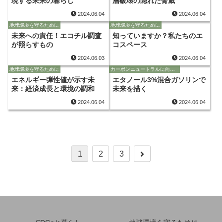
現する未来の暮らし
層破壊の隠れた脅威
2024.06.04
2024.06.04
地球環境を守るために
地球環境を守るために
未来への責任！エコチル調査
知っていますか？私たちのエ
が照らすもの
コスペース
2024.06.03
2024.06.04
地球環境を守るために
カーボンニュートラルに向けて
エネルギー弾性値が示す未
エタノール3%混合ガソリンで
来：経済成長と環境の調和
未来を描く
2024.06.04
2024.06.04
次
1
2
3
へ