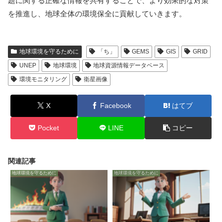
題に関する正確な情報を共有することで、より効果的な対策
を推進し、地球全体の環境保全に貢献していきます。
地球環境を守るために
「ち」
GEMS
GIS
GRID
UNEP
地球環境
地球資源情報データベース
環境モニタリング
衛星画像
X
Facebook
はてブ
Pocket
LINE
コピー
関連記事
地球環境を守るために
地球環境を守るために