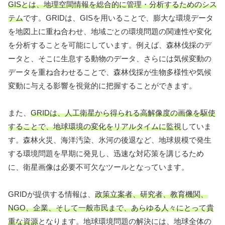
GISとは、地理空間情報を総合的に管理・分析するためのシス
テム
です。GRIDは、GISを用いることで、膨大な環境データ
を地図上に重ね合わせ、地域ごとの環境問題の関連性や変化
を分析することを可能にしています。例えば、森林伐採のデ
ータと、そこに生息する動物のデータ、さらには気候変動の
データを重ね合わせることで、森林伐採が生物多様性や気候
変動に与える影響を視覚的に把握することができます。
また、
GRIDは、人工衛星から得られる高解像度の画像を駆使
することで、地球環境の変化をリアルタイムに監視
していま
す。森林火災、海洋汚染、氷河の後退など、地球規模で発生
する環境問題を早期に発見し、迅速な対応策を講じるため
に、衛星画像は必要不可欠なツールとなっています。
GRIDが提供する情報は、
政策立案者、研究者、教育機関、
NGO、企業、そして一般市民まで、あらゆる人々にとって貴
重な資源
となります。地球環境問題の解決には、地球全体の