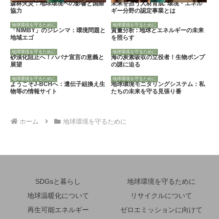
森林火災：地球環境への影響と国際
未来を担う人材育成: 環境・エネル
協力
ギー分野の認定事業とは
地球環境を守るために
地球環境を守るために
「NIMBY」のジレンマ：環境問題と
質量分析 : 地球とエネルギーの未来
地域エゴ
を照らす
地球環境を守るために
地球環境を守るために
砂漠化阻止へ！ハバナ宣言の意義と
海の炭素吸収の立役者！生物ポンプ
展望
の謎に迫る
地球環境を守るために
地球環境を守るために
ようこそJ-BCHへ：遺伝子組換え生
地球環境モニタリングシステム：私
物等の情報サイト
たちの未来を守る見張り番
ホーム
地球環境を守るために
SDGsと暮らし
地球環境を守るために
地球温暖化について
リサイクルについて
再生可能エネルギー
ゼロエミッションに向けて