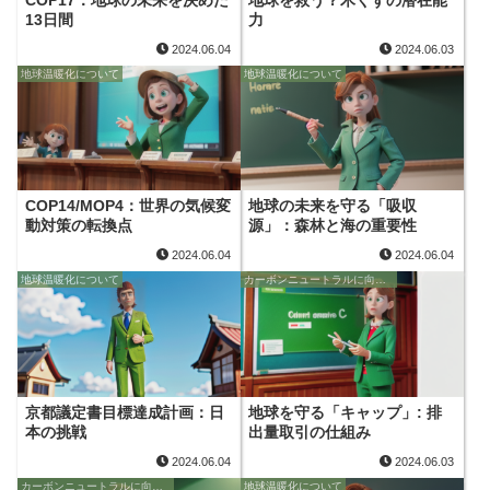
13日間
力
2024.06.04
2024.06.03
地球温暖化について
地球温暖化について
COP14/MOP4：世界の気候変
地球の未来を守る「吸収
動対策の転換点
源」：森林と海の重要性
2024.06.04
2024.06.04
地球温暖化について
カーボンニュートラルに向けて
京都議定書目標達成計画：日
地球を守る「キャップ」: 排
本の挑戦
出量取引の仕組み
2024.06.04
2024.06.03
カーボンニュートラルに向けて
地球温暖化について