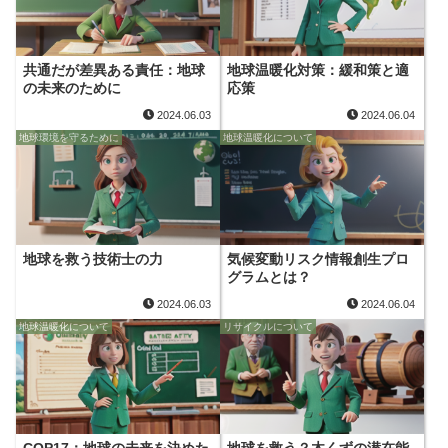
共通だが差異ある責任：地球
地球温暖化対策：緩和策と適
の未来のために
応策
2024.06.03
2024.06.04
地球環境を守るために
地球温暖化について
地球を救う技術士の力
気候変動リスク情報創生プロ
グラムとは？
2024.06.03
2024.06.04
地球温暖化について
リサイクルについて
COP17：地球の未来を決めた
地球を救う？木くずの潜在能