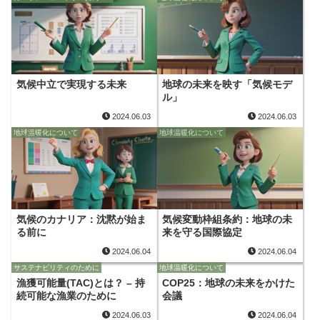
気候中立で実現する未来
地球の未来を映す「気候モデ
ル」
2024.06.03
2024.06.03
地球温暖化について
地球温暖化について
気候のカナリア：沈黙が始ま
気候変動枠組条約：地球の未
る前に
来を守る国際協定
2024.06.04
2024.06.04
サステナビリティのために
地球温暖化について
漁獲可能量(TAC)とは？ – 持
COP25：地球の未来をかけた
続可能な漁業のために
会議
2024.06.03
2024.06.04