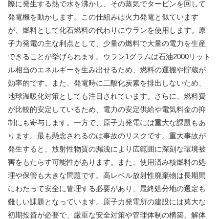
際に発生する熱で水を沸かし、その蒸気でタービンを回して
発電機を動かします。この仕組みは火力発電と似ています
が、燃料として化石燃料の代わりにウランを使用します。原
子力発電の主な利点として、少量の燃料で大量の電力を生産
できることが挙げられます。ウラン1グラムは石油2000リット
ル相当のエネルギーを生み出せるため、燃料の運搬や貯蔵が
効率的です。また、発電時に二酸化炭素を排出しないため、
地球温暖化対策としても注目されています。さらに、燃料費
が比較的安定しているため、電力の安定供給や電気料金の抑
制にも寄与します。一方で、原子力発電には重大な課題もあ
ります。最も懸念されるのは事故のリスクです。重大事故が
発生すると、放射性物質の漏洩により広範囲に深刻な環境被
害をもたらす可能性があります。また、使用済み核燃料の処
理や保管も大きな問題です。高レベル放射性廃棄物は長期間
にわたって安全に管理する必要があり、最終処分地の選定も
難しい課題となっています。原子力発電所の建設には莫大な
初期投資が必要で、厳重な安全対策や管理体制の構築、解体