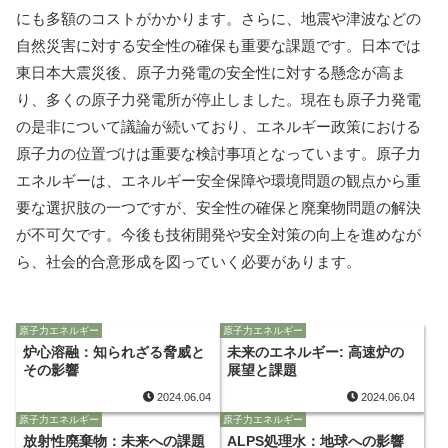
にも多額のコストがかかります。さらに、地震や津波などの
自然災害に対する安全性の確保も重要な課題です。日本では
東日本大震災後、原子力発電の安全性に対する懸念が高ま
り、多くの原子力発電所が停止しました。現在も原子力発電
の是非について議論が続いており、エネルギー政策における
原子力の位置づけは重要な検討事項となっています。原子力
エネルギーは、エネルギー安全保障や環境問題の観点から重
要な選択肢の一つですが、安全性の確保と廃棄物問題の解決
が不可欠です。今後も技術開発や安全対策の向上を進めなが
ら、社会的合意形成を図っていく必要があります。
原子力エネルギー
原子力エネルギー
炉心溶融：知られざる脅威と
未来のエネルギー: 高速炉の
その影響
展望と課題
2024.06.04
2024.06.04
原子力エネルギー
原子力エネルギー
放射性廃棄物：未来への課題
ALPS処理水：地球への影響