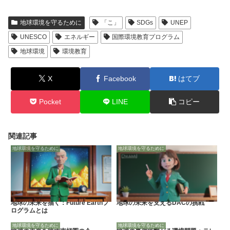
地球環境を守るために
「こ」
SDGs
UNEP
UNESCO
エネルギー
国際環境教育プログラム
地球環境
環境教育
X
Facebook
はてブ
Pocket
LINE
コピー
関連記事
地球環境を守るために
地球環境を守るために
地球の未来を描く：Future Earthプ
地球の未来を支えるDACの挑戦
ログラムとは
地球環境を守るために
地球環境を守るために