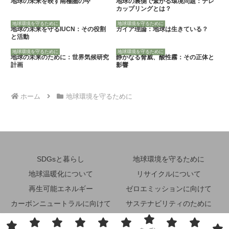
地球の未来を映す南極圏の今
地球の裏側で繋がる環境問題：テレ
カップリングとは？
地球環境を守るために
地球環境を守るために
地球の未来を守るIUCN：その役割
ガイア理論：地球は生きている？
と活動
地球環境を守るために
地球環境を守るために
地球の未来のために：世界気候研究
静かなる脅威、酸性霧：その正体と
計画
影響
ホーム
地球環境を守るために
SDGsと暮らし
地球環境を守るために
地球温暖化について
リサイクルについて
再生可能エネルギー
ゼロエミッションに向けて
カーボンニュートラルに向けて
サステナビリティのために
省エネルギーのために
その他