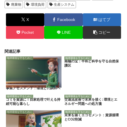
廃棄物
環境負荷
生産システム
X
Facebook
はてブ
Pocket
LINE
コピー
関連記事
地球環境を守るために
地球環境を守るために
南極の宝：平和と科学を守る自然保
護区
事業アセスメント：環境との調和へ
地球環境を守るために
地球環境を守るために
ゴミを資源に！自家処理で叶える持
交通流改善で未来を描く: 環境とエ
続可能な暮らし
ネルギー問題への処方箋
地球環境を守るために
地球環境を守るために
未来を築くエコセメント：資源循環
とCO2削減