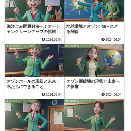
海洋ごみ問題解決へ！オーシ
地球環境とオゾン: 知られざ
ャンクリーンアップの挑戦
る関係
2024.06.04
2024.06.04
地球環境を守るために
地球環境を守るために
オゾンホールの現状と未来：
オゾン層破壊の現状と未来へ
私たちにできること
の影響
2024.06.04
2024.06.04
地球環境を守るために
地球環境を守るために