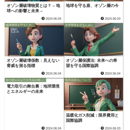
オゾン層破壊物質とは？ – 地
地球を守る盾、オゾン層の今
球への影響と未来 –
2024.06.04
2024.06.03
地球環境を守るために
地球環境を守るために
オゾン層破壊係数：見えない
オゾン層保護法: 未来への希
脅威を測る指標
望を守る国際協調
2024.06.04
2024.06.04
カーボンニュートラルに向けて
地球温暖化について
電力取引の舞台裏：地球環境
とエネルギーの未来
温暖化ガス削減：限界費用と
国際協調
2024.06.04
2024.06.03