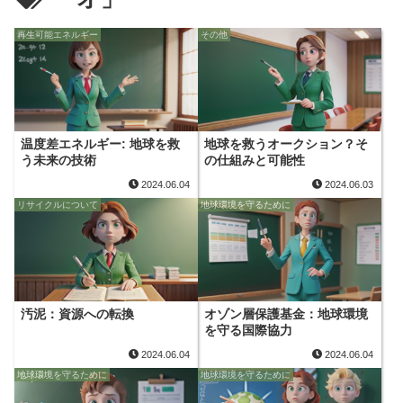
再生可能エネルギー
その他
温度差エネルギー: 地球を救
地球を救うオークション？そ
う未来の技術
の仕組みと可能性
2024.06.04
2024.06.03
リサイクルについて
地球環境を守るために
汚泥：資源への転換
オゾン層保護基金：地球環境
を守る国際協力
2024.06.04
2024.06.04
地球環境を守るために
地球環境を守るために