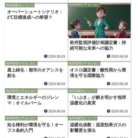
地球温暖化について
地球環境を守るために
オーバーシュートシナリオ：
2℃目標達成への希望？
欧州監視評価計画議定書：持
続可能な未来への協力
2024.06.03
2024.06.04
地球環境を守るために
地球環境を守るために
屋上緑化：都市のオアシスを
オスロ議定書：酸性雨から環
創る
境を守る国際協力
2024.06.03
2024.06.04
地球環境を守るために
地球温暖化について
環境とエネルギーのジレン
「いぶき」が解き明かす地球
マ：オイルパーム
温暖化の真実
2024.06.04
2024.06.03
地球環境を守るために
地球温暖化について
知る権利が環境を守る！オー
温暖化係数：温室効果ガスの
フス条約入門
影響度を測る