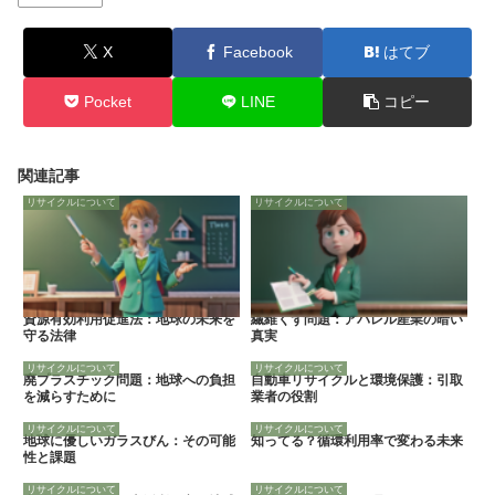
X
Facebook
はてブ
Pocket
LINE
コピー
関連記事
リサイクルについて
リサイクルについて
資源有効利用促進法：地球の未来を
繊維くず問題：アパレル産業の暗い
守る法律
真実
リサイクルについて
リサイクルについて
廃プラスチック問題：地球への負担
自動車リサイクルと環境保護：引取
を減らすために
業者の役割
リサイクルについて
リサイクルについて
地球に優しいガラスびん：その可能
知ってる？循環利用率で変わる未来
性と課題
リサイクルについて
リサイクルについて