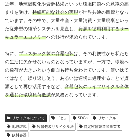
近年、地球温暖化や資源枯渇といった環境問題への意識の高
まりを受け、
持続可能な社会の実現
が世界共通の目標となっ
ています。その中で、大量生産・大量消費・大量廃棄といっ
た従来型の経済システムを見直し、
資源を循環利用するサー
キュラーエコノミー
への移行が求められています。
特に、
プラスチック製の容器包装
は、その利便性から私たち
の生活に欠かせないものとなっていますが、一方で、環境へ
の負荷が大きいという側面も持ち合わせています。使い捨て
ではなく、繰り返し使う、あるいは適切に処理することで資
源として再び活用するなど、
容器包装のライフサイクル全体
を通じた環境負荷低減
が急務となっています。
リサイクルについて
「と」
SDGs
リサイクル
地球環境
容器包装リサイクル法
特定容器製造等事業者
飲料容器