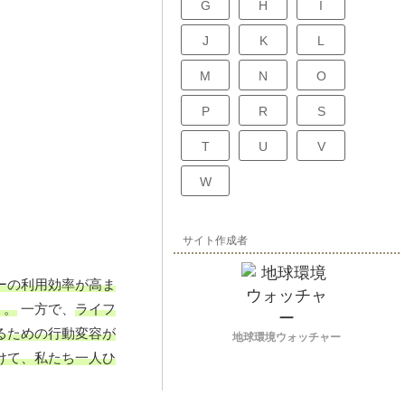
G
H
I
J
K
L
M
N
O
P
R
S
T
U
V
W
サイト作成者
ーの利用効率が高ま
う。
一方で、
ライフ
るための行動変容が
地球環境ウォッチャー
けて、私たち一人ひ