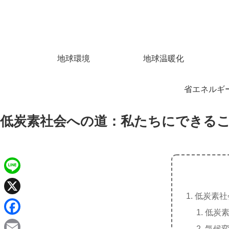
地球環境
地球温暖化
省エネルギ
低炭素社会への道：私たちにできる
L
低炭素社
i
X
低炭
n
F
気候