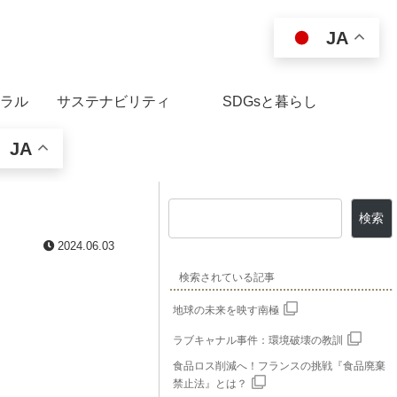
JA
ラル
サステナビリティ
SDGsと暮らし
JA
検索
2024.06.03
検索されている記事
地球の未来を映す南極
ラブキャナル事件：環境破壊の教訓
食品ロス削減へ！フランスの挑戦『食品廃棄
禁止法』とは？