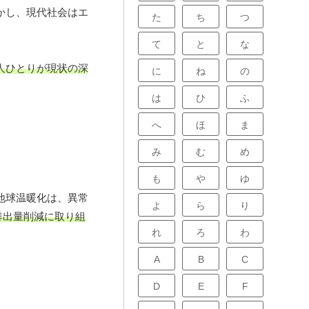
かし、現代社会はエ
た
ち
つ
て
と
な
人ひとりが現状の深
に
ね
の
は
ひ
ふ
へ
ほ
ま
み
む
め
も
や
ゆ
地球温暖化は、異常
よ
ら
り
排出量削減に取り組
れ
ろ
わ
A
B
C
D
E
F