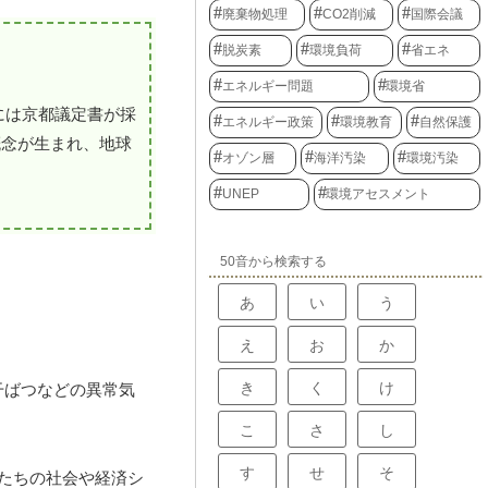
廃棄物処理
CO2削減
国際会議
脱炭素
環境負荷
省エネ
エネルギー問題
環境省
には京都議定書が採
エネルギー政策
環境教育
自然保護
概念が生まれ、地球
オゾン層
海洋汚染
環境汚染
UNEP
環境アセスメント
50音から検索する
あ
い
う
え
お
か
き
く
け
干ばつなどの異常気
こ
さ
し
す
せ
そ
私たちの社会や経済シ