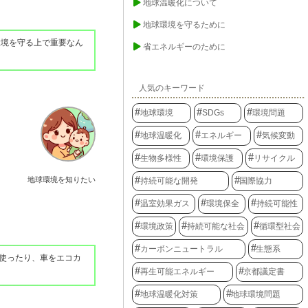
地球温暖化について
地球環境を守るために
環境を守る上で重要なん
省エネルギーのために
人気のキーワード
地球環境
SDGs
環境問題
地球温暖化
エネルギー
気候変動
生物多様性
環境保護
リサイクル
地球環境を知りたい
持続可能な開発
国際協力
温室効果ガス
環境保全
持続可能性
環境政策
持続可能な社会
循環型社会
カーボンニュートラル
生態系
使ったり、車をエコカ
再生可能エネルギー
京都議定書
地球温暖化対策
地球環境問題