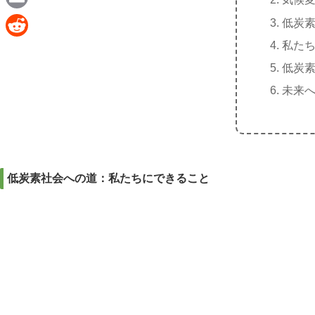
e
a
E
低炭
c
m
私た
R
e
a
低炭
e
b
i
未来
d
o
l
d
o
i
k
t
低炭素社会への道：私たちにできること