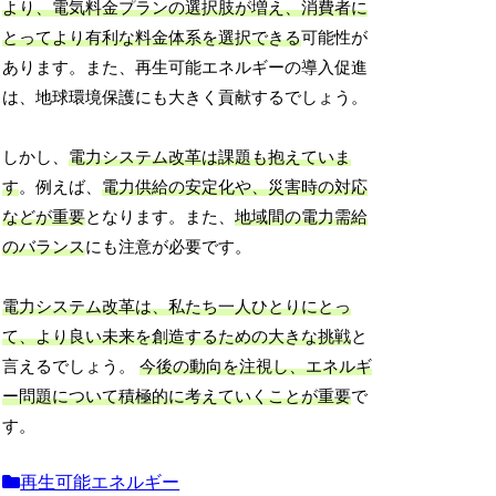
より、電気料金プランの選択肢が増え、消費者に
とってより有利な料金体系を選択できる
可能性が
あります。また、再生可能エネルギーの導入促進
は、地球環境保護にも大きく貢献するでしょう。
しかし、
電力システム改革は課題も抱えていま
す
。例えば、
電力供給の安定化や、災害時の対応
などが重要
となります。また、
地域間の電力需給
のバランス
にも注意が必要です。
電力システム改革は、私たち一人ひとりにとっ
て、より良い未来を創造するための大きな挑戦
と
言えるでしょう。
今後の動向を注視し、エネルギ
ー問題について積極的に考えていくことが重要
で
す。
再生可能エネルギー