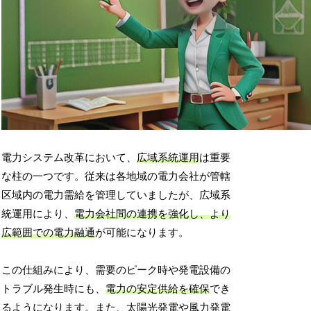
電力システム改革において、
広域系統運用
は重要
な柱の一つです。従来は各地域の電力会社が管轄
区域内の電力需給を管理していましたが、広域系
統運用により、
電力会社間の連携を強化し、より
広範囲での電力融通
が可能になります。
この仕組みにより、需要のピーク時や発電設備の
トラブル発生時にも、
電力の安定供給を確保
でき
るようになります。また、太陽光発電や風力発電