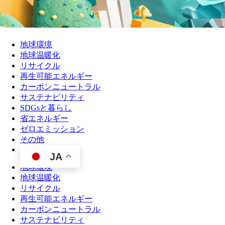
地球環境
地球温暖化
リサイクル
再生可能エネルギー
カーボンニュートラル
サステナビリティ
SDGsと暮らし
省エネルギー
ゼロエミッション
その他
JA
地球環境
地球温暖化
リサイクル
再生可能エネルギー
カーボンニュートラル
サステナビリティ