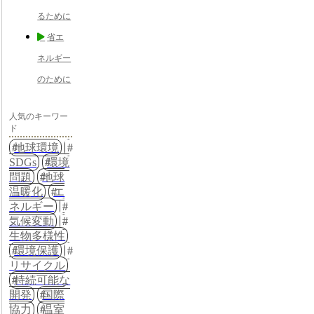
るために
省エ
ネルギー
のために
人気のキーワー
ド
地球環境
SDGs
環境
問題
地球
温暖化
エ
ネルギー
気候変動
生物多様性
環境保護
リサイクル
持続可能な
開発
国際
協力
温室