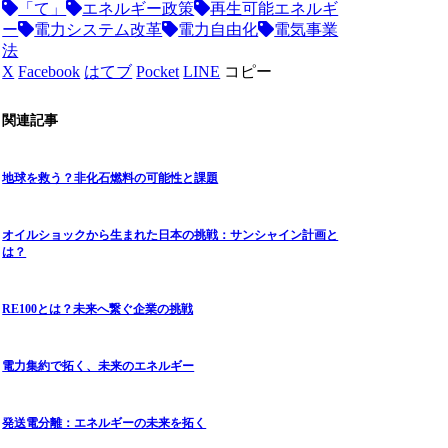
「て」
エネルギー政策
再生可能エネルギ
ー
電力システム改革
電力自由化
電気事業
法
X
Facebook
はてブ
Pocket
LINE
コピー
関連記事
地球を救う？非化石燃料の可能性と課題
オイルショックから生まれた日本の挑戦：サンシャイン計画と
は？
RE100とは？未来へ繋ぐ企業の挑戦
電力集約で拓く、未来のエネルギー
発送電分離：エネルギーの未来を拓く