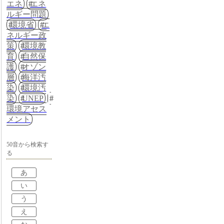
エネ
エネ
ルギー問題
環境省
エ
ネルギー政
策
環境教
育
自然保
護
オゾン
層
海洋汚
染
環境汚
染
UNEP
環境アセス
メント
50音から検索す
る
あ
い
う
え