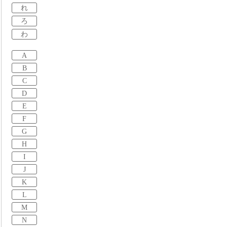
れ
ろ
わ
A
B
C
D
E
F
G
H
I
J
K
L
M
N