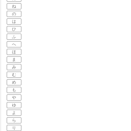
ね
の
は
ひ
ふ
へ
ほ
ま
み
む
め
も
や
ゆ
よ
ら
り