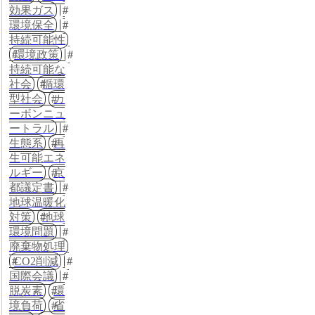
効果ガス
環境保全
持続可能性
環境政策
持続可能な
社会
循環
型社会
カ
ーボンニュ
ートラル
生態系
再
生可能エネ
ルギー
京
都議定書
地球温暖化
対策
地球
環境問題
廃棄物処理
CO2削減
国際会議
脱炭素
環
境負荷
省