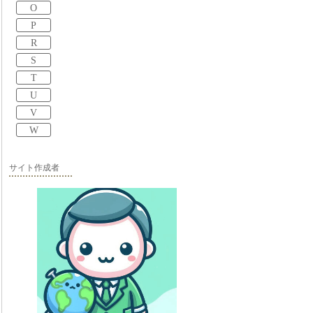
O
P
R
S
T
U
V
W
サイト作成者