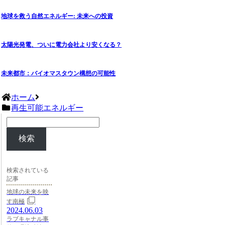
地球を救う自然エネルギー: 未来への投資
太陽光発電、ついに電力会社より安くなる？
未来都市：バイオマスタウン構想の可能性
ホーム
再生可能エネルギー
検索
検索されている
記事
地球の未来を映
す南極
2024.06.03
ラブキャナル事