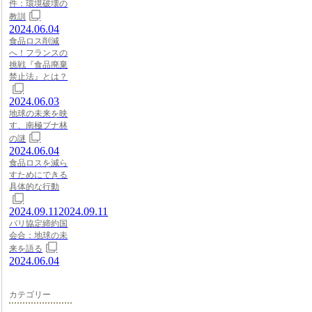
件：環境破壊の
教訓
2024.06.04
食品ロス削減
へ！フランスの
挑戦『食品廃棄
禁止法』とは？
2024.06.03
地球の未来を映
す、南極ブナ林
の謎
2024.06.04
食品ロスを減ら
すためにできる
具体的な行動
2024.09.11
2024.09.11
パリ協定締約国
会合：地球の未
来を語る
2024.06.04
カテゴリー