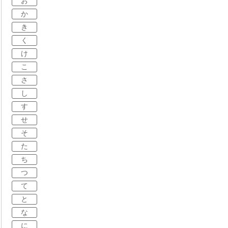
お
か
き
く
け
こ
さ
し
す
せ
そ
た
ち
つ
て
と
な
に