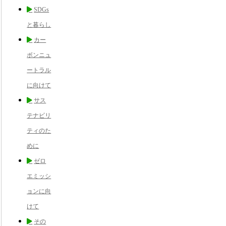
SDGs
と暮らし
カー
ボンニュ
ートラル
に向けて
サス
テナビリ
ティのた
めに
ゼロ
エミッシ
ョンに向
けて
その