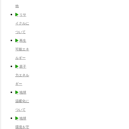
他
リサ
イクルに
ついて
再生
可能エネ
ルギー
原子
力エネル
ギー
地球
温暖化に
ついて
地球
環境を守