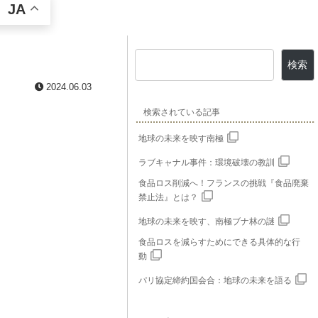
JA
検索
2024.06.03
検索されている記事
地球の未来を映す南極
ラブキャナル事件：環境破壊の教訓
食品ロス削減へ！フランスの挑戦『食品廃棄
禁止法』とは？
地球の未来を映す、南極ブナ林の謎
食品ロスを減らすためにできる具体的な行
動
パリ協定締約国会合：地球の未来を語る