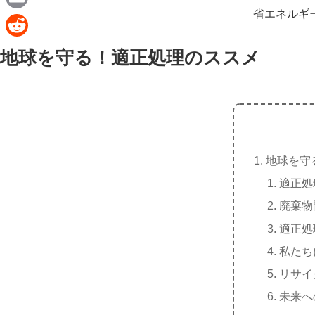
e
a
省エネルギ
E
c
m
R
地球を守る！適正処理のススメ
e
a
e
b
i
d
o
l
d
o
i
k
t
地球を守
適正処
廃棄物
適正処
私たち
リサイ
未来へ