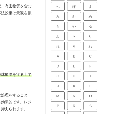
ば、有害物質を含む
へ
ほ
ま
不法投棄は景観を損
み
む
め
も
や
ゆ
よ
ら
り
れ
ろ
わ
A
B
C
D
E
F
地球環境を守る上で
G
H
I
J
K
L
な処理をすること
M
N
O
も効果的です。レジ
P
R
S
を抑えられます。