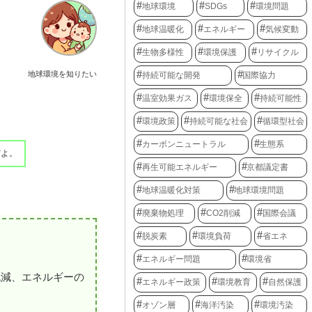
地球環境
SDGs
環境問題
地球温暖化
エネルギー
気候変動
生物多様性
環境保護
リサイクル
地球環境を知りたい
持続可能な開発
国際協力
温室効果ガス
環境保全
持続可能性
環境政策
持続可能な社会
循環型社会
カーボンニュートラル
生態系
だよ。
再生可能エネルギー
京都議定書
地球温暖化対策
地球環境問題
廃棄物処理
CO2削減
国際会議
脱炭素
環境負荷
省エネ
エネルギー問題
環境省
低減、エネルギーの
エネルギー政策
環境教育
自然保護
オゾン層
海洋汚染
環境汚染