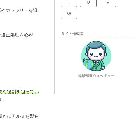
T
U
V
器やカトラリーを避
W
サイト作成者
の適正処理を心が
地球環境ウォッチャー
要な役割を担ってい
す。
新たにアルミを製造