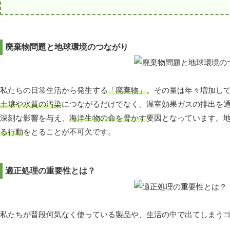
廃棄物問題と地球環境のつながり
私たちの日常生活から発生する
「廃棄物」
。その量は年々増加し
土壌や水質の汚染
につながるだけでなく、温室効果ガスの排出を
深刻な影響を与え、
海洋生物の命を脅かす
要因となっています。
る行動
をとることが不可欠です。
適正処理の重要性とは？
私たちが普段何気なく使っている製品や、生活の中で出てしまう