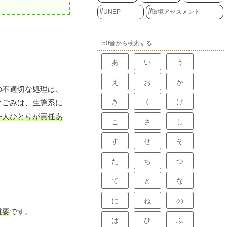
UNEP
環境アセスメント
50音から検索する
あ
い
う
え
お
か
の不適切な処理は、
き
く
け
クごみは、生態系に
一人ひとりが責任あ
こ
さ
し
す
せ
そ
た
ち
つ
て
と
な
に
ね
の
重要
です。
は
ひ
ふ