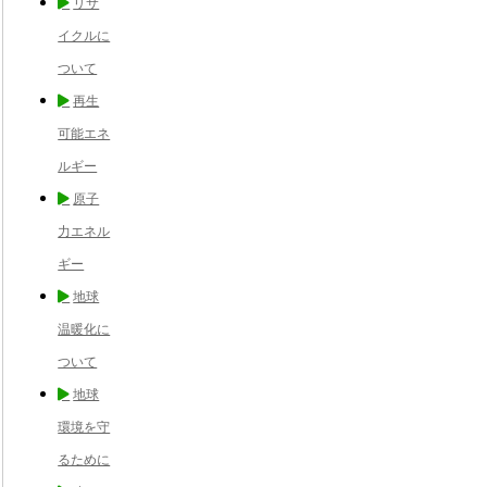
リサ
イクルに
ついて
再生
可能エネ
ルギー
原子
力エネル
ギー
地球
温暖化に
ついて
地球
環境を守
るために