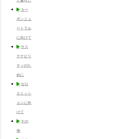
と暮らし
カー
ボンニュ
ートラル
に向けて
サス
テナビリ
ティのた
めに
ゼロ
エミッシ
ョンに向
けて
その
他