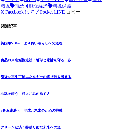
環境
持続可能な経済
環境保護
X
Facebook
はてブ
Pocket
LINE
コピー
関連記事
英国版SDGs：より良い暮らしへの道標
食品ロス削減推進法：地球と家計を守る一歩
身近な再生可能エネルギーの選択肢を考える
地球を想う、粗大ごみの捨て方
SDGs達成へ！地球と未来のための挑戦
グリーン経済：持続可能な未来への道