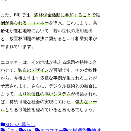
また、B町では、
森林保全活動に参加することで報
酬が得られるエコマネー
を導入。これにより、高
齢化が進む地域において、若い世代の雇用創出
と、放置林問題の解決に繋がるという相乗効果が
生まれています。
エコマネーは、その地域が抱える課題や特性に合
わせて、
独自のデザイン
が可能です。その柔軟性
から、今後ますます多様な事例が生まれることが
予想されます。さらに、デジタル技術との融合に
よって、
より利便性の高いシステム
が構築されれ
ば、持続可能な社会の実現に向けた、
強力なツー
ル
となる可能性を秘めていると言えるでしょう。
SDGsと暮らし
「エ」
SDGs
エコマネー
地域通貨
地球