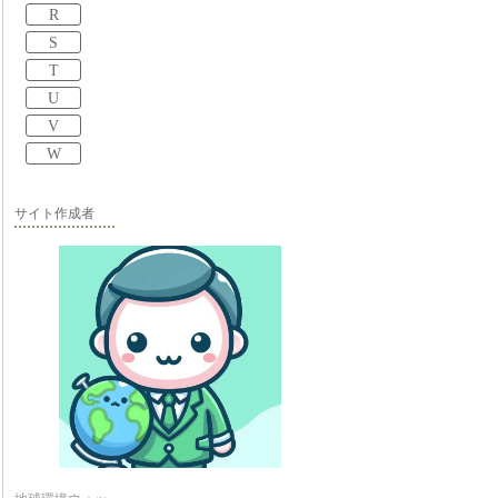
R
S
T
U
V
W
サイト作成者