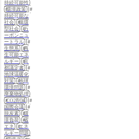
持続可能性
環境政策
持続可能な
社会
循環
型社会
カ
ーボンニュ
ートラル
生態系
再
生可能エネ
ルギー
京
都議定書
地球温暖化
対策
地球
環境問題
廃棄物処理
CO2削減
国際会議
脱炭素
環
境負荷
省
エネ
エネ
ルギー問題