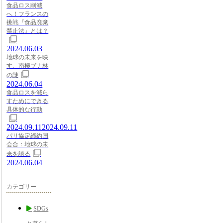
食品ロス削減
へ！フランスの
挑戦『食品廃棄
禁止法』とは？
2024.06.03
地球の未来を映
す、南極ブナ林
の謎
2024.06.04
食品ロスを減ら
すためにできる
具体的な行動
2024.09.11
2024.09.11
パリ協定締約国
会合：地球の未
来を語る
2024.06.04
カテゴリー
SDGs