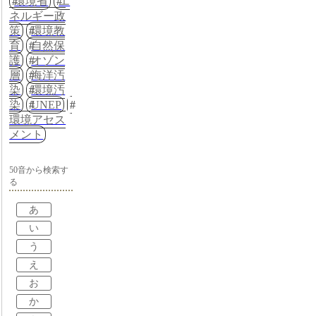
環境省
エ
ネルギー政
策
環境教
育
自然保
護
オゾン
層
海洋汚
染
環境汚
染
UNEP
環境アセス
メント
50音から検索す
る
あ
い
う
え
お
か