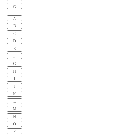
わ
A
B
C
D
E
F
G
H
I
J
K
L
M
N
O
P