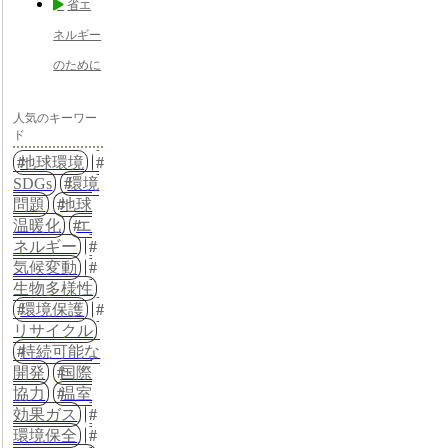
省エ
ネルギー
のために
人気のキーワー
ド
地球環境
SDGs
環境
問題
地球
温暖化
エ
ネルギー
気候変動
生物多様性
環境保護
リサイクル
持続可能な
開発
国際
協力
温室
効果ガス
環境保全