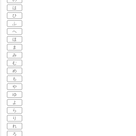
は
ひ
ふ
へ
ほ
ま
み
む
め
も
や
ゆ
よ
ら
り
れ
ろ