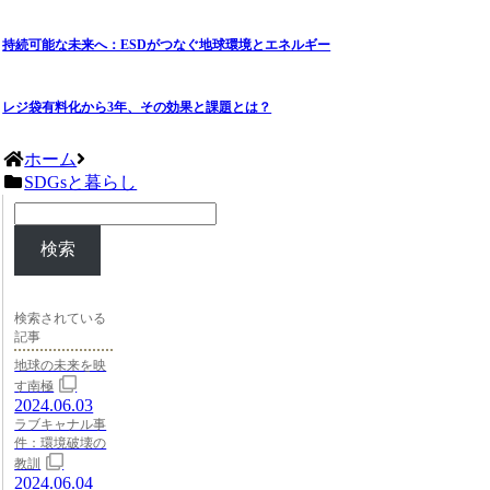
持続可能な未来へ：ESDがつなぐ地球環境とエネルギー
レジ袋有料化から3年、その効果と課題とは？
ホーム
SDGsと暮らし
検索
検索されている
記事
地球の未来を映
す南極
2024.06.03
ラブキャナル事
件：環境破壊の
教訓
2024.06.04