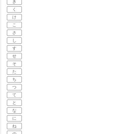
き
く
け
こ
さ
し
す
せ
そ
た
ち
つ
て
と
な
に
ね
の