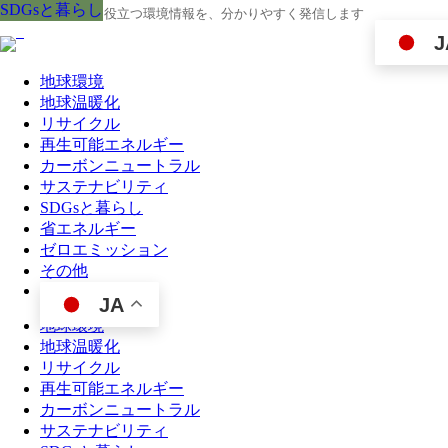
SDGsと暮らし
SDGsと暮らし
SDGsと暮らし
SDGsと暮らし
SDGsと暮らし
SDGsと暮らし
SDGsと暮らし
SDGsと暮らし
SDGsと暮らし
地球の今と未来に役立つ環境情報を、分かりやすく発信します
J
地球環境
地球温暖化
リサイクル
再生可能エネルギー
カーボンニュートラル
サステナビリティ
SDGsと暮らし
省エネルギー
ゼロエミッション
その他
JA
地球環境
地球温暖化
リサイクル
再生可能エネルギー
カーボンニュートラル
サステナビリティ