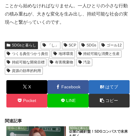
ことから始めなければなりません。一人ひとりの小さな行動
の積み重ねが、大きな変化を生み出し、持続可能な社会の実
現へと繋がっていくのです。
SDGsと暮らし
「し」
SCP
SDGs
ゴール12
つくる責任つかう責任
地球環境
持続可能な消費と生産
持続可能な開発目標
有害廃棄物
汚染
資源の効率的利用
X
Facebook
はてブ
Pocket
LINE
コピー
関連記事
SDGsと暮らし
SDGsと暮らし
企業の羅針盤！SDGコンパスで未来
を拓く