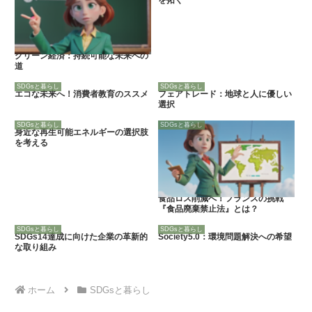
グリーン経済：持続可能な未来への
道
SDGsと暮らし
SDGsと暮らし
エコな未来へ！消費者教育のススメ
フェアトレード：地球と人に優しい
選択
SDGsと暮らし
SDGsと暮らし
身近な再生可能エネルギーの選択肢
を考える
食品ロス削減へ！フランスの挑戦
『食品廃棄禁止法』とは？
SDGsと暮らし
SDGsと暮らし
SDGs14達成に向けた企業の革新的
Society5.0：環境問題解決への希望
な取り組み
ホーム
SDGsと暮らし