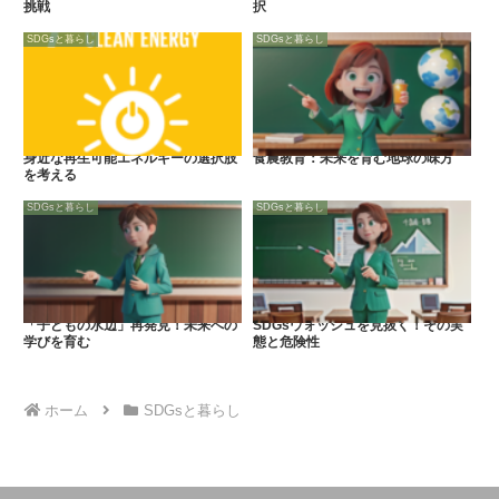
挑戦
択
SDGsと暮らし
SDGsと暮らし
身近な再生可能エネルギーの選択肢
食農教育：未来を育む地球の味方
を考える
SDGsと暮らし
SDGsと暮らし
「子どもの水辺」再発見！未来への
SDGsウォッシュを見抜く！その実
学びを育む
態と危険性
ホーム
SDGsと暮らし