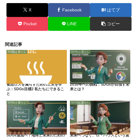
X
Facebook
はてブ
Pocket
LINE
コピー
関連記事
SDGsと暮らし
SDGsと暮らし
食品ロスを減らすための工夫を学
2030年への挑戦：SDGsが目指す未
ぶ：SDGs目標2 私たちにできるこ
来とは？
と
SDGsと暮らし
SDGsと暮らし
SDGs達成へ！地球と未来のための
未来へつなぐ、ロ・ハウスという選