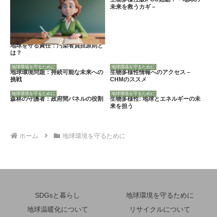
未来を救うカギ –
地球を守る責任：汚染者負担原則と
は？
地球環境を守るために
地球環境を守るために
地球環境問題：持続可能な未来への
生物多様性情報へのアクセス –
挑戦
CHMのススメ
地球環境を守るために
地球環境を守るために
森林の守護者：政府間パネルの役割
生物多様性: 地球とエネルギーの未
来を担う
ホーム
地球環境を守るために
SDGsと暮らし
地球環境を守るために
地球温暖化について
リサイクルについて