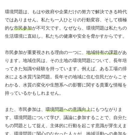
環境問題は、もはや政府や企業だけの努力で解決できる時代
ではありません。私たち一人ひとりの行動変容、そして積極
的な
市民参加
が不可欠です。なぜなら、環境問題は私たちの
生活環境に直結し、私たちの健康や安全を脅かすからです。
市民参加が重要視される理由の一つに、
地域特有の課題
があ
ります。地域住民は、その土地の環境問題について、長年培
ってきた知識や経験を持っています。例えば、ある工場の排
水による水質汚染問題。長年その地域に住む住民だからこそ
わかる、水質の変化や生態系への影響に関する貴重な情報を
持っているかもしれません。
また、市民参加は、
環境問題への意識向上
にもつながりま
す。環境問題について学び、議論に参加することで、自分た
ちの問題として捉え、主体的に行動を起こす意識が芽生えま
す。環境問題に関心のなかった人々が、地域活動への参加を