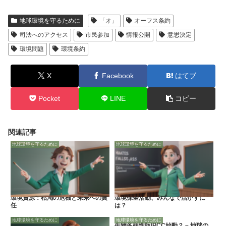
地球環境を守るために
「オ」
オーフス条約
司法へのアクセス
市民参加
情報公開
意思決定
環境問題
環境条約
X
Facebook
はてブ
Pocket
LINE
コピー
関連記事
地球環境を守るために
地球環境を守るために
環境資源：枯渇の危機と未来への責
環境保全活動、みんなで活かすに
任
は？
地球環境を守るために
地球環境を守るために
生物多様性版IPCC始動？ – 地球の