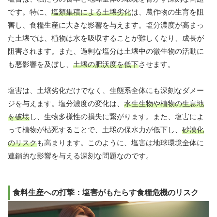
です。特に、
塩類集積による土壌劣化
は、農作物の生育を阻
害し、食糧生産に大きな影響を与えます。塩分濃度が高まっ
た土壌では、植物は水を吸収することが難しくなり、成長が
阻害されます。また、過剰な塩分は土壌中の微生物の活動に
も悪影響を及ぼし、
土壌の肥沃度を低下
させます。
塩害は、土壌劣化だけでなく、生態系全体にも深刻なダメー
ジを与えます。塩分濃度の変化は、
水生生物や植物の生息地
を破壊
し、生物多様性の損失に繋がります。また、塩害によ
って植物が枯死することで、土壌の保水力が低下し、
砂漠化
のリスク
も高まります。このように、塩害は地球環境全体に
連鎖的な影響を与える深刻な問題なのです。
食料生産への打撃：塩害がもたらす食糧危機のリスク