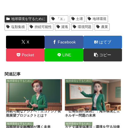
地球環境を守るために
「エ」
土壌
地球環境
塩類集積
持続可能性
灌漑
環境問題
農業
X
Facebook
はてブ
Pocket
LINE
コピー
関連記事
地球環境を守るために
地球環境を守るために
持続可能なアジアへ：エコアジア長
「公海自由の原則」：海洋環境とエ
期展望プロジェクトとは？
ネルギー問題の未来
地球環境を守るために
地球環境を守るために
国際開発金融機関が導く未来
カナダ環境保護法：環境を守る法律