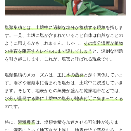
塩類集積とは、土壌中に過剰な塩分が蓄積する現象
を指しま
す。一見、土壌に塩が含まれていること自体は自然なことの
ように思えるかもしれません。しかし、
その塩分濃度が植物
の生育を阻害するレベルにまで達してしまう
と、深刻な問題
を引き起こします。これが、塩害と呼ばれる現象です。
塩類集積のメカニズムは、主に
水の蒸発
と深く関係していま
す。雨水や灌漑水に含まれる塩分は、土壌中に浸透していき
ます。そして、地表からの蒸発が盛んな乾燥地帯などでは、
水分が蒸発する際に土壌中の塩分が地表付近に集まってくる
のです。
特に、
灌漑農業
は、塩類集積を加速させる可能性がありま
す。灌漑によって地下水が上昇し、地表付近で蒸発すること