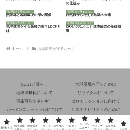
の仕組み
地球環境を守るために
地球環境を守るために
熱帯林と地球環境の深い関係
自然権から考える地球の未来
地球環境を守るために
地球環境を守るために
地球環境を守る最後の砦？LDCFと
ISO14001とは？ 環境経営の基礎知
は
識
ホーム
地球環境を守るために
SDGsと暮らし
地球環境を守るために
地球温暖化について
リサイクルについて
再生可能エネルギー
ゼロエミッションに向けて
カーボンニュートラルに向けて
サステナビリティのために
省エネルギーのために
その他
カーボン
地球環境
地球温暖
リサイク
再生可能
ゼロエミ
サステナ
省エネル
© 2024 未来地球環境ナビ.
SDGsと暮
ニュート
を守るた
化につい
ルについ
エネルギ
ッション
ビリティ
ギーのた
その他