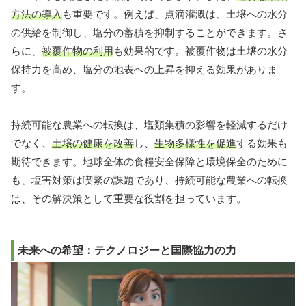
方法の導入
も重要です。例えば、点滴灌漑は、土壌への水分
の供給を制御し、塩分の蓄積を抑制することができます。さ
らに、
被覆作物の利用
も効果的です。被覆作物は土壌の水分
保持力を高め、塩分の地表への上昇を抑える効果がありま
す。
持続可能な農業への転換は、塩類集積の影響を軽減するだけ
でなく、
土壌の健康を改善
し、
生物多様性を促進
する効果も
期待できます。地球全体の食糧安全保障と環境保全のために
も、塩害対策は喫緊の課題であり、持続可能な農業への転換
は、その解決策として重要な役割を担っています。
未来への希望：テクノロジーと国際協力の力