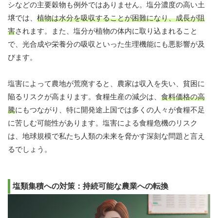
シなどの主要穀物も例外ではありません。塩分濃度の高い土
壌では、
植物は水分を吸収することが困難になり、成長が阻
害
されます。また、塩分が植物の体内に取り込まれること
で、光合成や栄養分の吸収といった生理機能にも悪影響が及
びます。
塩害によって農地が荒廃すると、農家は収入を失い、貧困に
陥るリスクが高まります。食糧生産の減少は、
食料価格の高
騰
にもつながり、特に開発途上国では多くの人々が食糧不足
に苦しむ可能性があります。塩害による食糧危機のリスク
は、地球規模で私たち人類の未来を脅かす深刻な問題と言え
るでしょう。
塩類集積への対策：持続可能な農業への転換