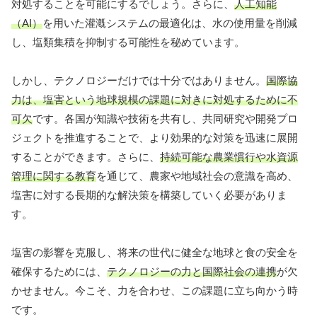
対処することを可能にするでしょう。さらに、
人工知能
（AI）
を用いた灌漑システムの最適化は、水の使用量を削減
し、塩類集積を抑制する可能性を秘めています。
しかし、テクノロジーだけでは十分ではありません。
国際協
力は、塩害という地球規模の課題に対きに対処するために不
可欠
です。各国が知識や技術を共有し、共同研究や開発プロ
ジェクトを推進することで、より効果的な対策を迅速に展開
することができます。さらに、
持続可能な農業慣行や水資源
管理に関する教育
を通じて、農家や地域社会の意識を高め、
塩害に対する長期的な解決策を構築していく必要がありま
す。
塩害の影響を克服し、将来の世代に健全な地球と食の安全を
確保するためには、
テクノロジーの力と国際社会の連携
が欠
かせません。今こそ、力を合わせ、この課題に立ち向かう時
です。