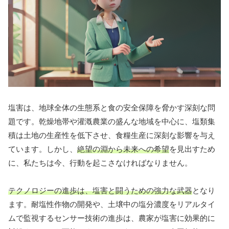
塩害は、地球全体の生態系と食の安全保障を脅かす深刻な問
題です。乾燥地帯や灌漑農業の盛んな地域を中心に、塩類集
積は土地の生産性を低下させ、食糧生産に深刻な影響を与え
ています。しかし、
絶望の淵から未来への希望
を見出すため
に、私たちは今、行動を起こさなければなりません。
テクノロジーの進歩は、塩害と闘うための強力な武器
となり
ます。耐塩性作物の開発や、土壌中の塩分濃度をリアルタイ
ムで監視するセンサー技術の進歩は、農家が塩害に効果的に