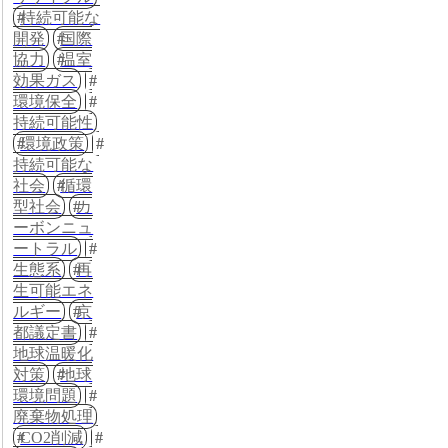
持続可能な
開発
国際
協力
温室
効果ガス
環境保全
持続可能性
環境政策
持続可能な
社会
循環
型社会
カ
ーボンニュ
ートラル
生態系
再
生可能エネ
ルギー
京
都議定書
地球温暖化
対策
地球
環境問題
廃棄物処理
CO2削減