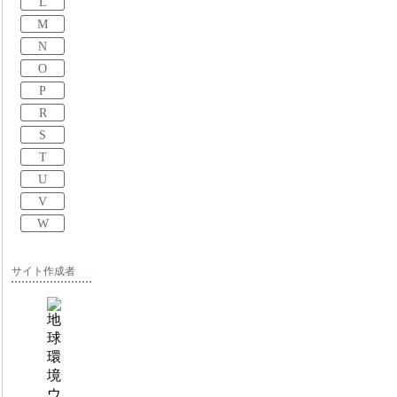
L
M
N
O
P
R
S
T
U
V
W
サイト作成者