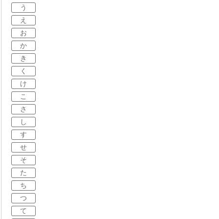
う
え
お
か
き
く
け
こ
さ
し
す
せ
そ
た
ち
つ
て