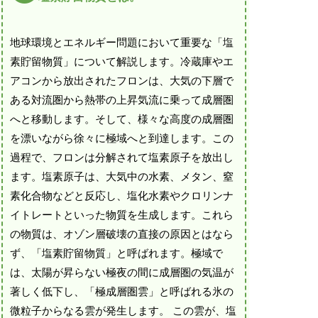
地球環境とエネルギー問題において重要な「塩
素貯留物質」について解説します。冷蔵庫やエ
アコンから放出されたフロンは、大気の下層で
ある対流圏から熱帯の上昇気流に乗って成層圏
へと移動します。そして、様々な高度の成層圏
を漂いながら徐々に極域へと到達します。この
過程で、フロンは分解されて塩素原子を放出し
ます。塩素原子は、大気中の水素、メタン、窒
素化合物などと反応し、塩化水素やクロリンナ
イトレートといった物質を生成します。これら
の物質は、オゾン層破壊の直接の原因とはなら
ず、「塩素貯留物質」と呼ばれます。極域で
は、太陽が昇らない極夜の間に成層圏の気温が
著しく低下し、「極成層圏雲」と呼ばれる氷の
微粒子からなる雲が発生します。 この雲が、塩