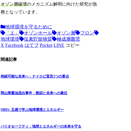
オゾン層破壊
のメカニズム解明に向けた研究が急
務となっています。
地球環境を守るために
「エ」
オゾンホール
オゾン層
フロン
地球環境
塩素貯留物質
極成層圏雲
X
Facebook
はてブ
Pocket
LINE
コピー
関連記事
持続可能な未来へ：ナイロビ宣言3つの要点
岡山県重油流出事件：教訓と未来への責任
OBIS: 五感で学ぶ地球環境とエネルギー
バイオセーフティ：地球とエネルギーの未来を守る