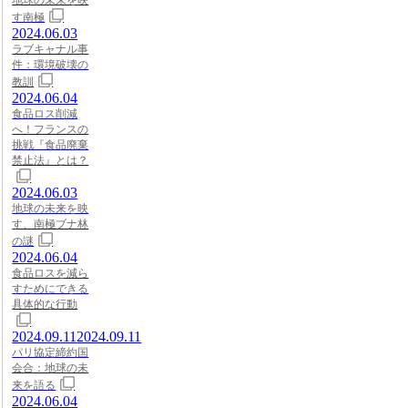
す南極
2024.06.03
ラブキャナル事
件：環境破壊の
教訓
2024.06.04
食品ロス削減
へ！フランスの
挑戦『食品廃棄
禁止法』とは？
2024.06.03
地球の未来を映
す、南極ブナ林
の謎
2024.06.04
食品ロスを減ら
すためにできる
具体的な行動
2024.09.11
2024.09.11
パリ協定締約国
会合：地球の未
来を語る
2024.06.04