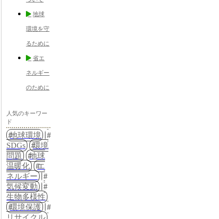
地球
環境を守
るために
省エ
ネルギー
のために
人気のキーワー
ド
地球環境
SDGs
環境
問題
地球
温暖化
エ
ネルギー
気候変動
生物多様性
環境保護
リサイクル