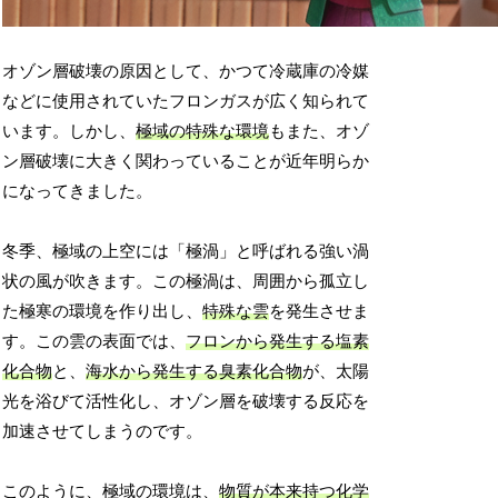
オゾン層破壊の原因として、かつて冷蔵庫の冷媒
などに使用されていたフロンガスが広く知られて
います。しかし、
極域の特殊な環境
もまた、オゾ
ン層破壊に大きく関わっていることが近年明らか
になってきました。
冬季、極域の上空には「極渦」と呼ばれる強い渦
状の風が吹きます。この極渦は、周囲から孤立し
た極寒の環境を作り出し、
特殊な雲
を発生させま
す。この雲の表面では、
フロンから発生する塩素
化合物
と、
海水から発生する臭素化合物
が、太陽
光を浴びて活性化し、オゾン層を破壊する反応を
加速させてしまうのです。
このように、極域の環境は、
物質が本来持つ化学