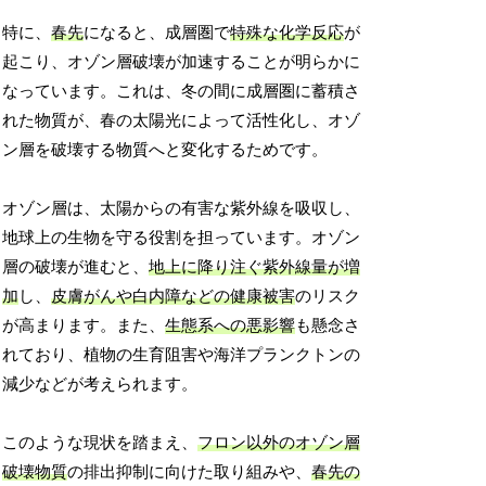
特に、
春先
になると、成層圏で
特殊な化学反応
が
起こり、オゾン層破壊が加速することが明らかに
なっています。これは、冬の間に成層圏に蓄積さ
れた物質が、春の太陽光によって活性化し、オゾ
ン層を破壊する物質へと変化するためです。
オゾン層は、太陽からの有害な紫外線を吸収し、
地球上の生物を守る役割を担っています。オゾン
層の破壊が進むと、
地上に降り注ぐ紫外線量が増
加
し、
皮膚がんや白内障などの健康被害
のリスク
が高まります。また、
生態系への悪影響
も懸念さ
れており、植物の生育阻害や海洋プランクトンの
減少などが考えられます。
このような現状を踏まえ、
フロン以外のオゾン層
破壊物質
の排出抑制に向けた取り組みや、
春先の