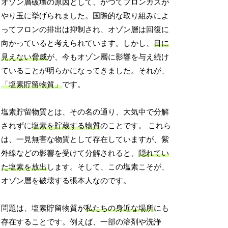
オゾン層破壊の原因として、かつてフロンガスが
やり玉に挙げられました。国際的な取り組みによ
ってフロンの排出は抑制され、オゾン層は回復に
向かっていると考えられています。しかし、
目に
見えない脅威
が、今もオゾン層に影響を与え続け
ていることが明らかになってきました。それが、
「塩素貯留物質」
です。
塩素貯留物質とは、その名の通り、大気中で分解
されずに
塩素を貯蔵する物質
のことです。 これら
は、一見無害な物質として存在していますが、紫
外線などの影響を受けて分解されると、
隠れてい
た塩素を放出
します。そして、この塩素こそが、
オゾン層を破壊する張本人なのです。
問題は、塩素貯留物質が
私たちの身近な場所
にも
存在することです。例えば、一部の溶剤や洗浄