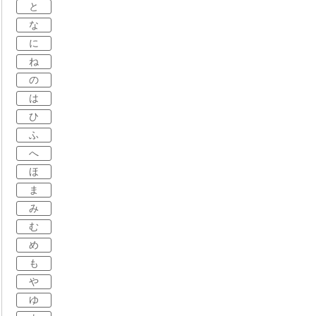
と
な
に
ね
の
は
ひ
ふ
へ
ほ
ま
み
む
め
も
や
ゆ