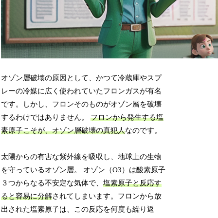
オゾン層破壊の原因として、かつて冷蔵庫やスプ
レーの冷媒に広く使われていたフロンガスが有名
です。しかし、フロンそのものがオゾン層を破壊
するわけではありません。
フロンから発生する塩
素原子こそが、オゾン層破壊の真犯人
なのです。
太陽からの有害な紫外線を吸収し、地球上の生物
を守っているオゾン層。 オゾン（O3）は酸素原子
３つからなる不安定な気体で、
塩素原子と反応す
ると容易に分解
されてしまいます。フロンから放
出された塩素原子は、この反応を何度も繰り返