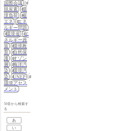
国際会議
脱炭素
環
境負荷
省
エネ
エネ
ルギー問題
環境省
エ
ネルギー政
策
環境教
育
自然保
護
オゾン
層
海洋汚
染
環境汚
染
UNEP
環境アセス
メント
50音から検索す
る
あ
い