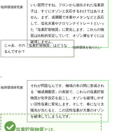
いい質問ですね。フロンから放出された塩素原
地球環境研究家
子は、すぐにオゾンと反応するわけではありま
せん。まず、成層圏で水素やメタンなどと反応
して、塩化水素やクロリンナイトレートといっ
た『塩素貯留物質』に変化します。これらの物
質は比較的安定していて、オゾン層をすぐには
破壊しません。
じゃあ、その「塩素貯留物質」はどうな
地球環境を知りたい
るんですか？
それが問題なんです。極域の冬の間に形成され
地球環境研究家
る「極成層圏雲」の表面で、これらの塩素貯留
物質が化学反応を起こし、オゾンを破壊しやす
い活性塩素に変化します。そして、春になり太
陽光が当たると、この活性塩素が大量のオゾン
を破壊してしまうんです。
塩素貯留物質とは。