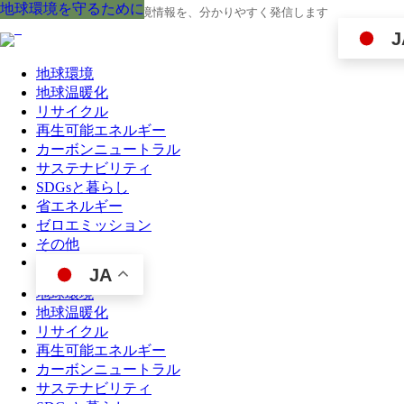
地球環境を守るために
地球環境を守るために
地球環境を守るために
地球環境を守るために
地球環境を守るために
地球環境を守るために
地球環境を守るために
地球環境を守るために
地球環境を守るために
地球の今と未来に役立つ環境情報を、分かりやすく発信します
J
地球環境
地球温暖化
リサイクル
再生可能エネルギー
カーボンニュートラル
サステナビリティ
SDGsと暮らし
省エネルギー
ゼロエミッション
その他
JA
地球環境
地球温暖化
リサイクル
再生可能エネルギー
カーボンニュートラル
サステナビリティ