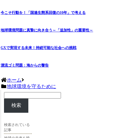
今こそ行動を！「国連生態系回復の10年」で考える
地球環境問題に真摯に向き合う～「追加性」の重要性～
GXで実現する未来！持続可能な社会への挑戦
漂流ゴミ問題：海からの警告
ホーム
地球環境を守るために
検索
検索されている
記事
地球の未来を映