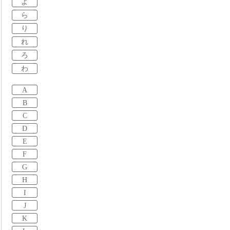
よ
ら
り
れ
ろ
わ
A
B
C
D
E
F
G
H
I
J
K