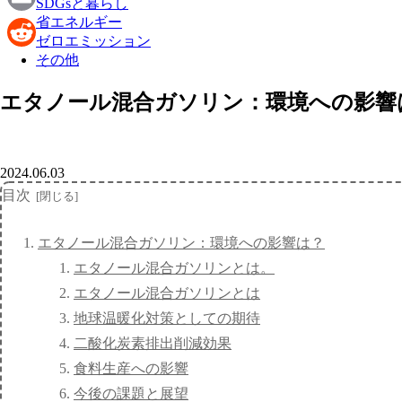
SDGsと暮らし
省エネルギー
Email
ゼロエミッション
その他
Reddit
エタノール混合ガソリン：環境への影響
2024.06.03
目次
エタノール混合ガソリン：環境への影響は？
エタノール混合ガソリンとは。
エタノール混合ガソリンとは
地球温暖化対策としての期待
二酸化炭素排出削減効果
食料生産への影響
今後の課題と展望