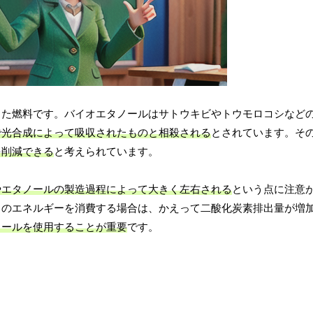
した燃料です。バイオエタノールはサトウキビやトウモロコシなど
で光合成によって吸収されたものと相殺される
とされています。そ
を削減できる
と考えられています。
やエタノールの製造過程によって大きく左右される
という点に注意
くのエネルギーを消費する場合は、かえって二酸化炭素排出量が増
ノールを使用することが重要
です。