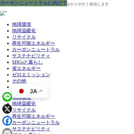
カーボンニュートラルに向けて
カーボンニュートラルに向けて
カーボンニュートラルに向けて
カーボンニュートラルに向けて
カーボンニュートラルに向けて
カーボンニュートラルに向けて
カーボンニュートラルに向けて
カーボンニュートラルに向けて
カーボンニュートラルに向けて
地球の今と未来に役立つ環境情報を、分かりやすく発信します
地球環境
地球温暖化
リサイクル
再生可能エネルギー
カーボンニュートラル
サステナビリティ
SDGsと暮らし
省エネルギー
ゼロエミッション
その他
JA
地球環境
地球温暖化
Line
リサイクル
再生可能エネルギー
X
カーボンニュートラル
サステナビリティ
Facebook