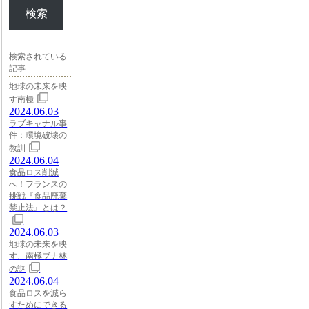
検索
検索されている
記事
地球の未来を映
す南極
2024.06.03
ラブキャナル事
件：環境破壊の
教訓
2024.06.04
食品ロス削減
へ！フランスの
挑戦『食品廃棄
禁止法』とは？
2024.06.03
地球の未来を映
す、南極ブナ林
の謎
2024.06.04
食品ロスを減ら
すためにできる