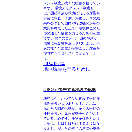
メント制度が大きな役割を担ってい
ます。 環境アセスメント制度と
は、開発事業が環境に与える影響を
事前に調査、予測、評価し、その結
果を公表して国民や行政機関からの
意見を聴取した上で、環境保全のた
めの適切な措置を講じるための制度
です。 簡単に言えば、開発事業が
環境に悪影響を及ぼさないよう、事
前に様々な角度から調査し、対策を
検討するプロセスと言えるでしょ
う。
2024.06.04
地球環境を守るために
GBO5が警告する地球の危機
地球は今、かつてない速度で生物多
様性を失いつつあります。これは、
私たち人間の活動が、多くの生物の
住処を奪い、気候変動を引き起こし
ているためです。生物多様性という
言葉は、しばしば耳にするようにな
りましたが、その本当の意味や重要