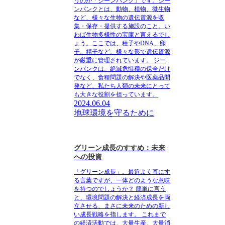
うのが「ジーンバンク」です。ジー
ンバンクとは、動物、植物、微生物
など、様々な生物の遺伝資源を収
集・保存・提供する施設のこと。い
わば生物多様性の宝庫と言えるでし
ょう。ここでは、種子やDNA、卵
子、精子など、様々な形で遺伝資源
が厳重に管理されています。 ジー
ンバンクは、絶滅危惧種の保全だけ
でなく、食糧問題の解決や医薬品開
発など、私たち人類の未来にとって
も大きな役割を担っています。
2024.06.04
地球環境を守るために
グリーン成長のすすめ：未来
への投資
「グリーン成長」。最近よく耳にす
る言葉ですが、一体どのような意味
を持つのでしょうか？ 簡単に言う
と、環境問題の解決と経済成長を両
立させる、まさに未来のための新し
い成長戦略を指します。 これまで
の経済活動では、大量生産、大量消