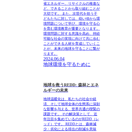
省エネルギー、リサイクルの推進な
ど、できることから取り組むことが
大切です。 また、次世代を担う子
どもたちに対しては、幼い頃から環
境問題について学び、環境を守る心
を育む環境教育が重要となります。
環境問題に対する意識を高め、持続
可能な社会の実現に向けて共に歩む
ことができる人材を育成していくこ
とが、未来の地球を守ることに繋が
ります。
2024.06.04
地球環境を守るために
地球を救うREDD: 森林とエネ
ルギーの未来
地球温暖化は、私たちの社会や経
済、そして地球全体の生態系に深刻
な影響を与える、世界共通の喫緊の
課題です。 その解決策として、近
年注目を集めているのがREDD（レ
ッド）です。 REDDとは、森林減
少・劣化による排出の削減を意味