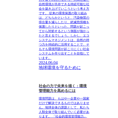
自然環境が共存できる持続可能な社
会を築き上げていこうという考え方
です。 従来の環境保護の取り組み
は、どちらかというと、汚染物質の
排出量を減らしたり、絶滅危惧種を
保護したりといった、問題が起こっ
てから対処するという側面が強かっ
たと言えるでしょう。しかし、エコ
システムマネジメントは、自然の持
つ力を持続的に活用することで、そ
もそも環境問題が起こりにくい社会
システムを作り出すことを目指して
います。
2024.06.04
地球環境を守るために
社会の力で未来を描く：環境
管理能力を高めるには
環境問題は、もはや一企業や一国家
だけで解決できるものではありませ
ん。地球全体の課題として、私たち
人類全体で取り組んでいく必要があ
ります。 「社会的環境管理能力」