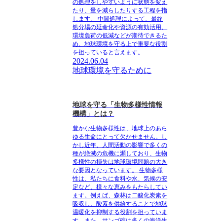
の処理をしやすいように状態を変え
たり、量を減らしたりする工程を指
します。 中間処理によって、最終
処分場の延命化や資源の有効活用、
環境負荷の低減などが期待できるた
め、地球環境を守る上で重要な役割
を担っていると言えます。
2024.06.04
地球環境を守るために
地球を守る「生物多様性情報
機構」とは？
豊かな生物多様性は、地球上のあら
ゆる生命にとって欠かせません。し
かし近年、人間活動の影響で多くの
種が絶滅の危機に瀕しており、生物
多様性の損失は地球環境問題の大き
な要因となっています。 生物多様
性は、私たちに食料や水、気候の安
定など、様々な恵みをもたらしてい
ます。例えば、森林は二酸化炭素を
吸収し、酸素を供給することで地球
温暖化を抑制する役割を担っていま
す。また、サンゴ礁は多くの海洋生