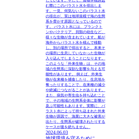
しています。そして、貨物を積み込
む際にこのバラスト水を排出しま
す。一見、何気ないこのバラスト水
の排出が、実は地球規模で海の生態
系を脅かす原因となっているので
す。 バラスト水には、プランクト
ンやバクテリア、貝類の幼生など、
様々な生物が含まれています。船が
海外からバラスト水を積んで移動
し、別の場所で排出すると、本来そ
の場所に生息していなかった生物が
入り込んでしまうことになります。
このような「外来生物」は、その地
域の生態系に深刻な影響を与える可
能性があります。 例えば、外来生
物が在来種を捕食したり、生息地を
奪ったりすることで、在来種の減少
や絶滅につながることがあります。
また、病気や寄生虫を持ち込むこと
で、その地域の生態系全体に影響が
及ぶ可能性もあります。実際に、バ
ラスト水によって持ち込まれた外来
生物が原因で、漁業に大きな被害が
出たり、生態系が破壊されたりする
ケースが後を絶ちません。
2024.06.03
地球環境を守るために