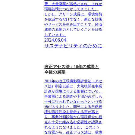
費、大量廃棄が当然とされ、それが
環境破壊につながってきました。
しかし、グリーン成長は、環境負荷
を低減するだけでなく、新たな技術
やサービスを生み出すことで、経済
成長の原動力としていくことを目指
しています。
2024.06.04
サステナビリティのために
改正アセス法：10年の成果と
今後の展望
2011年の改正環境影響評価法（アセ
ス法）制定以前は、大規模開発事業
計画が環境に与える影響について、
事業者による調査や予測が必ずしも
十分に行われていなかったという指
摘がありました。開発による自然破
壊や環境汚染を懸念する声が高ま
り、事業計画段階から環境保全の観
点を十分に組み込む必要性が認識さ
れるようになりました。 このよう
な背景から、改正アセス法は、環境