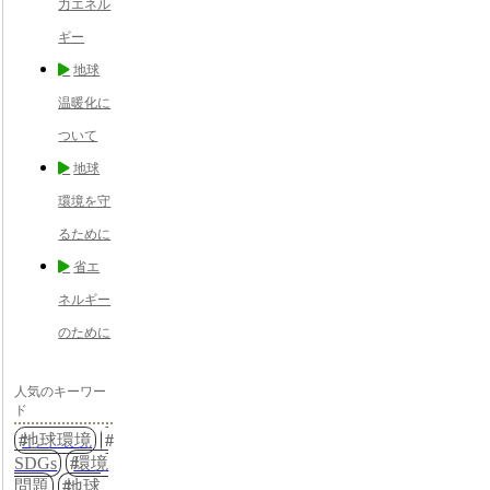
力エネル
ギー
地球
温暖化に
ついて
地球
環境を守
るために
省エ
ネルギー
のために
人気のキーワー
ド
地球環境
SDGs
環境
問題
地球