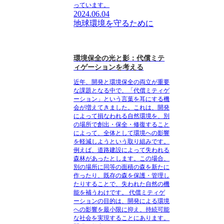
っています。
2024.06.04
地球環境を守るために
環境保全の光と影：代償ミテ
ィゲーションを考える
近年、開発と環境保全の両立が重要
な課題となる中で、「代償ミティゲ
ーション」という言葉を耳にする機
会が増えてきました。これは、開発
によって損なわれる自然環境を、別
の場所で創出・保全・修復すること
によって、全体として環境への影響
を軽減しようという取り組みです。
例えば、道路建設によって失われる
森林があったとします。この場合、
別の場所に同等の面積の森を新たに
作ったり、既存の森を保護・管理し
たりすることで、失われた自然の機
能を補うわけです。 代償ミティゲ
ーションの目的は、開発による環境
への影響を最小限に抑え、持続可能
な社会を実現することにあります。