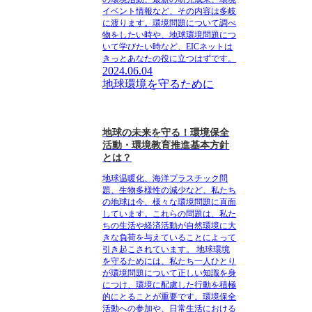
イベント情報など、その内容は多岐
に渡ります。環境問題について調べ
物をしたい時や、地球環境問題につ
いて学びたい時など、EICネットは
きっとあなたの役に立つはずです。
2024.06.04
地球環境を守るために
地球の未来を守る！環境保全
活動・環境教育推進基本方針
とは？
地球温暖化、海洋プラスチック問
題、生物多様性の減少など、私たち
の地球は今、様々な環境問題に直面
しています。これらの問題は、私た
ちの生活や経済活動が自然環境に大
きな負荷を与えていることによって
引き起こされています。 地球環境
を守るためには、私たち一人ひとり
が環境問題について正しい知識を身
につけ、環境に配慮した行動を積極
的にとることが重要です。環境保全
活動への参加や、日常生活における