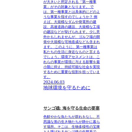
が大きいと想定される「第一種事
業」がその対象となります。 で
は、第一種事業とは具体的にどのよ
うな事業を指すのでしょうか？ 例
えば、大規模なダムや発電所の建
設、高速道路の建設、大規模な工場
の建設などが挙げられます。少し意
外かもしれませんが、ゴルフ場の開
発や大規模な宅地造成なども含まれ
ます。 このように、第一種事業は
私たちの生活に身近なものと言える
でしょう。環境アセスメントは、こ
れらの事業が環境に与える影響を最
小限に抑え、持続可能な社会を実現
するために重要な役割を担っていま
す。
2024.06.03
地球環境を守るために
サンゴ礁: 海を守る生命の要塞
色鮮やかな魚たちが群れをなし、不
思議な形の生き物たちが静かに暮ら
す場所。そこは、生物多様性の宝庫
とも呼ばれるサンゴ礁の生態系で