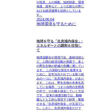
や投資、人の移動、知的財産、環境
保護、競争など、より広範な分野に
おける経済連携を目的としていま
す。
2024.06.04
地球環境を守るために
地球を守る「生息域内保全」:
エネルギーとの調和を目指し
て
地球温暖化や環境汚染、森林伐採な
ど、人間の経済活動が原因で、多く
の野生生物が絶滅の危機に瀕してい
ます。 この深刻な状況を改善する
ために、近年注目されている取り組
みの一つに「生息域内保全」があり
ます。これは、野生生物が本来生息
している場所、つまり自然の生態系
の中で、その種を保全していく方法
です。 従来の保護活動では、動物
園など人工的な環境下で飼育・繁殖
させる「生息域外保全」が主流でし
た。しかし、生息域外保全だけで