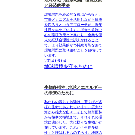
地球を救う経済戦略: 環境政策
と経済的手法
環境問題を経済的な視点から捉え、
市場メカニズムを活用しながら解決
を図ろうというアプローチが、近年
注目を集めています。従来の規制中
心の環境政策とは異なり、企業や個
人の経済合理性に訴えかけること
で、より効果的かつ持続可能な形で
環境問題に取り組むことを目指して
います。
2024.06.04
地球環境を守るために
生物多様性: 地球とエネルギー
の未来のために
私たちの暮らす地球は、驚くほど多
様な生命にあふれています。広大な
海から雄大な山々、そして熱帯雨林
から極寒の極地まで、それぞれの環
境に適応した、実に様々な生物が存
在しています。これが「生物多様
性」と呼ばれるものであり、地球の