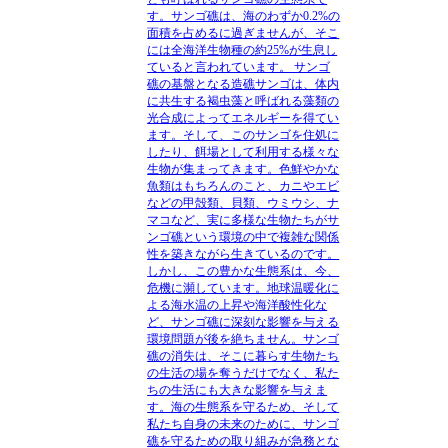
す。サンゴ礁は、海のわずか0.2%の
面積を占めるに過ぎませんが、そこ
には全海洋生物種の約25%が生息し
ていると言われています。 サンゴ
礁の基盤となる造礁サンゴは、体内
に共生する褐虫藻と呼ばれる藻類の
光合成によってエネルギーを得てい
ます。そして、このサンゴを住処に
したり、餌場として利用する様々な
生物が集まってきます。色鮮やかな
魚類はもちろんのこと、カニやエビ
などの甲殻類、貝類、ウミウシ、ナ
マコなど、実に多様な生物たちがサ
ンゴ礁という環境の中で複雑な関係
性を築きながら生きているのです。
しかし、この豊かな生態系は、今、
危機に瀕しています。地球温暖化に
よる海水温の上昇や海洋酸性化な
ど、サンゴ礁に深刻な影響を与える
環境問題が後を絶ちません。サンゴ
礁の消失は、そこに暮らす生物たち
の生活の場を奪うだけでなく、私た
ちの生活にも大きな影響を与えま
す。海の生態系を守るため、そして
私たち自身の未来のために、サンゴ
礁を守るための取り組みが急務とな