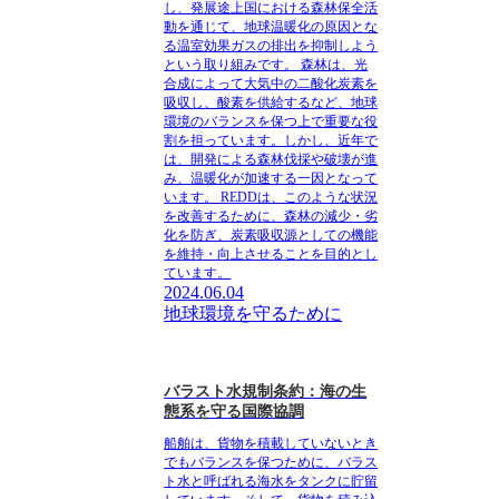
し、発展途上国における森林保全活
動を通じて、地球温暖化の原因とな
る温室効果ガスの排出を抑制しよう
という取り組みです。 森林は、光
合成によって大気中の二酸化炭素を
吸収し、酸素を供給するなど、地球
環境のバランスを保つ上で重要な役
割を担っています。しかし、近年で
は、開発による森林伐採や破壊が進
み、温暖化が加速する一因となって
います。 REDDは、このような状況
を改善するために、森林の減少・劣
化を防ぎ、炭素吸収源としての機能
を維持・向上させることを目的とし
ています。
2024.06.04
地球環境を守るために
バラスト水規制条約：海の生
態系を守る国際協調
船舶は、貨物を積載していないとき
でもバランスを保つために、バラス
ト水と呼ばれる海水をタンクに貯留