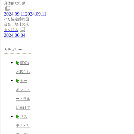
具体的な行動
2024.09.11
2024.09.11
パリ協定締約国
会合：地球の未
来を語る
2024.06.04
カテゴリー
SDGs
と暮らし
カー
ボンニュ
ートラル
に向けて
サス
テナビリ