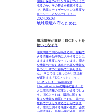
開発と保全のバランスをどのように
取るのか、その答えを模索する上
で、代償ミティゲーションは重要な
キーワードとなるでしょう。
2024.06.03
地球環境を守るために
環境情報が集結！EICネットを
使いこなそう
環境問題に関心が高まる中、信頼で
きる情報を効率的に入手することは
ますます重要になっています。膨大
な情報の中から本当に必要な情報を
見つけ出すのは容易ではありませ
ん。 そこで役に立つのが、環境省
が運営する「EICネット」です。
EICネットは、Environment
Information Centerの略称の通り、ま
さに環境情報の宝庫といえるでしょ
う。 EICネットは、環境に関する
様々な情報を網羅しており、誰でも
無料でアクセスすることができま
す。環境に関する法律や政策、企業
の環境活動、最新の研究成果、環境