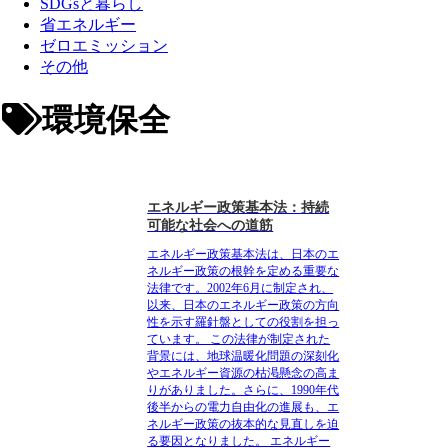
SDGsと暮らし
省エネルギー
ゼロエミッション
その他
環境保全
エネルギー政策基本法：持続
可能な社会への道筋
エネルギー政策基本法は、日本のエ
ネルギー政策の根幹を定める重要な
法律です。2002年6月に制定され、
以来、日本のエネルギー政策の方向
性を示す羅針盤としての役割を担っ
ています。 この法律が制定された
背景には、地球温暖化問題の深刻化
やエネルギー資源の枯渇懸念の高ま
りがありました。さらに、1990年代
後半からの電力自由化の進展も、エ
ネルギー政策の抜本的な見直しを迫
る要因となりました。 エネルギー