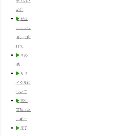
ティのた
めに
ゼロ
エミッシ
ョンに向
けて
その
他
リサ
イクルに
ついて
再生
可能エネ
ルギー
原子