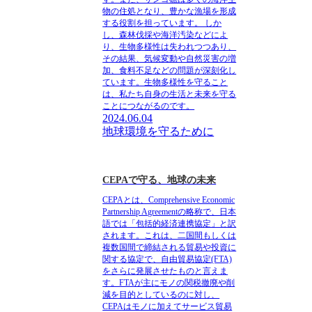
物の住処となり、豊かな漁場を形成
する役割を担っています。 しか
し、森林伐採や海洋汚染などによ
り、生物多様性は失われつつあり、
その結果、気候変動や自然災害の増
加、食料不足などの問題が深刻化し
ています。生物多様性を守ること
は、私たち自身の生活と未来を守る
ことにつながるのです。
2024.06.04
地球環境を守るために
CEPAで守る、地球の未来
CEPAとは、Comprehensive Economic
Partnership Agreementの略称で、日本
語では「包括的経済連携協定」と訳
されます。これは、二国間もしくは
複数国間で締結される貿易や投資に
関する協定で、自由貿易協定(FTA)
をさらに発展させたものと言えま
す。FTAが主にモノの関税撤廃や削
減を目的としているのに対し、
CEPAはモノに加えてサービス貿易