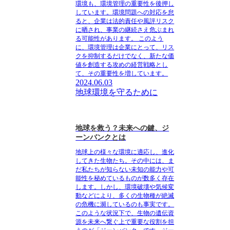
環境も、環境管理の重要性を後押し
しています。環境問題への対応を怠
ると、企業は法的責任や風評リスク
に晒され、事業の継続さえ危ぶまれ
る可能性があります。 このよう
に、環境管理は企業にとって、リス
クを抑制するだけでなく、新たな価
値を創造する攻めの経営戦略とし
て、その重要性を増しています。
2024.06.03
地球環境を守るために
地球を救う？未来への鍵、ジ
ーンバンクとは
地球上の様々な環境に適応し、進化
してきた生物たち。その中には、ま
だ私たちが知らない未知の能力や可
能性を秘めているものが数多く存在
します。しかし、環境破壊や気候変
動などにより、多くの生物種が絶滅
の危機に瀕しているのも事実です。
このような状況下で、生物の遺伝資
源を未来へ繋ぐ上で重要な役割を担