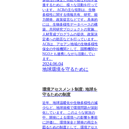
進するために、様々な活動を行って
います。 ACBの主な役割は、生物
多様性に関する情報共有、研究、能
力開発、政策提言などです。具体的
には、生物多様性データベースの構
築、共同研究プロジェクトの実施、
人材育成プログラムの提供、政策決
定者への助言などを行っています。
ACBは、アセアン地域の生物多様性
保全の中核機関として、国際機関や
NGOとも連携しながら活動してい
ます。
2024.06.04
地球環境を守るために
環境アセスメント制度: 地球を
守るための制度
近年、地球温暖化や生物多様性の減
少など、地球規模で環境問題が深刻
化しています。 このような状況の
中、開発による環境への影響を事前
に評価し、環境保全と開発の両立を
図るための制度として、環境アセス