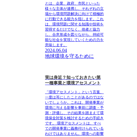
とは、企業、政府、市民といった
様々な主体が連携し、それぞれの立
場から環境問題解決に向けて積極的
に行動できる能力を指します。これ
は、環境問題に関する知識や技術を
習得するだけでなく、他者と協力
し、合意形成を図りながら、持続可
能な社会を実現していくための力を
意味します。
2024.06.04
地球環境を守るために
実は身近？知っておきたい第
一種事業と環境アセスメント
「環境アセスメント」という言葉、
一度は耳にしたことがあるのではな
いでしょうか。これは、開発事業が
環境に与える影響を事前に調査・予
測・評価し、その結果を踏まえて環
境保全対策を検討するための手続き
です。 環境アセスメントは、すべ
ての開発事業に義務付けられている
わけではありません。環境への影響