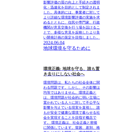
影響評価の質の向上と手続きの透明
化・迅速化を目的として制定されま
した。具体的には、事業者に対して
より詳細な環境影響評価の実施を求
めるとともに、住民や専門家、行政
機関が意見交換を行う場を設けるこ
とで、多様な意見を反映したより良
い開発計画の策定を目指しました。
2024.06.04
地球環境を守るために
環境正義: 地球を守る、誰も置
き去りにしない社会へ
環境問題は、私たちの社会全体に関
わる問題です。しかし、その影響は
均等ではありません。環境正義と
は、環境問題が社会的に弱い立場に
置かれている人々に対して不公平な
影響を与えている現実を直視し、誰
もが安全で健康な環境で暮らせる社
会を実現することを目指す概念で
す。 環境正義は、社会正義と密接
に関係しています。貧困、差別、格