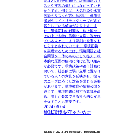
差などの社会問題が、環境問題のリ
スクや被害の偏りにつながっている
からです。例えば、大気汚染や水質
汚染のリスクが高い地域に、低所得
者層やマイノリティグループが多く
暮らしている傾向があります。ま
た、気候変動の影響も、途上国や、
その中でも特に脆弱な立場に置かれ
ている人々に、より深刻な被害をも
たらすとされています。 環境正義
を実現するためには、環境問題と社
会問題を一体のものとして捉え、根
本的な原因の解消に向けた取り組み
が必要です。環境政策や都市計画に
おいて、社会的に弱い立場に置かれ
ている人々の意見を反映させ、彼ら
のニーズに応じた対策を講じる必要
があります。環境教育や情報公開を
通じて、環境問題に対する意識を高
め、誰もが参加できる社会的な変革
を促すことも重要です。
2024.06.04
地球環境を守るために