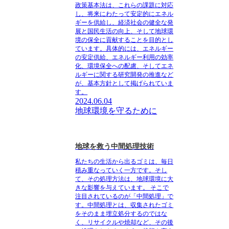
政策基本法は、これらの課題に対応
し、将来にわたって安定的にエネル
ギーを供給し、経済社会の健全な発
展と国民生活の向上、そして地球環
境の保全に貢献することを目的とし
ています。具体的には、エネルギー
の安定供給、エネルギー利用の効率
化、環境保全への配慮、そしてエネ
ルギーに関する研究開発の推進など
が、基本方針として掲げられていま
す。
2024.06.04
地球環境を守るために
地球を救う中間処理技術
私たちの生活から出るゴミは、毎日
積み重なっていく一方です。そし
て、その処理方法は、地球環境に大
きな影響を与えています。 そこで
注目されているのが「中間処理」で
す。中間処理とは、収集されたゴミ
をそのまま埋立処分するのではな
く、リサイクルや焼却など、その後