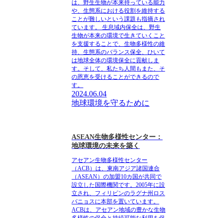
は、野生生物が本来持っている能力
や、生態系における役割を維持する
ことが難しいという課題も指摘され
ています。 生息域内保全は、野生
生物が本来の環境で生きていくこと
を支援することで、生物多様性の維
持、生態系のバランス保全、ひいて
は地球全体の環境保全に貢献しま
す。そして、私たち人間もまた、そ
の恩恵を受けることができるので
す。
2024.06.04
地球環境を守るために
ASEAN生物多様性センター：
地球環境の未来を築く
アセアン生物多様性センター
（ACB）は、東南アジア諸国連合
（ASEAN）の加盟10カ国が共同で
設立した国際機関です。2005年に設
立され、フィリピンのラグナ州ロス
バニョスに本部を置いています。
ACBは、アセアン地域の豊かな生物
多様性の保全と持続可能な利用を促