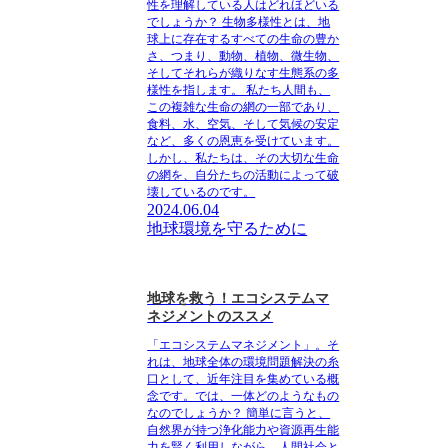
性を理解している人はどれほどいる
でしょうか？ 生物多様性とは、地
球上に存在するすべての生命の豊か
さ、つまり、動物、植物、微生物、
そしてそれらが織りなす生態系の多
様性を指します。 私たち人間も、
この複雑な生命の網の一部であり、
食料、水、空気、そして気候の安定
など、多くの恩恵を受けています。
しかし、私たちは、その大切な生命
の網を、自分たちの活動によって破
壊しているのです。
2024.06.04
地球環境を守るために
地球を救う！エコシステムマ
ネジメントのススメ
「エコシステムマネジメント」。そ
れは、地球全体の環境問題解決の糸
口として、近年注目を集めている概
念です。では、一体どのようなもの
なのでしょうか？ 簡単に言うと、
自然界が持つ浄化能力や資源再生能
力を賢く利用しながら、人間社会と