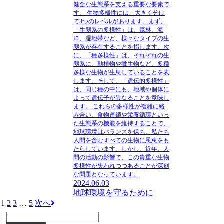
健全な生態系を支える重要な要素で
す。 生物多様性には、大きく分け
て3つのレベルがあります。まず、
「生態系の多様性」は、森林、海
洋、湿地帯など、様々なタイプの生
態系が存在することを指します。次
に、「種多様性」は、それぞれの生
態系に、動植物や微生物など、多種
多様な生物が生息していることを表
します。そして、「遺伝的多様性」
は、同じ種の中にも、地域や個体に
よって遺伝子が異なることを意味し
ます。 これらの多様性が複雑に絡
み合い、食物連鎖や栄養循環といっ
た生態系の機能を維持することで、
地球環境はバランスを保ち、私たち
人間を含むすべての生物に恩恵をも
たらしています。しかし、近年、人
間の活動の影響で、この貴重な生物
多様性が失われつつあることが深刻
な問題となっています。
2024.06.03
地球環境を守るために
1
2
3
…
5
次へ