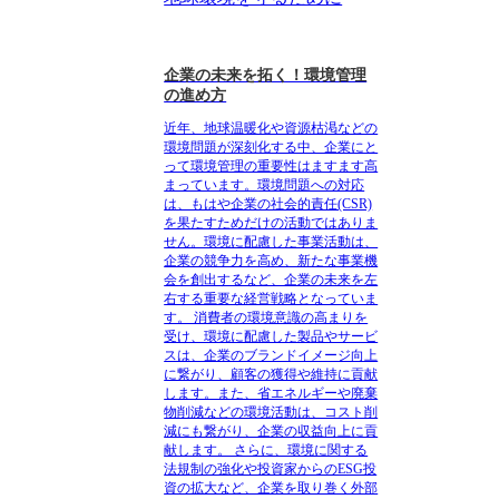
企業の未来を拓く！環境管理
の進め方
近年、地球温暖化や資源枯渇などの
環境問題が深刻化する中、企業にと
って環境管理の重要性はますます高
まっています。環境問題への対応
は、もはや企業の社会的責任(CSR)
を果たすためだけの活動ではありま
せん。環境に配慮した事業活動は、
企業の競争力を高め、新たな事業機
会を創出するなど、企業の未来を左
右する重要な経営戦略となっていま
す。 消費者の環境意識の高まりを
受け、環境に配慮した製品やサービ
スは、企業のブランドイメージ向上
に繋がり、顧客の獲得や維持に貢献
します。また、省エネルギーや廃棄
物削減などの環境活動は、コスト削
減にも繋がり、企業の収益向上に貢
献します。 さらに、環境に関する
法規制の強化や投資家からのESG投
資の拡大など、企業を取り巻く外部