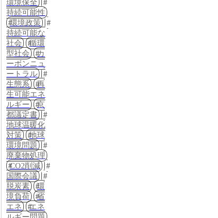
環境保全
持続可能性
環境政策
持続可能な
社会
循環
型社会
カ
ーボンニュ
ートラル
生態系
再
生可能エネ
ルギー
京
都議定書
地球温暖化
対策
地球
環境問題
廃棄物処理
CO2削減
国際会議
脱炭素
環
境負荷
省
エネ
エネ
ルギー問題