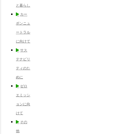
と暮らし
カー
ボンニュ
ートラル
に向けて
サス
テナビリ
ティのた
めに
ゼロ
エミッシ
ョンに向
けて
その
他