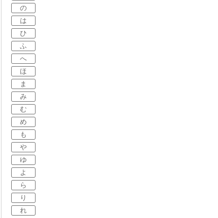
の
は
ひ
ふ
へ
ほ
ま
み
む
め
も
や
ゆ
よ
ら
り
れ