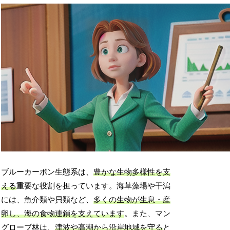
ブルーカーボン生態系は、
豊かな生物多様性を支
える
重要な役割を担っています。海草藻場や干潟
には、魚介類や貝類など、
多くの生物が生息・産
卵し、海の食物連鎖を支えています
。また、マン
グローブ林は、
津波や高潮から沿岸地域を守る
と