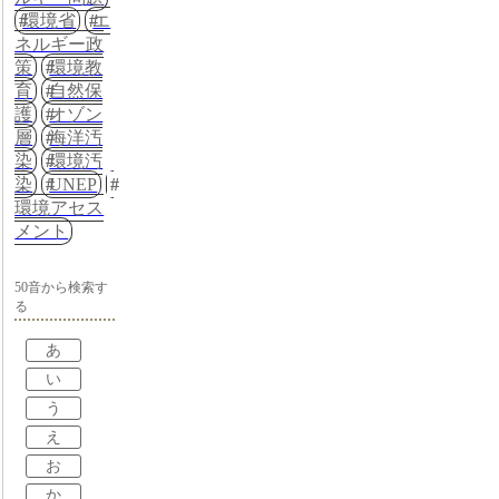
環境省
エ
ネルギー政
策
環境教
育
自然保
護
オゾン
層
海洋汚
染
環境汚
染
UNEP
環境アセス
メント
50音から検索す
る
あ
い
う
え
お
か