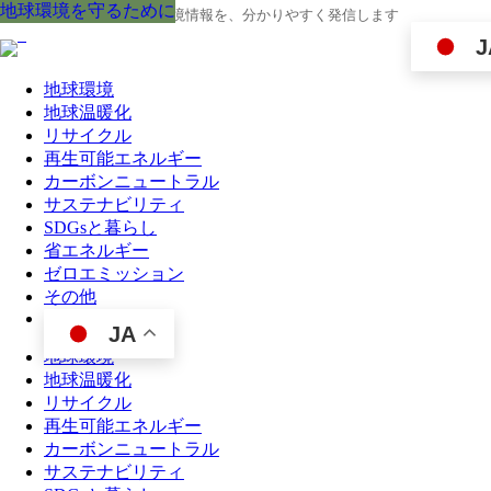
地球環境を守るために
地球環境を守るために
地球環境を守るために
地球環境を守るために
地球環境を守るために
地球環境を守るために
地球環境を守るために
地球環境を守るために
地球環境を守るために
地球の今と未来に役立つ環境情報を、分かりやすく発信します
J
地球環境
地球温暖化
リサイクル
再生可能エネルギー
カーボンニュートラル
サステナビリティ
SDGsと暮らし
省エネルギー
ゼロエミッション
その他
JA
地球環境
地球温暖化
リサイクル
再生可能エネルギー
カーボンニュートラル
サステナビリティ