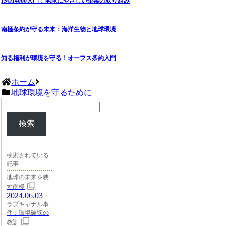
ISO14000入門：地球にやさしい企業の取り組み
南極条約が守る未来：海洋生物と地球環境
知る権利が環境を守る！オーフス条約入門
ホーム
地球環境を守るために
検索
検索されている
記事
地球の未来を映
す南極
2024.06.03
ラブキャナル事
件：環境破壊の
教訓