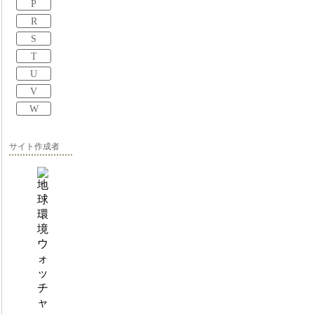
P
R
S
T
U
V
W
サイト作成者