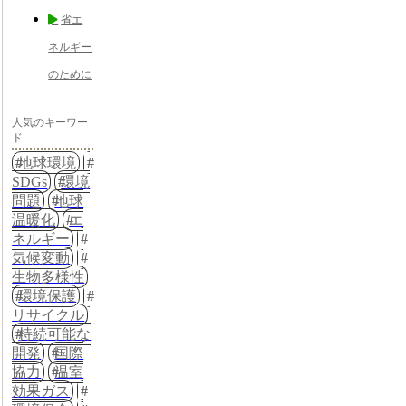
省エ
ネルギー
のために
人気のキーワー
ド
地球環境
SDGs
環境
問題
地球
温暖化
エ
ネルギー
気候変動
生物多様性
環境保護
リサイクル
持続可能な
開発
国際
協力
温室
効果ガス