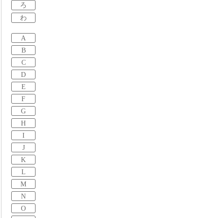
ろ
わ
A
B
C
D
E
F
G
H
I
J
K
L
M
N
O