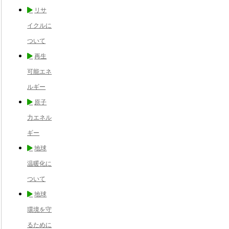
リサ
イクルに
ついて
再生
可能エネ
ルギー
原子
力エネル
ギー
地球
温暖化に
ついて
地球
環境を守
るために