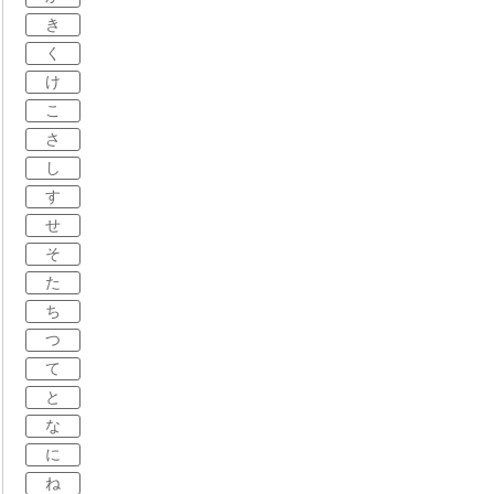
き
く
け
こ
さ
し
す
せ
そ
た
ち
つ
て
と
な
に
ね