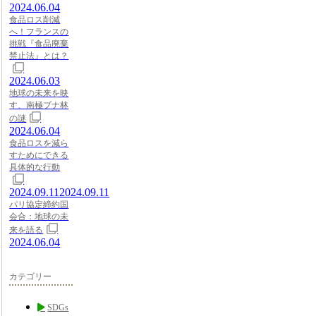
2024.06.04
食品ロス削減
へ！フランスの
挑戦『食品廃棄
禁止法』とは？
2024.06.03
地球の未来を映
す、南極ブナ林
の謎
2024.06.04
食品ロスを減ら
すためにできる
具体的な行動
2024.09.11
2024.09.11
パリ協定締約国
会合：地球の未
来を語る
2024.06.04
カテゴリー
SDGs