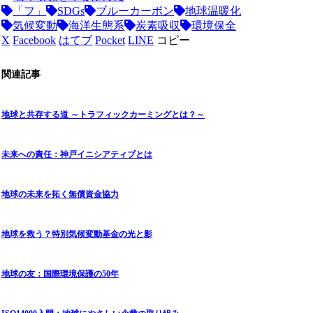
「フ」
SDGs
ブルーカーボン
地球温暖化
気候変動
海洋生態系
炭素吸収
環境保全
X
Facebook
はてブ
Pocket
LINE
コピー
関連記事
地球と共存する道 ～トラフィックカーミングとは？～
未来への責任：神戸イニシアティブとは
地球の未来を拓く無償資金協力
地球を救う？特別気候変動基金の光と影
地球の友：国際環境保護の50年