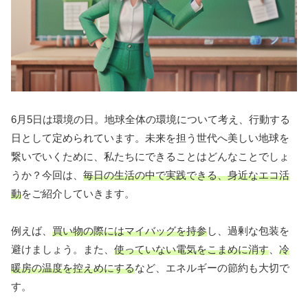
6月5日は環境の日。地球全体の環境について考え、行動する
日として定められています。未来を担う世代へ美しい地球を
繋いでいくために、私たちにできることはどんなことでしょ
うか？今回は、
毎日の生活の中で実践できる、身近なエコ活
動
をご紹介していきます。
例えば、
買い物の際にはマイバッグを持参
し、過剰な包装を
避けましょう。また、
使っていない電気をこまめに消す
、
冷
暖房の温度を控えめにする
など、エネルギーの節約も大切で
す。