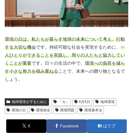
環境の日は、私たちが暮らす地球の未来について考え、行動
する大切な機会
です。持続可能な社会を実現するために、
一
人ひとりができることを実践し、周りの人たちと協力してい
くことが重要
です。日々の生活の中で、
環境への負荷を減ら
す小さな努力を積み重ねる
ことで、未来への贈り物となるで
しょう。
地球環境を守るために
「カ」
6月5日
地球環境
環境の日
環境保全
環境問題
環境基本法
X
Facebook
はてブ