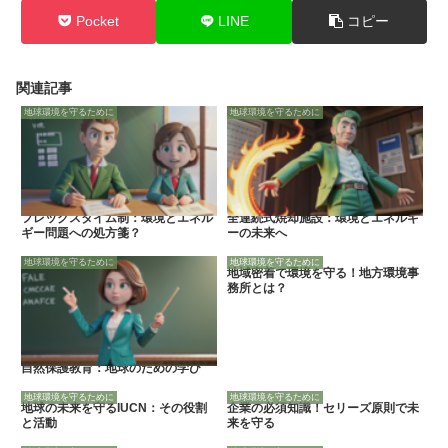
Pocket
LINE
コピー
関連記事
地球環境を守るために
地球環境を守るために
フレックスタイム制：環境とエネル
全連続式焼却施設：環境とエネルギ
ギー問題への処方箋？
ーの未来へ
地球環境を守るために
地球環境を守るために
地域密着で環境を守る！地方環境事
務所とは？
自然保護教育：地球のための学び
地球環境を守るために
地球環境を守るために
地球の未来を守るIUCN：その役割
企業の必須知識！セリーズ原則で未
と活動
来を守る