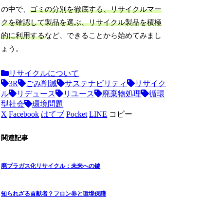
の中で、
ゴミの分別を徹底する、リサイクルマー
クを確認して製品を選ぶ、リサイクル製品を積極
的に利用する
など、できることから始めてみまし
ょう。
リサイクルについて
3R
ごみ削減
サステナビリティ
リサイク
ル
リデュース
リユース
廃棄物処理
循環
型社会
環境問題
X
Facebook
はてブ
Pocket
LINE
コピー
関連記事
廃プラガス化リサイクル：未来への鍵
知られざる貢献者？フロン券と環境保護