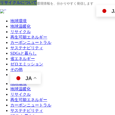
リサイクルについて
リサイクルについて
リサイクルについて
リサイクルについて
リサイクルについて
リサイクルについて
リサイクルについて
リサイクルについて
リサイクルについて
地球の今と未来に役立つ環境情報を、分かりやすく発信します
J
地球環境
地球温暖化
リサイクル
再生可能エネルギー
カーボンニュートラル
サステナビリティ
SDGsと暮らし
省エネルギー
ゼロエミッション
その他
JA
地球環境
地球温暖化
リサイクル
再生可能エネルギー
カーボンニュートラル
サステナビリティ