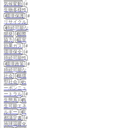
気候変動
生物多様性
環境保護
リサイクル
持続可能な
開発
国際
協力
温室
効果ガス
環境保全
持続可能性
環境政策
持続可能な
社会
循環
型社会
カ
ーボンニュ
ートラル
生態系
再
生可能エネ
ルギー
京
都議定書
地球温暖化