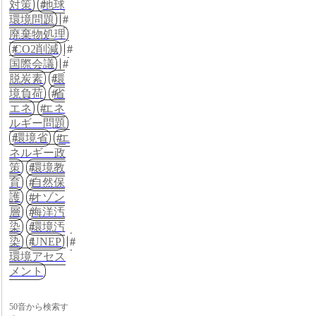
対策
地球
環境問題
廃棄物処理
CO2削減
国際会議
脱炭素
環
境負荷
省
エネ
エネ
ルギー問題
環境省
エ
ネルギー政
策
環境教
育
自然保
護
オゾン
層
海洋汚
染
環境汚
染
UNEP
環境アセス
メント
50音から検索す