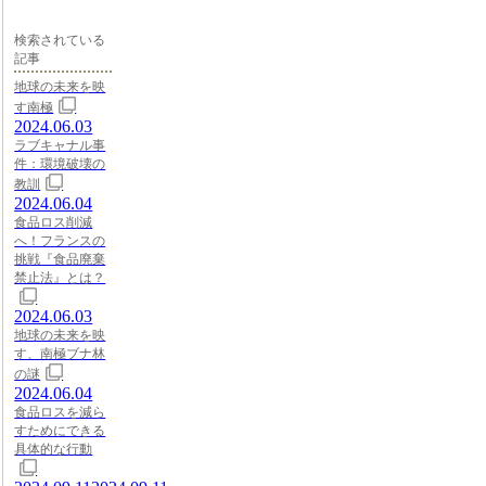
検索されている
記事
地球の未来を映
す南極
2024.06.03
ラブキャナル事
件：環境破壊の
教訓
2024.06.04
食品ロス削減
へ！フランスの
挑戦『食品廃棄
禁止法』とは？
2024.06.03
地球の未来を映
す、南極ブナ林
の謎
2024.06.04
食品ロスを減ら
すためにできる
具体的な行動