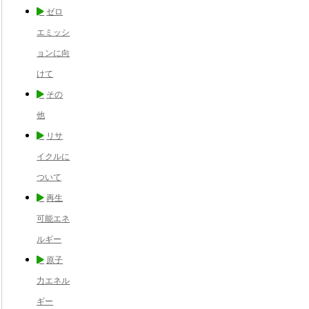
ゼロ
エミッシ
ョンに向
けて
その
他
リサ
イクルに
ついて
再生
可能エネ
ルギー
原子
力エネル
ギー