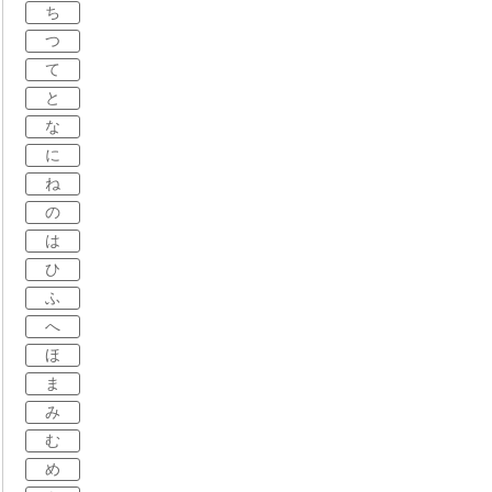
ち
つ
て
と
な
に
ね
の
は
ひ
ふ
へ
ほ
ま
み
む
め