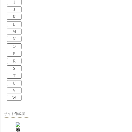
I
J
K
L
M
N
O
P
R
S
T
U
V
W
サイト作成者