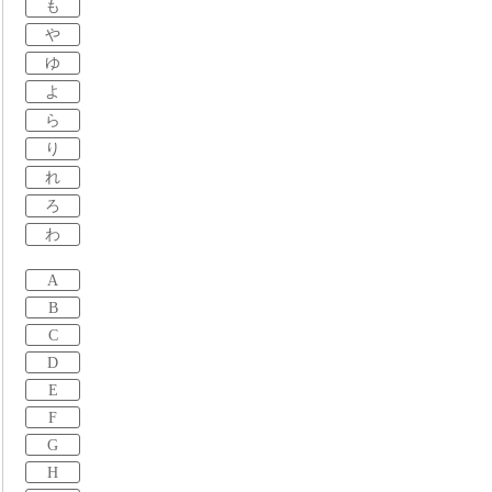
も
や
ゆ
よ
ら
り
れ
ろ
わ
A
B
C
D
E
F
G
H