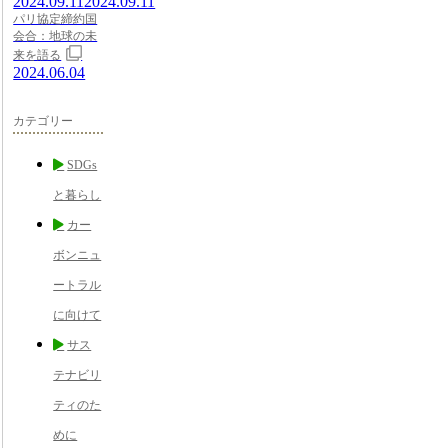
2024.09.11
2024.09.11
パリ協定締約国
会合：地球の未
来を語る
2024.06.04
カテゴリー
SDGs
と暮らし
カー
ボンニュ
ートラル
に向けて
サス
テナビリ
ティのた
めに