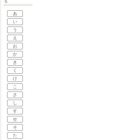
る
あ
い
う
え
お
か
き
く
け
こ
さ
し
す
せ
そ
た