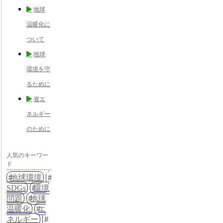
地球
温暖化に
ついて
地球
環境を守
るために
省エ
ネルギー
のために
人気のキーワー
ド
地球環境
SDGs
環境
問題
地球
温暖化
エ
ネルギー