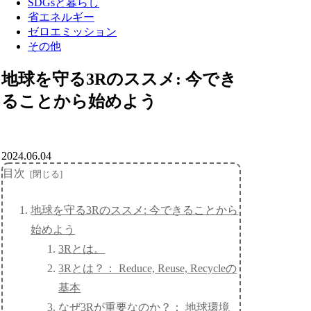
SDGsと暮らし
省エネルギー
ゼロエミッション
その他
地球を守る3Rのススメ: 今でき
ることから始めよう
2024.06.04
目次
地球を守る3Rのススメ: 今できることから
始めよう
3Rとは。
3Rとは？： Reduce, Reuse, Recycleの
基本
なぜ3Rが重要なのか？： 地球環境