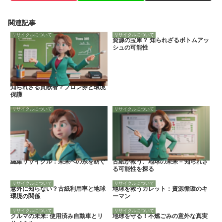
関連記事
リサイクルについて
リサイクルについて
資源の宝庫？ 知られざるボトムアッ
シュの可能性
知られざる貢献者？フロン券と環境
保護
リサイクルについて
リサイクルについて
繊維リサイクル：未来への糸を紡ぐ
古紙が救う、地球の未来 – 知られざ
る可能性を探る
リサイクルについて
リサイクルについて
意外に知らない？古紙利用率と地球
地球を救うカレット：資源循環のキ
環境の関係
ーマン
リサイクルについて
リサイクルについて
クルマの未来: 使用済み自動車とリ
地球を守る！不燃ごみの意外な真実