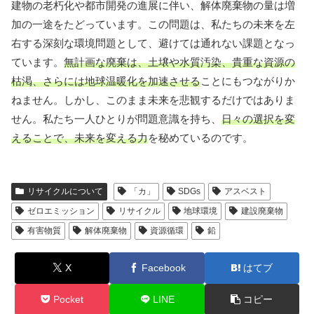
建物の老朽化や都市開発の進展に伴い、解体廃棄物の量は増
加の一途をたどっています。この問題は、私たちの未来を左
右する深刻な環境問題として、避けては通れない課題となっ
ています。
無計画な廃棄は、土壌や水質汚染、貴重な資源の
枯渇、さらには地球温暖化を加速させる
ことにもつながりか
ねません。しかし、このまま未来を悲観するだけではありま
せん。私たち一人ひとりが問題意識を持ち、
日々の選択を変
えることで、未来を変える力
を秘めているのです。
リサイクルについて
「カ」
SDGs
アスベスト
ゼロエミッション
リサイクル
地球環境
建設廃棄物
有害物質
解体廃棄物
資源循環
鉛
X
Facebook
はてブ
Pocket
LINE
コピー