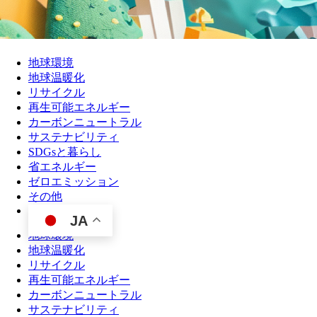
地球環境
地球温暖化
リサイクル
再生可能エネルギー
カーボンニュートラル
サステナビリティ
SDGsと暮らし
省エネルギー
ゼロエミッション
その他
JA
地球環境
地球温暖化
リサイクル
再生可能エネルギー
カーボンニュートラル
サステナビリティ