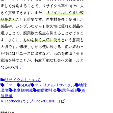
正しく分別することで、リサイクル率の向上に大
きく貢献できます。また、
リサイクルしやすい製
品を選ぶ
ことも重要です。再生材を多く使用した
製品や、シンプルながらも耐久性に優れた製品を
選ぶことで、廃棄物の発生を抑えることができま
す。さらに、
ものを長く大切に使う
という意識も
大切です。修理しながら使い続ける、使い終わっ
た後にはリユースに出すなど、ものを循環させる
意識を持つことが、持続可能な社会への第一歩と
なるのです。
リサイクルについて
「マ」
SDGs
マテリアルリサイクル
地球
環境
廃棄物削減
循環型社会
環境保護
資
源循環
X
Facebook
はてブ
Pocket
LINE
コピー