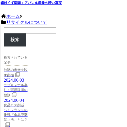
繊維くず問題：アパレル産業の暗い真実
ホーム
リサイクルについて
検索
検索されている
記事
地球の未来を映
す南極
2024.06.03
ラブキャナル事
件：環境破壊の
教訓
2024.06.04
食品ロス削減
へ！フランスの
挑戦『食品廃棄
禁止法』とは？