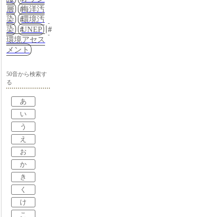
層
海洋汚
染
環境汚
染
UNEP
環境アセス
メント
50音から検索す
る
あ
い
う
え
お
か
き
く
け
こ