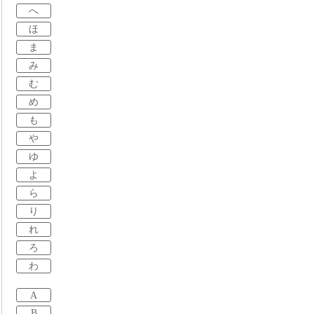
へ
ほ
ま
み
む
め
も
や
ゆ
よ
ら
り
れ
ろ
わ
A
B