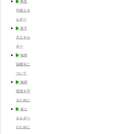
再生
可能エネ
ルギー
原子
力エネル
ギー
地球
温暖化に
ついて
地球
環境を守
るために
省エ
ネルギー
のために