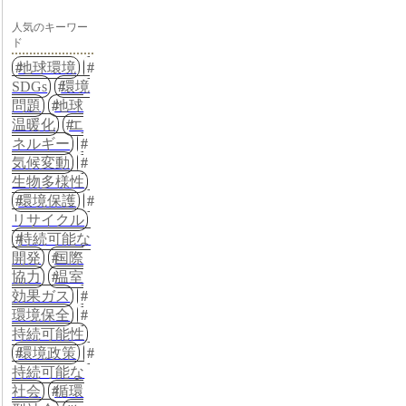
人気のキーワー
ド
地球環境
SDGs
環境
問題
地球
温暖化
エ
ネルギー
気候変動
生物多様性
環境保護
リサイクル
持続可能な
開発
国際
協力
温室
効果ガス
環境保全
持続可能性
環境政策
持続可能な
社会
循環