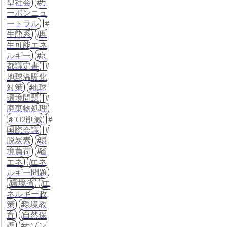
型社会
カ
ーボンニュ
ートラル
生態系
再
生可能エネ
ルギー
京
都議定書
地球温暖化
対策
地球
環境問題
廃棄物処理
CO2削減
国際会議
脱炭素
環
境負荷
省
エネ
エネ
ルギー問題
環境省
エ
ネルギー政
策
環境教
育
自然保
護
オゾン