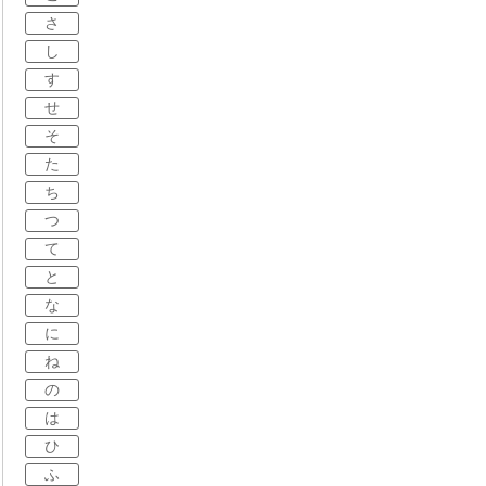
さ
し
す
せ
そ
た
ち
つ
て
と
な
に
ね
の
は
ひ
ふ