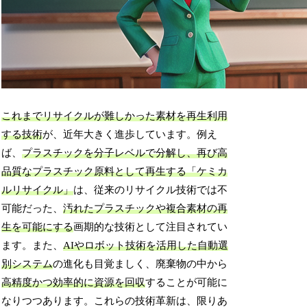
これまでリサイクルが難しかった素材を再生利用
する技術
が、近年大きく進歩しています。例え
ば、
プラスチックを分子レベルで分解し、再び高
品質なプラスチック原料として再生する「ケミカ
ルリサイクル」
は、従来のリサイクル技術では不
可能だった、
汚れたプラスチックや複合素材の再
生を可能にする
画期的な技術として注目されてい
ます。また、
AIやロボット技術を活用した自動選
別システム
の進化も目覚ましく、廃棄物の中から
高精度かつ効率的に資源を回収
することが可能に
なりつつあります。これらの技術革新は、限りあ