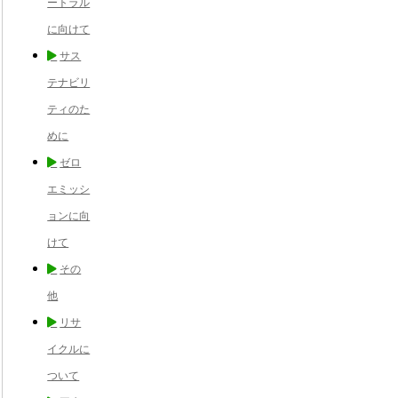
ートラル
に向けて
サス
テナビリ
ティのた
めに
ゼロ
エミッシ
ョンに向
けて
その
他
リサ
イクルに
ついて