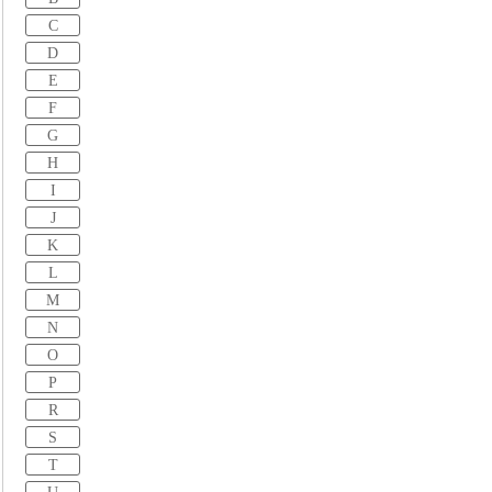
C
D
E
F
G
H
I
J
K
L
M
N
O
P
R
S
T