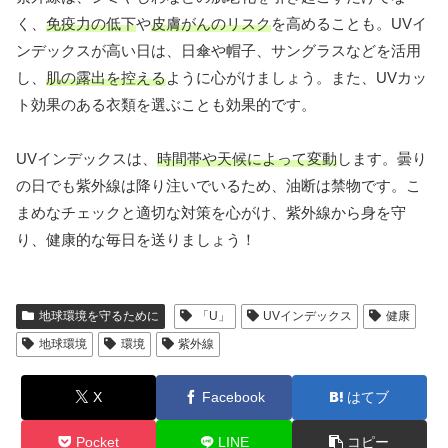
く、
免疫力の低下
や
皮膚がんのリスク
を高めることも。UVイ
ンデックスが高い日は、日傘や帽子、サングラスなどを活用
し、
肌の露出を控える
ように心がけましょう。また、UVカッ
ト効果のある衣類を選ぶことも効果的です。
UVインデックスは、
時間帯や天候によって変動
します。曇り
の日でも紫外線は降り注いでいるため、油断は禁物です。こ
まめなチェックと適切な対策を心がけ、紫外線から身を守
り、健康的な毎日を送りましょう！
地球環境を守るために
「U」
UVインデックス
健康
地球環境
環境
紫外線
X
Facebook
はてブ
Pocket
LINE
コピー