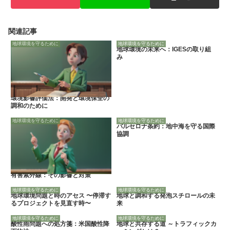
関連記事
地球環境を守るために
地球環境を守るために
地球環境の未来へ：IGESの取り組
み
環境影響評価法：開発と環境保全の
調和のために
地球環境を守るために
地球環境を守るために
バルセロナ条約：地中海を守る国際
協調
有害紫外線：その影響と対策
地球環境を守るために
地球環境を守るために
地球環境問題と時のアセス 〜停滞す
地球と調和する発泡スチロールの未
るプロジェクトを見直す時〜
来
地球環境を守るために
地球環境を守るために
酸性雨問題への処方箋：米国酸性降
地球と共存する道 ～トラフィックカ