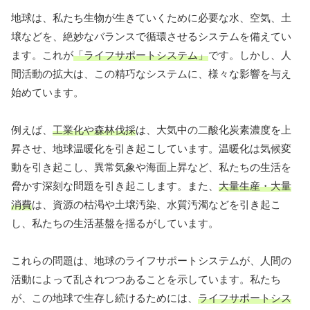
地球は、私たち生物が生きていくために必要な水、空気、土
壌などを、絶妙なバランスで循環させるシステムを備えてい
ます。これが
「ライフサポートシステム」
です。しかし、人
間活動の拡大は、この精巧なシステムに、様々な影響を与え
始めています。
例えば、
工業化や森林伐採
は、大気中の二酸化炭素濃度を上
昇させ、地球温暖化を引き起こしています。温暖化は気候変
動を引き起こし、異常気象や海面上昇など、私たちの生活を
脅かす深刻な問題を引き起こします。また、
大量生産・大量
消費
は、資源の枯渇や土壌汚染、水質汚濁などを引き起こ
し、私たちの生活基盤を揺るがしています。
これらの問題は、地球のライフサポートシステムが、人間の
活動によって乱されつつあることを示しています。私たち
が、この地球で生存し続けるためには、
ライフサポートシス