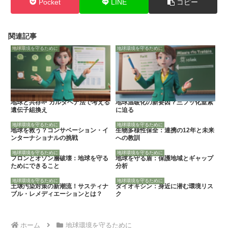
Pocket
LINE
コピー
関連記事
地球環境を守るために
地球環境を守るために
地球と共存🌱 カルタヘナ法で考える
地球温暖化の新要因？三フッ化窒素
遺伝子組換え
に迫る
地球環境を守るために
地球環境を守るために
地球を救う？コンサベーション・イ
生物多様性保全：連携の12年と未来
ンターナショナルの挑戦
への教訓
地球環境を守るために
地球環境を守るために
フロンとオゾン層破壊：地球を守る
地球を守る盾：保護地域とギャップ
ためにできること
分析
地球環境を守るために
地球環境を守るために
土壌汚染対策の新潮流！サスティナ
ダイオキシン：身近に潜む環境リス
ブル・レメディエーションとは？
ク
ホーム
地球環境を守るために