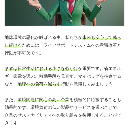
地球環境の悪化が叫ばれる中、私たちが
未来も安心して暮ら
し続ける
ためには、ライフサポートシステムへの意識改革と
行動が不可欠です。
まずは日常生活における小さな心がけ
が重要です。省エネル
ギー家電を選ぶ、移動手段を見直す、マイバッグを持参する
など、
地球への負荷を減らす
行動を意識してみましょう。
また、
環境問題に関心の高い企業
を積極的に応援することも
効果的です。環境負荷の低い製品やサービスを選ぶことで、
企業のサステナビリティへの取り組みを後押しすることがで
きます。