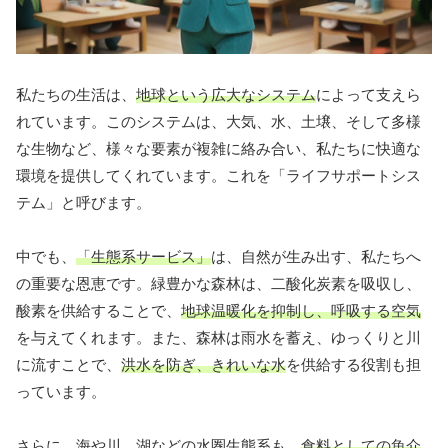
私たちの生活は、
地球という広大なシステム
によって支えら
れています。このシステムは、大気、水、土壌、そして多様
な生物など、様々な要素が複雑に絡み合い、私たちに快適な
環境を提供してくれています。これを「ライフサポートシス
テム」と呼びます。
中でも、
「生態系サービス」
は、自然が生み出す、私たちへ
の重要な恩恵です。緑豊かな森林は、二酸化炭素を吸収し、
酸素を供給することで、
地球温暖化を抑制し、呼吸する空気
を与えてくれます。また、森林は雨水を蓄え、ゆっくりと川
に流すことで、
洪水を防ぎ、きれいな水
を供給する役割も担
っています。
さらに、海や川、湖などの水圏生態系も、
食料としての魚介