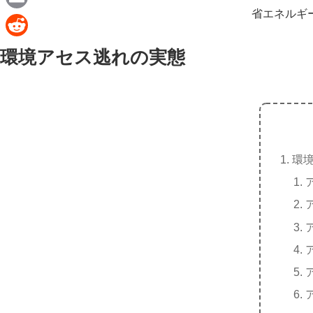
e
a
省エネルギ
E
c
m
R
環境アセス逃れの実態
e
a
e
b
i
d
o
l
d
o
i
k
t
環