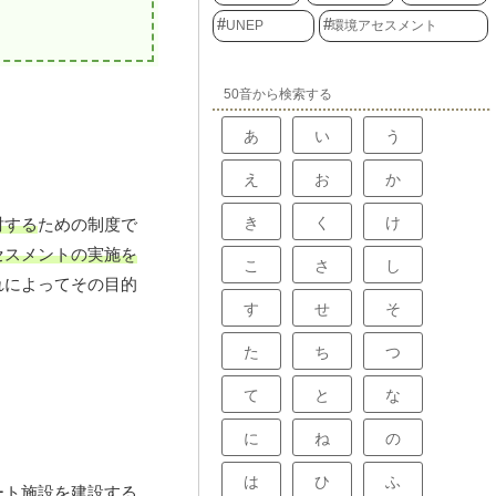
UNEP
環境アセスメント
50音から検索する
あ
い
う
え
お
か
き
く
け
討する
ための制度で
セスメントの実施を
こ
さ
し
れによってその目的
す
せ
そ
た
ち
つ
て
と
な
に
ね
の
は
ひ
ふ
ート施設を建設する