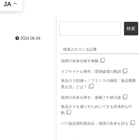
JA
検索
2024.06.04
検索されている記事
地球の未来を映す南極
ラブキャナル事件：環境破壊の教訓
食品ロス削減へ！フランスの挑戦『食品廃棄
禁止法』とは？
地球の未来を映す、南極ブナ林の謎
食品ロスを減らすためにできる具体的な行
動
パリ協定締約国会合：地球の未来を語る