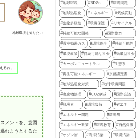
地球環境
SDGs
環境問題
地球温暖化
エネルギー
気候変動
生物多様性
環境保護
リサイクル
地球環境を知りたい
持続可能な開発
国際協力
温室効果ガス
環境保全
持続可能性
環境政策
持続可能な社会
循環型社会
カーボンニュートラル
生態系
えるね。
再生可能エネルギー
京都議定書
地球温暖化対策
地球環境問題
廃棄物処理
CO2削減
国際会議
脱炭素
環境負荷
省エネ
エネルギー問題
環境省
セスメントを、意図
エネルギー政策
環境教育
自然保護
を逃れようとするた
オゾン層
海洋汚染
環境汚染