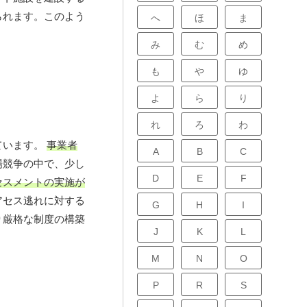
られます。このよう
へ
ほ
ま
み
む
め
も
や
ゆ
よ
ら
り
れ
ろ
わ
ています。
事業者
A
B
C
場競争の中で、少し
D
E
F
セスメントの実施が
アセス逃れに対する
G
H
I
り厳格な制度の構築
J
K
L
M
N
O
P
R
S