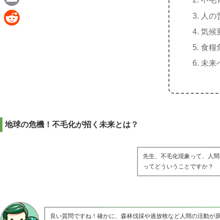
e
a
E
人の
c
m
気候
R
e
a
食糧
e
b
i
未来
d
o
l
d
o
i
k
t
地球の危機！不毛化が招く未来とは？
先生、不毛化現象って、人間
ってどういうことですか？
良い質問ですね！確かに、森林伐採や過放牧など人間の活動が