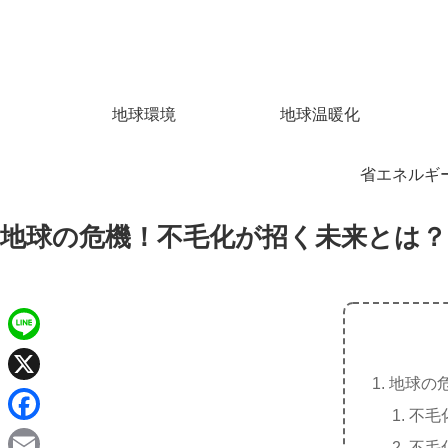
地球環境
地球温暖化
省エネルギ
地球の危機！不毛化が招く未来とは？
L
地球の
i
X
不毛
n
F
不毛