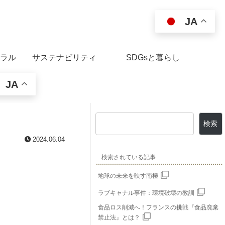
JA
ラル
サステナビリティ
SDGsと暮らし
JA
検索
2024.06.04
検索されている記事
地球の未来を映す南極
ラブキャナル事件：環境破壊の教訓
食品ロス削減へ！フランスの挑戦『食品廃棄
禁止法』とは？