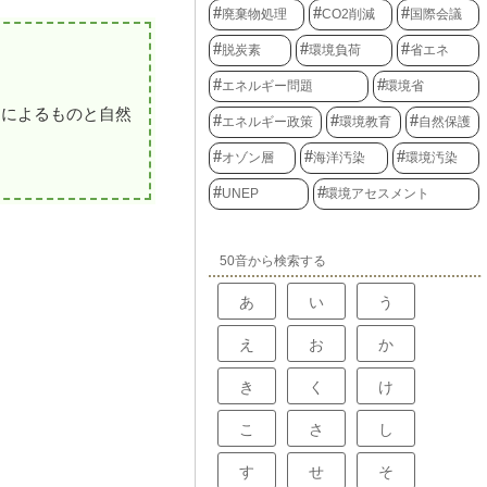
廃棄物処理
CO2削減
国際会議
脱炭素
環境負荷
省エネ
エネルギー問題
環境省
動によるものと自然
エネルギー政策
環境教育
自然保護
オゾン層
海洋汚染
環境汚染
UNEP
環境アセスメント
50音から検索する
あ
い
う
え
お
か
き
く
け
こ
さ
し
す
せ
そ