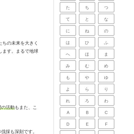
た
ち
つ
て
と
な
に
ね
の
は
ひ
ふ
たちの未来を大きく
します。まるで地球
へ
ほ
ま
み
む
め
も
や
ゆ
よ
ら
り
れ
ろ
わ
間の活動
もまた、こ
A
B
C
D
E
F
林伐採も深刻です。