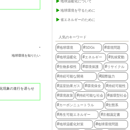
地球温暖化について
地球環境を守るために
省エネルギーのために
人気のキーワード
地球環境
SDGs
環境問題
地球環境を知りたい
地球温暖化
エネルギー
気候変動
生物多様性
環境保護
リサイクル
持続可能な開発
国際協力
温室効果ガス
環境保全
持続可能性
化現象の進行を遅らせ
環境政策
持続可能な社会
循環型社会
カーボンニュートラル
生態系
再生可能エネルギー
京都議定書
地球温暖化対策
地球環境問題