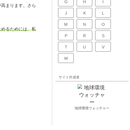
G
H
I
が高まります。さら
J
K
L
M
N
O
止めるためには、私
P
R
S
T
U
V
W
サイト作成者
地球環境ウォッチャー