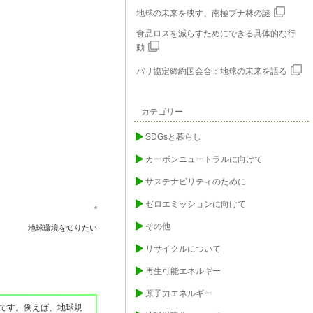
地球の未来を映す、南極ブナ林の謎
食品ロスを減らすためにできる具体的な行
動
パリ協定締約国会合：地球の未来を語る
カテゴリー
SDGsと暮らし
カーボンニュートラルに向けて
サステナビリティのために
ゼロエミッションに向けて
その他
地球環境を知りたい
リサイクルについて
再生可能エネルギー
原子力エネルギー
です。例えば、地球規