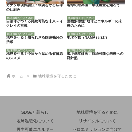
カナダ環境保護法：環境を守る法律
地球の限界値：環境容量を知ろう
の仕組み
地球環境を守るために
地球環境を守るために
自治体がつくる持続可能な未来 – イ
生物多様性: 地球とエネルギーの未
クレイの挑戦
来のために
地球環境を守るために
地球環境を守るために
地球を守る！知られざる国連機関の
地球を救うNAMAsとは？
活躍
地球環境を守るために
地球環境を守るために
地球を守る！今日から始める省資源
環境基本計画：持続可能な未来への
のススメ
羅針盤
ホーム
地球環境を守るために
SDGsと暮らし
地球環境を守るために
地球温暖化について
リサイクルについて
再生可能エネルギー
ゼロエミッションに向けて