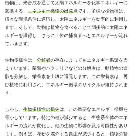
植物は、光合成を通じて太陽エネルギーを化学エネルギーに
変換する、
エネルギー循環の出発点
です。多様な植物種は、
様々な環境条件に適応し、太陽エネルギーを効率的に利用し
ます。そして、動物は植物を食べることで間接的に太陽エネ
ルギーを獲得し、さらに上位の捕食者へとエネルギーが流れ
ていきます。
生物多様性は、
分解者
の存在によってもエネルギー循環を支
えています。菌類やバクテリアなどの分解者は、動植物の遺
骸を分解し、栄養素を土壌に還元します。この栄養素は、再
び植物に利用され、エネルギー循環のサイクルが維持されま
す。
しかし、
生物多様性の損失
は、この重要なエネルギー循環を
脅かしています。特定の種が減少すると、生態系全体のエネ
ルギーの流れが変化し、他の生物に影響が及ぶ可能性があり
ます。例えば、花粉を媒介する昆虫が減少すると、植物の繁