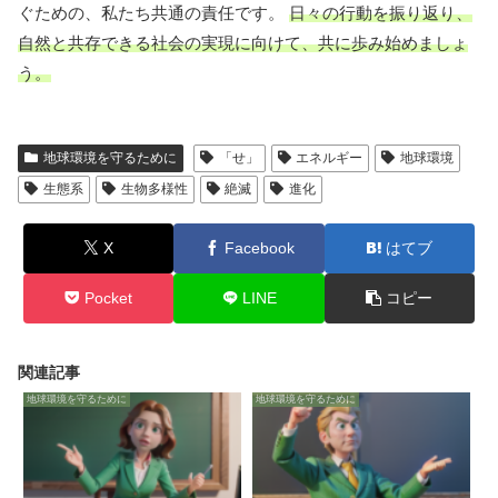
ぐための、私たち共通の責任です。
日々の行動を振り返り、
自然と共存できる社会の実現に向けて、共に歩み始めましょ
う。
地球環境を守るために
「せ」
エネルギー
地球環境
生態系
生物多様性
絶滅
進化
X
Facebook
はてブ
Pocket
LINE
コピー
関連記事
地球環境を守るために
地球環境を守るために