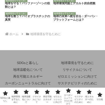
地球環境を守るために
地球環境を守るために
地球を守る！バッファーゾーンの役
地球環境問題とデカルト的自然観
割とは？
地球環境を守るために
地球環境を守るために
地球を救う？バイオプラスチックの
地球の未来へ舵を切る：ダーバン・
真実
プラットフォームとは？
ホーム
地球環境を守るために
SDGsと暮らし
地球環境を守るために
地球温暖化について
リサイクルについて
再生可能エネルギー
ゼロエミッションに向けて
カーボンニュートラルに向けて
サステナビリティのために
省エネルギーのために
その他
カーボン
地球環境
地球温暖
リサイク
再生可能
ゼロエミ
サステナ
省エネル
© 2024 未来地球環境ナビ.
SDGsと暮
ニュート
を守るた
化につい
ルについ
エネルギ
ッション
ビリティ
ギーのた
その他
らし
ラルに向
めに
て
て
ー
に向けて
のために
めに
けて