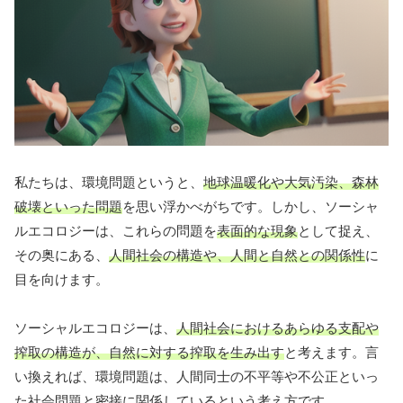
私たちは、環境問題というと、
地球温暖化や大気汚染、森林
破壊といった問題
を思い浮かべがちです。しかし、ソーシャ
ルエコロジーは、これらの問題を
表面的な現象
として捉え、
その奥にある、
人間社会の構造や、人間と自然との関係性
に
目を向けます。
ソーシャルエコロジーは、
人間社会におけるあらゆる支配や
搾取の構造が、自然に対する搾取を生み出す
と考えます。言
い換えれば、環境問題は、人間同士の不平等や不公正といっ
た社会問題と密接に関係しているという考え方です。