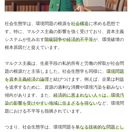
社会生態学は、環境問題の根源を
社会構造
に求める思想で
す。特に、マルクス主義の影響を強く受けており、資本主義
システムが生み出す
階級闘争や経済的不平等
が、環境破壊の
根本原因だと捉えています。
マルクス主義は、生産手段の私的所有と労働の搾取が社会問
題の根源だと主張しました。社会生態学も同様に、
環境問題
を資本主義経済の論理
と結びつけます。例えば、企業は利益
を追求するために、資源の過剰な消費や環境汚染を顧みない
傾向があります。また、
経済的に恵まれない人々は、環境汚
染の影響を受けやすい地域に住まざるを得ない
など、環境問
題における不平等も指摘されています。
つまり、社会生態学は、環境問題を
単なる技術的な問題とし