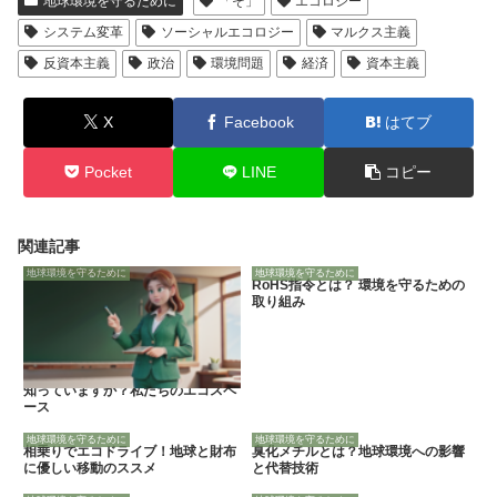
地球環境を守るために
「そ」
エコロジー
システム変革
ソーシャルエコロジー
マルクス主義
反資本主義
政治
環境問題
経済
資本主義
X
Facebook
はてブ
Pocket
LINE
コピー
関連記事
地球環境を守るために
地球環境を守るために
RoHS指令とは？ 環境を守るための
取り組み
知っていますか？私たちのエコスペ
ース
地球環境を守るために
地球環境を守るために
相乗りでエコドライブ！地球と財布
臭化メチルとは？地球環境への影響
に優しい移動のススメ
と代替技術