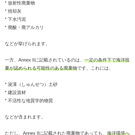
* 放射性廃棄物
* 焼却灰
* 下水汚泥
* 廃酸・廃アルカリ
などが挙げられます。
一方、Annex IIに記載されているのは、
一定の条件下で海洋投
棄が認められる可能性のある廃棄物
です。これには、
* 浚渫（しゅんせつ）土砂
* 建設資材
* 不活性な地質学的物質
などが含まれます。
ただし、Annex IIに記載された廃棄物であっても、
海洋環境へ