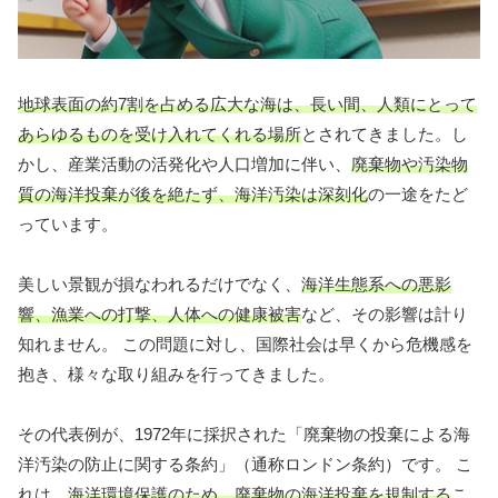
地球表面の約7割を占める広大な海は、長い間、人類にとって
あらゆるものを受け入れてくれる場所
とされてきました。し
かし、産業活動の活発化や人口増加に伴い、
廃棄物や汚染物
質の海洋投棄が後を絶たず、海洋汚染は深刻化
の一途をたど
っています。
美しい景観が損なわれるだけでなく、
海洋生態系への悪影
響、漁業への打撃、人体への健康被害
など、その影響は計り
知れません。 この問題に対し、国際社会は早くから危機感を
抱き、様々な取り組みを行ってきました。
その代表例が、1972年に採択された「廃棄物の投棄による海
洋汚染の防止に関する条約」（通称ロンドン条約）です。 こ
れは、
海洋環境保護のため、廃棄物の海洋投棄を規制する
こ