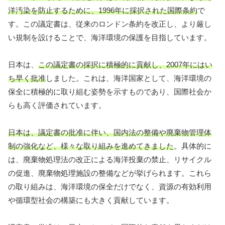
洋汚染を防止するために、1996年に採択された国際条約
で
す。この議定書は、従来のロンドン条約を改正し、より厳し
い規制を設けることで、海洋環境の保護を目指しています。
日本は、
この議定書の採択に積極的に貢献し、2007年にはい
ち早く批准
しました。これは、海洋国家として、海洋環境の
保全に積極的に取り組む姿勢を示すものであり、国際社会か
らも高く評価されています。
日本は、議定書の批准に伴い、国内法の整備や廃棄物管理体
制の強化など、様々な取り組みを進めてきました
。具体的に
は、廃棄物処理法の改正による海洋投棄の禁止、リサイクル
の促進、廃棄物処理施設の整備などが挙げられます。これら
の取り組みは、海洋環境の保全だけでなく、資源の有効利用
や循環型社会の構築にも大きく貢献しています。