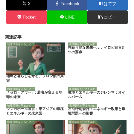
X
Facebook
はてブ
Pocket
LINE
コピー
関連記事
地球環境を守るために
地球環境を守るために
持続可能な未来へ：ナイロビ宣言3
つの要点
地球と暮らしを守る、フロン類の真
実
地球環境を守るために
地球環境を守るために
「ゼロ・アワー」: 若者が変える地
環境とエネルギーのジレンマ：オイ
球の未来
ルパーム
地球環境を守るために
地球環境を守るために
シンガポール宣言：東アジアの環境
石油特別会計：エネルギー政策と環
とエネルギーの未来図
境問題への影響
地球環境を守るために
地球環境を守るために