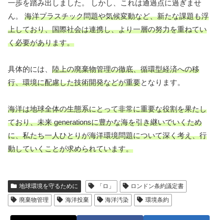
一歩を踏み出しました。 しかし、これは通過点に過ぎませ
ん。
海洋プラスチック問題や気候変動など、新たな課題も浮
上しており、国際社会は連携し、より一層の努力を重ねてい
く必要があります。
具体的には、
陸上の廃棄物管理の徹底、循環型経済への移
行、環境に配慮した技術開発などが重要
となります。
海洋は地球全体の生態系にとって非常に重要な役割を果たし
ており、未来 generationsに豊かな海を引き継いでいくため
に、私たち一人ひとりが海洋環境問題について深く考え、行
動していくことが求められています。
地球環境を守るために
「ロ」
ロンドン条約議定書
廃棄物管理
海洋投棄
海洋汚染
環境条約