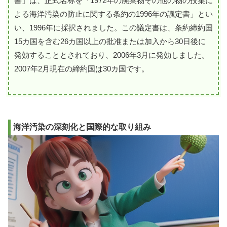
書」は、正式名称を「1972年の廃棄物その他の物の投棄に
よる海洋汚染の防止に関する条約の1996年の議定書」とい
い、1996年に採択されました。この議定書は、条約締約国
15カ国を含む26カ国以上の批准または加入から30日後に
発効することとされており、2006年3月に発効しました。
2007年2月現在の締約国は30カ国です。
海洋汚染の深刻化と国際的な取り組み