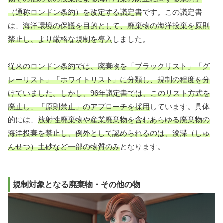
（通称ロンドン条約）を改定する議定書
です。この議定書
は、
海洋環境の保護を目的として、廃棄物の海洋投棄を原則
禁止し、より厳格な規制を導入
しました。
従来のロンドン条約では、廃棄物を「ブラックリスト」「グ
レーリスト」「ホワイトリスト」に分類し、規制の程度を分
けていました。しかし、96年議定書では、このリスト方式を
廃止し、「原則禁止」のアプローチを採用
しています。具体
的には、
放射性廃棄物や産業廃棄物を含むあらゆる廃棄物の
海洋投棄を禁止し、例外として認められるのは、浚渫（しゅ
んせつ）土砂など一部の物質のみ
となります。
規制対象となる廃棄物・その他の物