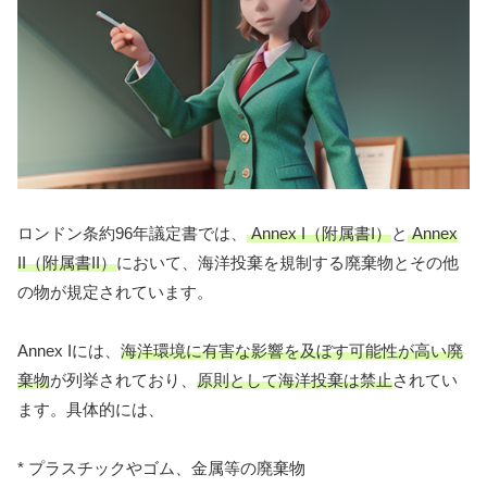
ロンドン条約96年議定書では、
Annex I（附属書I）
と
Annex
II（附属書II）
において、海洋投棄を規制する廃棄物とその他
の物が規定されています。
Annex Iには、
海洋環境に有害な影響を及ぼす可能性が高い廃
棄物
が列挙されており、
原則として海洋投棄は禁止
されてい
ます。具体的には、
* プラスチックやゴム、金属等の廃棄物