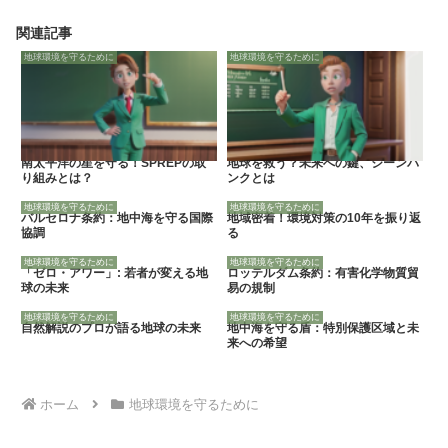
関連記事
地球環境を守るために
地球環境を守るために
南太平洋の星を守る！SPREPの取
地球を救う？未来への鍵、ジーンバ
り組みとは？
ンクとは
地球環境を守るために
地球環境を守るために
バルセロナ条約：地中海を守る国際
地域密着！環境対策の10年を振り返
協調
る
地球環境を守るために
地球環境を守るために
「ゼロ・アワー」: 若者が変える地
ロッテルダム条約：有害化学物質貿
球の未来
易の規制
地球環境を守るために
地球環境を守るために
自然解説のプロが語る地球の未来
地中海を守る盾：特別保護区域と未
来への希望
ホーム
地球環境を守るために