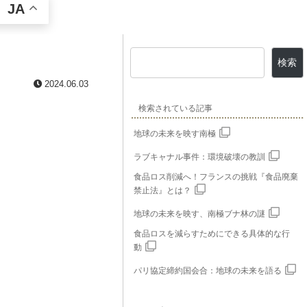
JA
検索
2024.06.03
検索されている記事
地球の未来を映す南極
ラブキャナル事件：環境破壊の教訓
食品ロス削減へ！フランスの挑戦『食品廃棄
禁止法』とは？
地球の未来を映す、南極ブナ林の謎
食品ロスを減らすためにできる具体的な行
動
パリ協定締約国会合：地球の未来を語る