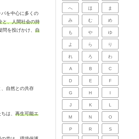
へ
ほ
ま
ッパを中心に多くの
み
む
め
全と、人間社会の持
疑問を投げかけ、
自
も
や
ゆ
よ
ら
り
れ
ろ
わ
A
B
C
D
E
F
と、自然との共存
G
H
I
J
K
L
たちは、
再生可能エ
M
N
O
P
R
S
緑の党は、環境保護