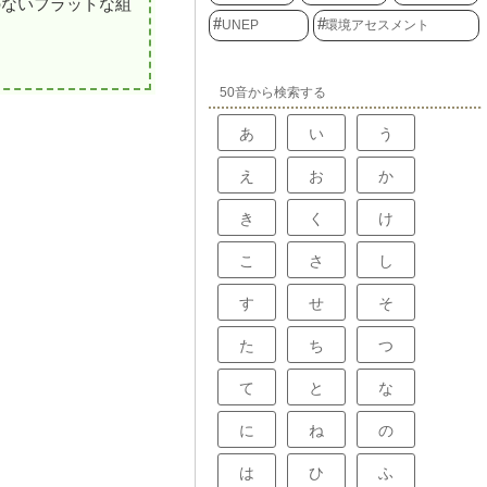
のないフラットな組
UNEP
環境アセスメント
50音から検索する
あ
い
う
え
お
か
き
く
け
こ
さ
し
す
せ
そ
た
ち
つ
て
と
な
に
ね
の
は
ひ
ふ