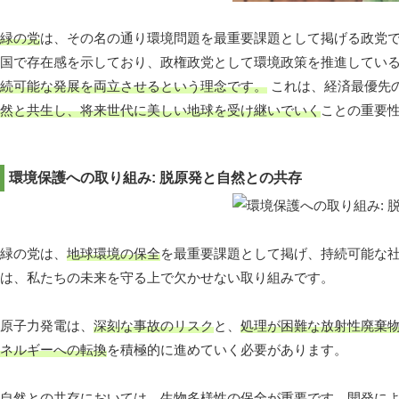
緑の党
は、その名の通り環境問題を最重要課題として掲げる政党
国で存在感を示しており、政権政党として環境政策を推進してい
続可能な発展を両立させるという理念です。
これは、経済最優先
然と共生し、将来世代に美しい地球を受け継いでいく
ことの重要
環境保護への取り組み: 脱原発と自然との共存
緑の党は、
地球環境の保全
を最重要課題として掲げ、持続可能な
は、私たちの未来を守る上で欠かせない取り組みです。
原子力発電は、
深刻な事故のリスク
と、
処理が困難な放射性廃棄
ネルギーへの転換
を積極的に進めていく必要があります。
自然との共存においては、
生物多様性の保全
が重要です。開発に