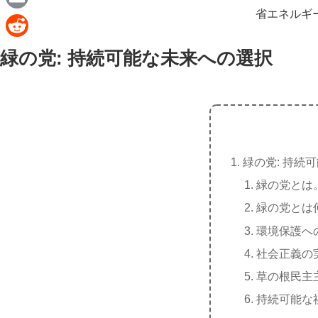
e
a
省エネルギ
E
c
m
R
緑の党: 持続可能な未来への選択
e
a
e
b
i
d
o
l
d
o
i
k
t
緑の党: 持続
緑の党とは
緑の党とは
環境保護へ
社会正義の
草の根民主
持続可能な