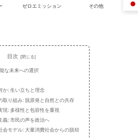
ー
ゼロエミッション
その他
目次
可能な未来への選択
。
何か: 生い立ちと理念
の取り組み: 脱原発と自然との共存
実現: 多様性と包容性を重視
主義: 市民の声を政治へ
社会モデル: 大量消費社会からの脱却