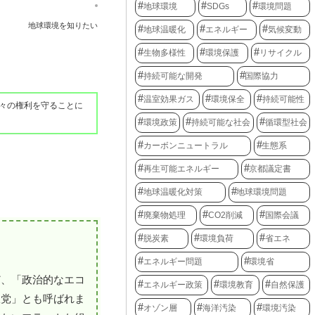
地球環境
SDGs
環境問題
地球環境を知りたい
地球温暖化
エネルギー
気候変動
生物多様性
環境保護
リサイクル
持続可能な開発
国際協力
温室効果ガス
環境保全
持続可能性
々の権利を守ることに
環境政策
持続可能な社会
循環型社会
カーボンニュートラル
生態系
再生可能エネルギー
京都議定書
地球温暖化対策
地球環境問題
廃棄物処理
CO2削減
国際会議
脱炭素
環境負荷
省エネ
エネルギー問題
環境省
ど、「政治的なエコ
エネルギー政策
環境教育
自然保護
政党」とも呼ばれま
オゾン層
海洋汚染
環境汚染