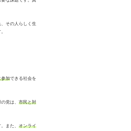
れ、その人らしく生
す。
に参加
できる社会を
緑の党は、
市民と対
す。また、
オンライ