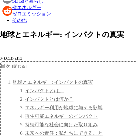
SDGsと暮らし
省エネルギー
Email
ゼロエミッション
その他
Reddit
地球とエネルギー: インパクトの真実
2024.06.04
目次
地球とエネルギー: インパクトの真実
インパクトとは。
インパクトとは何か？
エネルギー利用が地球に与える影響
再生可能エネルギーのインパクト
持続可能な社会に向けた取り組み
未来への責任：私たちにできること