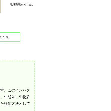
地球環境を知りたい
んだね。
ます。このインパク
康、生態系、生物多
れた評価方法として