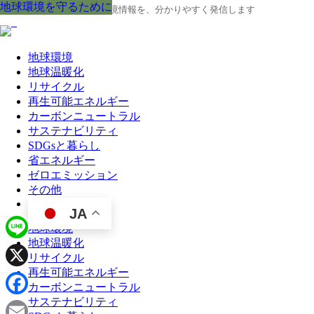
地球環境を守るために
地球環境を守るために
地球環境を守るために
地球環境を守るために
地球環境を守るために
地球環境を守るために
地球環境を守るために
地球環境を守るために
地球環境を守るために
地球の今と未来に役立つ環境情報を、分かりやすく発信します
地球環境
地球温暖化
リサイクル
再生可能エネルギー
カーボンニュートラル
サステナビリティ
SDGsと暮らし
省エネルギー
ゼロエミッション
その他
JA
地球環境
地球温暖化
Line
リサイクル
再生可能エネルギー
X
カーボンニュートラル
サステナビリティ
Facebook