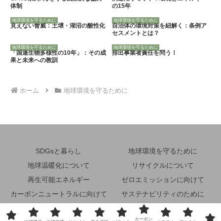
体制
の15年
地球環境を守るために
地球環境を守るために
見えない脅威：土壌・湖沼の酸性化
自治体の環境対策を紐解く：条例ア
セスメントとは？
地球環境を守るために
地球環境を守るために
「国連生物多様性の10年」：その成
排出事業者責任を問う！
果と未来への教訓
ホーム
地球環境を守るために
SDGsと暮らし
地球環境を守るために
地球温暖化について
リサイクルについて
再生可能エネルギー
ゼロエミッションに向けて
カーボンニュートラルに向けて
サステナビリティのために
省エネルギーのために
その他
カーボン