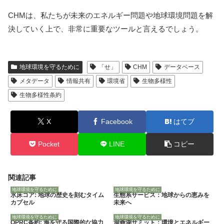
CHMは、私たちが未来のエネルギー問題や地球環境問題を解
決していく上で、非常に重要なツールと言えるでしょう。
地球環境を守るために
「せ」
CHM
データベース
メタデータ
情報共有
環境省
生物多様性
生物多様性条約
X
Facebook
はてブ
Pocket
LINE
コピー
関連記事
地球環境を守るために
地球環境を守るために
氷床コア: 地球の歴史を刻むタイム
生態系サービス：地球からの恵みを
カプセル
未来へ
地球環境を守るために
地球環境を守るために
OPRC条約: 海を守る国際的な協力
洞爺湖サミット：環境とエネルギー