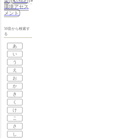
染
UNEP
環境アセス
メント
50音から検索す
る
あ
い
う
え
お
か
き
く
け
こ
さ
し