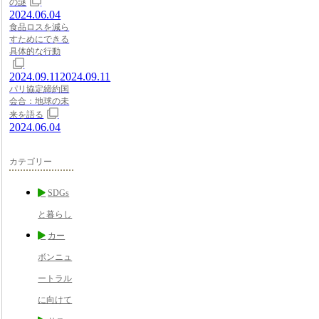
の謎
2024.06.04
食品ロスを減ら
すためにできる
具体的な行動
2024.09.11
2024.09.11
パリ協定締約国
会合：地球の未
来を語る
2024.06.04
カテゴリー
SDGs
と暮らし
カー
ボンニュ
ートラル
に向けて