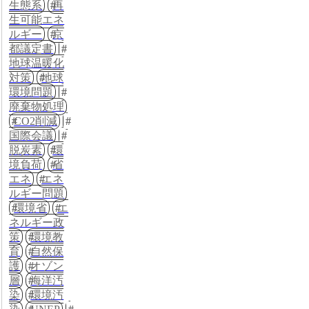
生態系
再
生可能エネ
ルギー
京
都議定書
地球温暖化
対策
地球
環境問題
廃棄物処理
CO2削減
国際会議
脱炭素
環
境負荷
省
エネ
エネ
ルギー問題
環境省
エ
ネルギー政
策
環境教
育
自然保
護
オゾン
層
海洋汚
染
環境汚