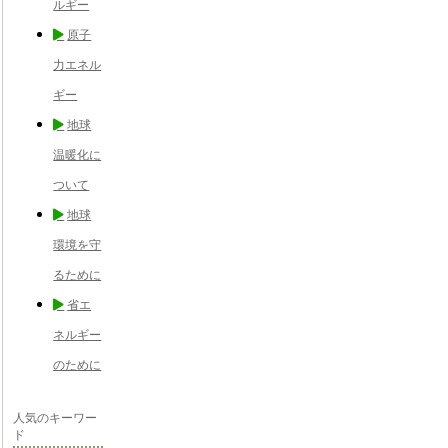
ルギー
原子
力エネル
ギー
地球
温暖化に
ついて
地球
環境を守
るために
省エ
ネルギー
のために
人気のキーワー
ド