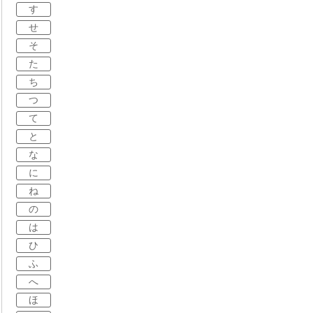
す
せ
そ
た
ち
つ
て
と
な
に
ね
の
は
ひ
ふ
へ
ほ