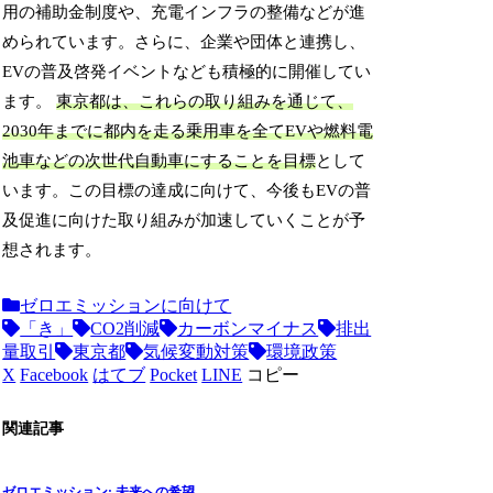
用の補助金制度や、充電インフラの整備などが進
められています。さらに、企業や団体と連携し、
EVの普及啓発イベントなども積極的に開催してい
ます。
東京都は、これらの取り組みを通じて、
2030年までに都内を走る乗用車を全てEVや燃料電
池車などの次世代自動車にすることを目標
として
います。この目標の達成に向けて、今後もEVの普
及促進に向けた取り組みが加速していくことが予
想されます。
ゼロエミッションに向けて
「き」
CO2削減
カーボンマイナス
排出
量取引
東京都
気候変動対策
環境政策
X
Facebook
はてブ
Pocket
LINE
コピー
関連記事
ゼロエミッション: 未来への希望