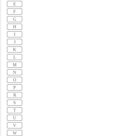
E
F
G
H
I
J
K
L
M
N
O
P
R
S
T
U
V
W