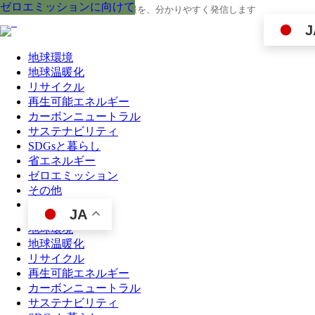
ゼロエミッションに向けて
ゼロエミッションに向けて
ゼロエミッションに向けて
ゼロエミッションに向けて
ゼロエミッションに向けて
ゼロエミッションに向けて
ゼロエミッションに向けて
ゼロエミッションに向けて
ゼロエミッションに向けて
地球の今と未来に役立つ環境情報を、分かりやすく発信します
J
地球環境
地球温暖化
リサイクル
再生可能エネルギー
カーボンニュートラル
サステナビリティ
SDGsと暮らし
省エネルギー
ゼロエミッション
その他
JA
地球環境
地球温暖化
リサイクル
再生可能エネルギー
カーボンニュートラル
サステナビリティ