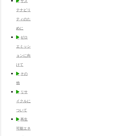
サス
テナビリ
ティのた
めに
ゼロ
エミッシ
ョンに向
けて
その
他
リサ
イクルに
ついて
再生
可能エネ