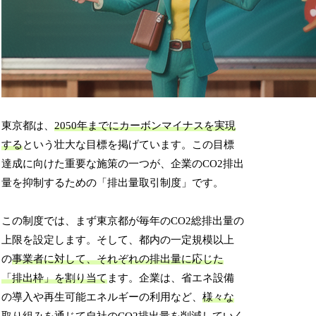
東京都は、
2050年までにカーボンマイナスを実現
する
という壮大な目標を掲げています。この目標
達成に向けた重要な施策の一つが、企業のCO2排出
量を抑制するための「排出量取引制度」です。
この制度では、まず東京都が毎年のCO2総排出量の
上限を設定します。そして、都内の一定規模以上
の
事業者に対して、それぞれの排出量に応じた
「排出枠」を割り当て
ます。企業は、省エネ設備
の導入や再生可能エネルギーの利用など、
様々な