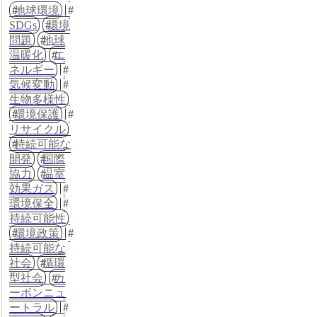
地球環境
SDGs
環境
問題
地球
温暖化
エ
ネルギー
気候変動
生物多様性
環境保護
リサイクル
持続可能な
開発
国際
協力
温室
効果ガス
環境保全
持続可能性
環境政策
持続可能な
社会
循環
型社会
カ
ーボンニュ
ートラル