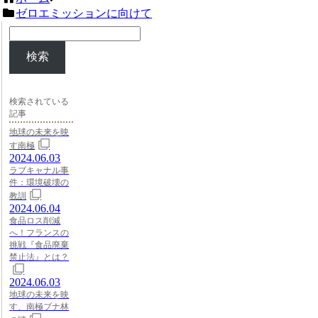
ゼロエミッションに向けて
検索
検索されている
記事
地球の未来を映
す南極
2024.06.03
ラブキャナル事
件：環境破壊の
教訓
2024.06.04
食品ロス削減
へ！フランスの
挑戦『食品廃棄
禁止法』とは？
2024.06.03
地球の未来を映
す、南極ブナ林