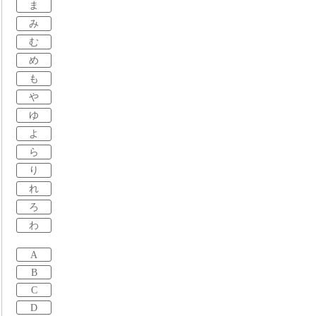
ま
み
む
め
も
や
ゆ
よ
ら
り
れ
ろ
わ
A
B
C
D