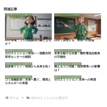
関連記事
ゼロエミッションに向けて
ゼロエミッションに向けて
RDF発電：ゴミ問題解決の鍵となる
ZEBで実現する、未来への投資
か？
ゼロエミッションに向けて
ゼロエミッションに向けて
ゼロエミッション実現へ！国際共同
未来を駆ける水素：燃料電池自動車
研究センターの挑戦
の可能性
ゼロエミッションに向けて
ゼロエミッションに向けて
脱炭素ドミノ：地域から未来を拓く
燃えるゴミ問題：地球環境への影響
は？
ゼロエミッションに向けて
ゼロエミッションに向けて
ゴミ溶融処理：未来へ繋ぐ、環境と
ゼロエミッション: 未来への希望
エネルギーの革新
ホーム
ゼロエミッションに向けて