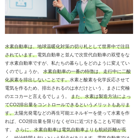
水素自動車は、地球温暖化対策の切り札として世界中で注目
されています。
電気自動車と並んで次世代自動車の双璧をな
す水素自動車ですが、私たちの暮らしをどのように変えてい
くのでしょうか。
水素自動車の一番の特徴は、走行中に二酸
化炭素を排出しないことです。
水素と酸素を化学反応させて
電気を作るため、排出されるのは水だけという、まさに究極
のエコカーと言えるでしょう。
また、水素は製造方法によっ
てCO2排出量をコントロールできるというメリットもありま
す。
太陽光発電などの再生可能エネルギーを使って水素を作
れば、CO2排出量を限りなくゼロに近づけることも可能で
す。
さらに、水素自動車は電気自動車よりも航続距離が長
く、給油時間も短いという利点があります。
電気自動車では