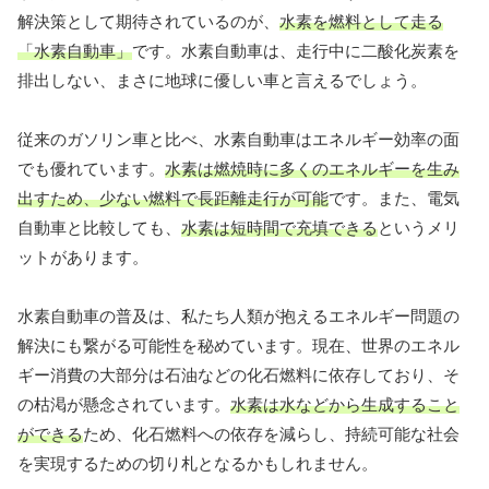
解決策として期待されているのが、
水素を燃料として走る
「水素自動車」
です。水素自動車は、走行中に二酸化炭素を
排出しない、まさに地球に優しい車と言えるでしょう。
従来のガソリン車と比べ、水素自動車はエネルギー効率の面
でも優れています。
水素は燃焼時に多くのエネルギーを生み
出すため、少ない燃料で長距離走行が可能
です。また、電気
自動車と比較しても、
水素は短時間で充填できる
というメリ
ットがあります。
水素自動車の普及は、私たち人類が抱えるエネルギー問題の
解決にも繋がる可能性を秘めています。現在、世界のエネル
ギー消費の大部分は石油などの化石燃料に依存しており、そ
の枯渇が懸念されています。
水素は水などから生成すること
ができる
ため、化石燃料への依存を減らし、持続可能な社会
を実現するための切り札となるかもしれません。