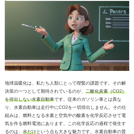
地球温暖化は、私たち人類にとって喫緊の課題です。その解
決策の一つとして期待されているのが、
二酸化炭素（CO2）
を排出しない水素自動車
です。従来のガソリン車とは異な
り、水素自動車は走行中にCO2を一切排出しません。その仕
組みは、燃料となる水素と空気中の酸素を化学反応させて電
気を作る燃料電池にあります。この化学反応の過程で発生す
るのは、
水だけ
という点も大きな魅力です。水素自動車の普