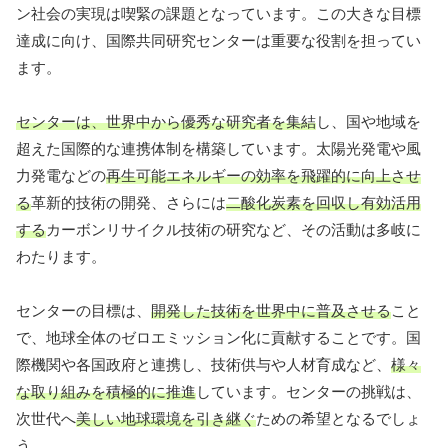
ン社会の実現は喫緊の課題となっています。この大きな目標
達成に向け、国際共同研究センターは重要な役割を担ってい
ます。
センターは、世界中から優秀な研究者を集結
し、国や地域を
超えた国際的な連携体制を構築しています。太陽光発電や風
力発電などの
再生可能エネルギーの効率を飛躍的に向上させ
る
革新的技術の開発、さらには
二酸化炭素を回収し有効活用
する
カーボンリサイクル技術の研究など、その活動は多岐に
わたります。
センターの目標は、
開発した技術を世界中に普及させる
こと
で、地球全体のゼロエミッション化に貢献することです。国
際機関や各国政府と連携し、技術供与や人材育成など、
様々
な取り組みを積極的に推進
しています。センターの挑戦は、
次世代へ
美しい地球環境を引き継ぐ
ための希望となるでしょ
う。