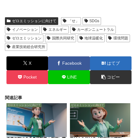
ゼロエミッションに向けて
「せ」
SDGs
イノベーション
エネルギー
カーボンニュートラル
ゼロエミッション
国際共同研究
地球温暖化
環境問題
産業技術総合研究所
X
Facebook
はてブ
Pocket
LINE
コピー
関連記事
ゼロエミッションに向けて
ゼロエミッションに向けて
未来を駆ける水素自動車：地球に優
ゼロエミッション社会への挑戦