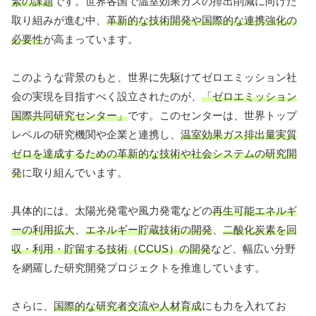
緊の課題
です。世界各国で温室効果ガスの排出削減に向けた
取り組みが進む中、
革新的な技術開発や国際的な連携強化の
必要性
が高まっています。
このような背景のもと、世界に先駆けてゼロエミッション社
会の実現を目指すべく設立されたのが、
「ゼロエミッション
国際共同研究センター」
です。このセンターは、世界トップ
レベルの研究機関や企業と連携し、
温室効果ガス排出量実質
ゼロを達成するための革新的な技術や社会システムの研究開
発
に取り組んでいます。
具体的には、太陽光発電や風力発電などの
再生可能エネルギ
ーの利用拡大
、
エネルギー貯蔵技術の開発
、
二酸化炭素を回
収・利用・貯留する技術（CCUS）の開発
など、幅広い分野
を網羅した研究開発プロジェクトを推進しています。
さらに、
国際的な研究者交流や人材育成
にも力を入れてお