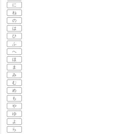
に
ね
の
は
ひ
ふ
へ
ほ
ま
み
む
め
も
や
ゆ
よ
ら