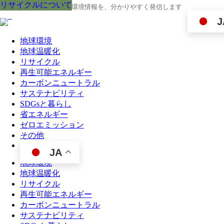
リサイクルについて
リサイクルについて
リサイクルについて
リサイクルについて
リサイクルについて
リサイクルについて
リサイクルについて
リサイクルについて
リサイクルについて
地球の今と未来に役立つ環境情報を、分かりやすく発信します
J
地球環境
地球温暖化
リサイクル
再生可能エネルギー
カーボンニュートラル
サステナビリティ
SDGsと暮らし
省エネルギー
ゼロエミッション
その他
JA
地球環境
地球温暖化
リサイクル
再生可能エネルギー
カーボンニュートラル
サステナビリティ