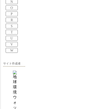
N
O
P
R
S
T
U
V
W
サイト作成者