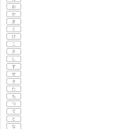
お
か
き
く
け
こ
さ
し
す
せ
そ
た
ち
つ
て
と
な