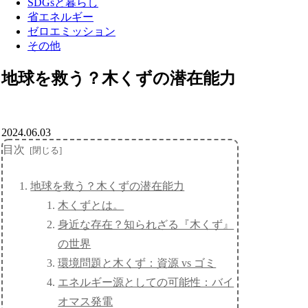
SDGsと暮らし
省エネルギー
ゼロエミッション
その他
地球を救う？木くずの潜在能力
2024.06.03
目次
地球を救う？木くずの潜在能力
木くずとは。
身近な存在？知られざる『木くず』
の世界
環境問題と木くず：資源 vs ゴミ
エネルギー源としての可能性：バイ
オマス発電