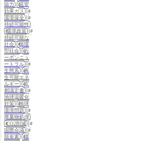
協力
温室
効果ガス
環境保全
持続可能性
環境政策
持続可能な
社会
循環
型社会
カ
ーボンニュ
ートラル
生態系
再
生可能エネ
ルギー
京
都議定書
地球温暖化
対策
地球
環境問題
廃棄物処理
CO2削減
国際会議
脱炭素
環