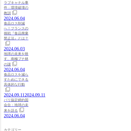
ラブキャナル事
件：環境破壊の
教訓
2024.06.04
食品ロス削減
へ！フランスの
挑戦『食品廃棄
禁止法』とは？
2024.06.03
地球の未来を映
す、南極ブナ林
の謎
2024.06.04
食品ロスを減ら
すためにできる
具体的な行動
2024.09.11
2024.09.11
パリ協定締約国
会合：地球の未
来を語る
2024.06.04
カテゴリー