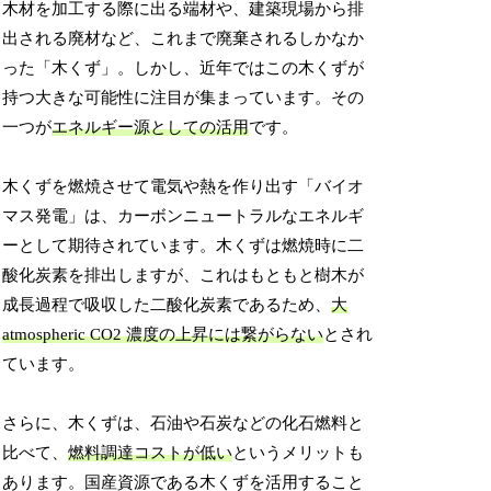
木材を加工する際に出る端材や、建築現場から排
出される廃材など、これまで廃棄されるしかなか
った「木くず」。しかし、近年ではこの木くずが
持つ大きな可能性に注目が集まっています。その
一つが
エネルギー源としての活用
です。
木くずを燃焼させて電気や熱を作り出す「バイオ
マス発電」は、カーボンニュートラルなエネルギ
ーとして期待されています。木くずは燃焼時に二
酸化炭素を排出しますが、これはもともと樹木が
成長過程で吸収した二酸化炭素であるため、
大
atmospheric CO2 濃度の上昇には繋がらない
とされ
ています。
さらに、木くずは、石油や石炭などの化石燃料と
比べて、
燃料調達コストが低い
というメリットも
あります。国産資源である木くずを活用すること