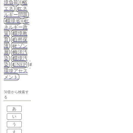
境負荷
省
エネ
エネ
ルギー問題
環境省
エ
ネルギー政
策
環境教
育
自然保
護
オゾン
層
海洋汚
染
環境汚
染
UNEP
環境アセス
メント
50音から検索す
る
あ
い
う
え