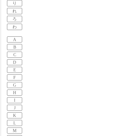
り
れ
ろ
わ
A
B
C
D
E
F
G
H
I
J
K
L
M