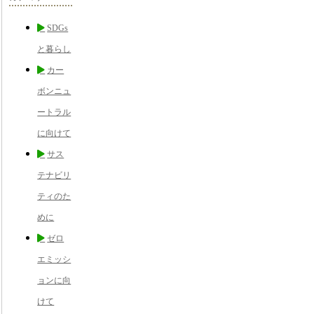
SDGs
と暮らし
カー
ボンニュ
ートラル
に向けて
サス
テナビリ
ティのた
めに
ゼロ
エミッシ
ョンに向
けて