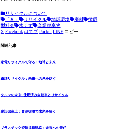
リサイクルについて
「き」
リサイクル
地球環境
廃材
循環
型社会
木くず
産業廃棄物
X
Facebook
はてブ
Pocket
LINE
コピー
関連記事
家電リサイクルで守る！地球と未来
繊維リサイクル：未来への糸を紡ぐ
クルマの未来: 使用済み自動車とリサイクル
建設発生土：資源循環で未来を築く
プラスチック資源循環戦略：未来への責任