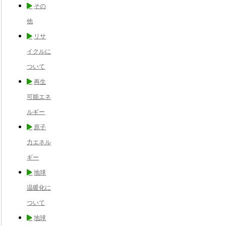
その
他
リサ
イクルに
ついて
再生
可能エネ
ルギー
原子
力エネル
ギー
地球
温暖化に
ついて
地球