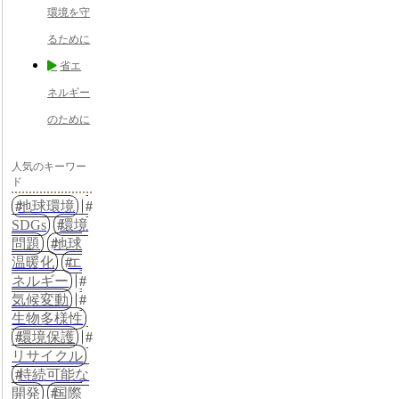
環境を守
るために
省エ
ネルギー
のために
人気のキーワー
ド
地球環境
SDGs
環境
問題
地球
温暖化
エ
ネルギー
気候変動
生物多様性
環境保護
リサイクル
持続可能な
開発
国際