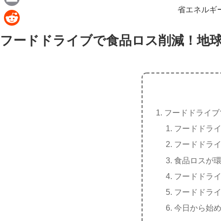
e
a
省エネルギ
E
c
m
R
フードドライブで食品ロス削減！地
e
a
e
b
i
d
o
l
d
o
i
k
t
フードドライブ
フードドラ
フードドラ
食品ロスが
フードドラ
フードドラ
今日から始