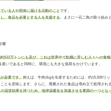
している人や団体に届ける活動のこと
です。
らし、食品を必要とする人を支援する
、まさに一石二鳥の取り組み
約522万トンにも及び、これは世界中で飢餓に苦しむ人々への食糧援
駄遣いであると同時に、環境にも大きな負荷をかけています。
源が必要です。
例えば、牛肉1kgを生産するためには、約15,500
ることを意味します。さらに、廃棄された食品は埋め立て処理され
もの温室効果を持つため、地球温暖化を加速させる要因の一つとな