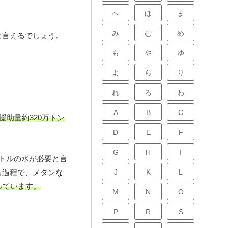
へ
ほ
ま
み
む
め
と言えるでしょう。
も
や
ゆ
よ
ら
り
れ
ろ
わ
A
B
C
助量約320万トン
D
E
F
G
H
I
リットルの水が必要と言
J
K
L
る過程で、メタンな
っています。
M
N
O
P
R
S