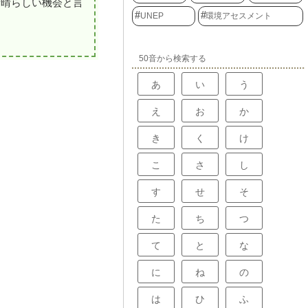
素晴らしい機会と言
UNEP
環境アセスメント
50音から検索する
あ
い
う
え
お
か
き
く
け
こ
さ
し
す
せ
そ
た
ち
つ
て
と
な
に
ね
の
は
ひ
ふ