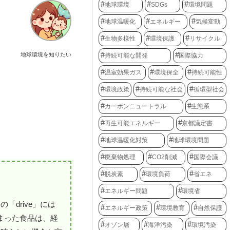
地球環境
SDGs
環境問題
地球温暖化
エネルギー
気候変動
生物多様性
環境保護
リサイクル
地球環境を知りたい
持続可能な開発
国際協力
温室効果ガス
環境保全
持続可能性
環境政策
持続可能な社会
循環型社会
カーボンニュートラル
生態系
再生可能エネルギー
京都議定書
地球温暖化対策
地球環境問題
廃棄物処理
CO2削減
国際会議
脱炭素
環境負荷
省エネ
エネルギー問題
環境省
drive」には
エネルギー政策
環境教育
自然保護
集まった食品は、経
オゾン層
海洋汚染
環境汚染