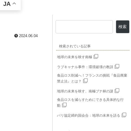
JA
検索
2024.06.04
検索されている記事
地球の未来を映す南極
ラブキャナル事件：環境破壊の教訓
食品ロス削減へ！フランスの挑戦『食品廃棄
禁止法』とは？
地球の未来を映す、南極ブナ林の謎
食品ロスを減らすためにできる具体的な行
動
パリ協定締約国会合：地球の未来を語る