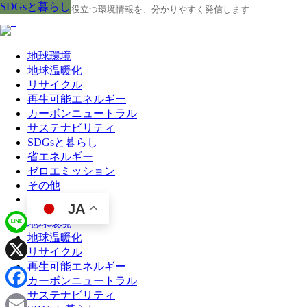
SDGsと暮らし
SDGsと暮らし
SDGsと暮らし
SDGsと暮らし
SDGsと暮らし
SDGsと暮らし
SDGsと暮らし
SDGsと暮らし
SDGsと暮らし
地球の今と未来に役立つ環境情報を、分かりやすく発信します
地球環境
地球温暖化
リサイクル
再生可能エネルギー
カーボンニュートラル
サステナビリティ
SDGsと暮らし
省エネルギー
ゼロエミッション
その他
JA
地球環境
地球温暖化
Line
リサイクル
再生可能エネルギー
X
カーボンニュートラル
サステナビリティ
Facebook