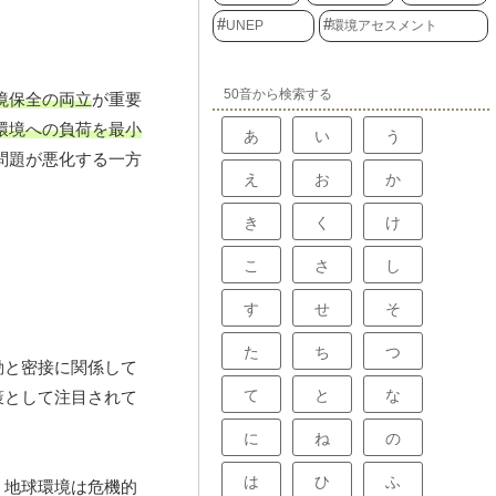
UNEP
環境アセスメント
50音から検索する
境保全の両立
が重要
環境への負荷を最小
あ
い
う
問題が悪化する一方
え
お
か
き
く
け
こ
さ
し
す
せ
そ
た
ち
つ
動と密接に関係して
て
と
な
策として注目されて
に
ね
の
は
ひ
ふ
、地球環境は危機的