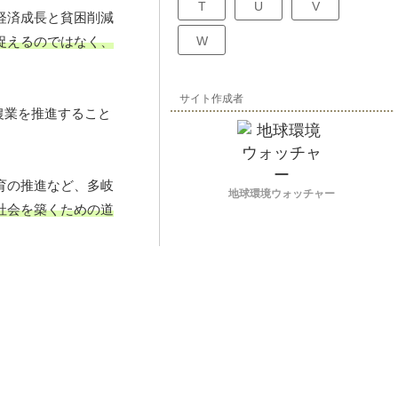
T
U
V
経済成長と貧困削減
捉えるのではなく、
W
サイト作成者
農業を推進すること
育の推進など、多岐
地球環境ウォッチャー
社会を築くための道