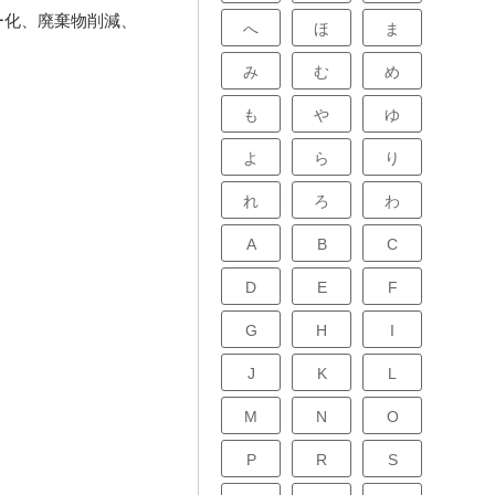
ー化、廃棄物削減、
へ
ほ
ま
み
む
め
も
や
ゆ
よ
ら
り
れ
ろ
わ
A
B
C
D
E
F
G
H
I
J
K
L
M
N
O
P
R
S