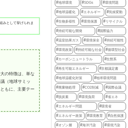
地球環境
SDGs
環境問題
地球温暖化
エネルギー
気候変動
生物多様性
環境保護
リサイクル
組みとして挙げられま
持続可能な開発
国際協力
温室効果ガス
環境保全
持続可能性
環境政策
持続可能な社会
循環型社会
カーボンニュートラル
生態系
再生可能エネルギー
京都議定書
最大の特徴は、単な
地球温暖化対策
地球環境問題
会議（地球サミッ
廃棄物処理
CO2削減
国際会議
とともに、主要テー
脱炭素
環境負荷
省エネ
エネルギー問題
環境省
エネルギー政策
環境教育
自然保護
オゾン層
海洋汚染
環境汚染