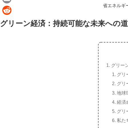
e
a
省エネルギ
E
c
m
R
グリーン経済：持続可能な未来への道
e
a
e
b
i
d
o
l
d
o
i
k
t
グリー
グリ
グリ
地球
経済
グリ
私た