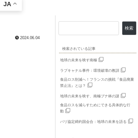
JA
検索
2024.06.04
検索されている記事
地球の未来を映す南極
ラブキャナル事件：環境破壊の教訓
食品ロス削減へ！フランスの挑戦『食品廃棄
禁止法』とは？
地球の未来を映す、南極ブナ林の謎
食品ロスを減らすためにできる具体的な行
動
パリ協定締約国会合：地球の未来を語る