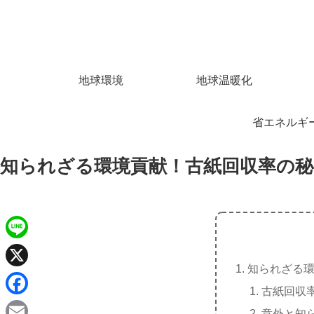
地球環境
地球温暖化
省エネルギ
知られざる環境貢献！古紙回収率の秘
L
知られざる
i
X
古紙回収
n
F
意外と知