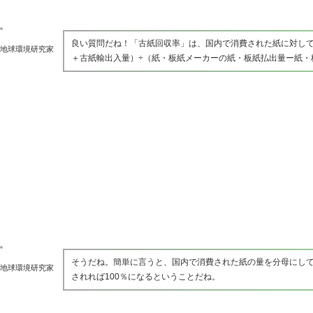
良い質問だね！「古紙回収率」は、国内で消費された紙に対し
地球環境研究家
＋古紙輸出入量）÷（紙・板紙メーカーの紙・板紙払出量ー紙・板
そうだね。簡単に言うと、国内で消費された紙の量を分母にして
地球環境研究家
されれば100％になるということだね。