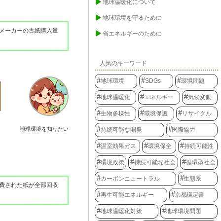
地球温暖化について
地球環境を守るために
メーカーの古紙購入量
省エネルギーのために
人気のキーワード
地球環境
SDGs
環境問題
地球温暖化
エネルギー
気候変動
生物多様性
環境保護
リサイクル
地球環境を知りたい
持続可能な開発
国際協力
温室効果ガス
環境保全
持続可能性
環境政策
持続可能な社会
循環型社会
カーボンニュートラル
生態系
消費された紙が全部回収
再生可能エネルギー
京都議定書
地球温暖化対策
地球環境問題