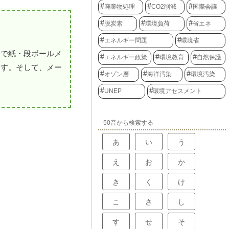
廃棄物処理
CO2削減
国際会議
脱炭素
環境負荷
省エネ
エネルギー問題
環境省
内で紙・段ボールメ
エネルギー政策
環境教育
自然保護
ます。そして、メー
オゾン層
海洋汚染
環境汚染
UNEP
環境アセスメント
50音から検索する
あ
い
う
え
お
か
き
く
け
こ
さ
し
す
せ
そ