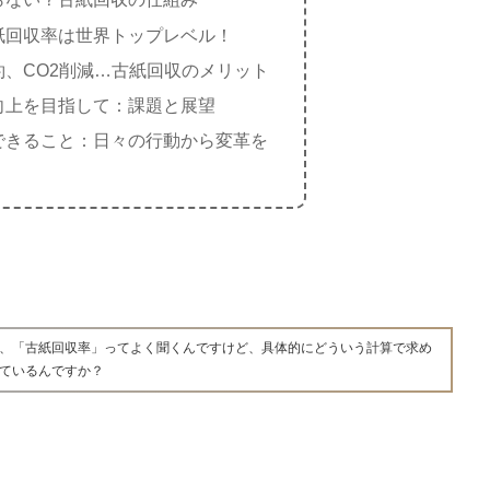
紙回収率は世界トップレベル！
約、CO2削減…古紙回収のメリット
向上を目指して：課題と展望
できること：日々の行動から変革を
、「古紙回収率」ってよく聞くんですけど、具体的にどういう計算で求め
ているんですか？