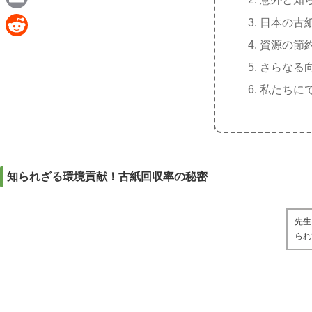
e
a
E
日本の古
c
m
資源の節
R
e
a
さらなる
e
b
i
私たちに
d
o
l
d
o
i
k
t
知られざる環境貢献！古紙回収率の秘密
先生
られ