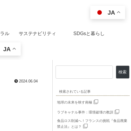
JA
ラル
サステナビリティ
SDGsと暮らし
JA
検索
2024.06.04
検索されている記事
地球の未来を映す南極
ラブキャナル事件：環境破壊の教訓
食品ロス削減へ！フランスの挑戦『食品廃棄
禁止法』とは？