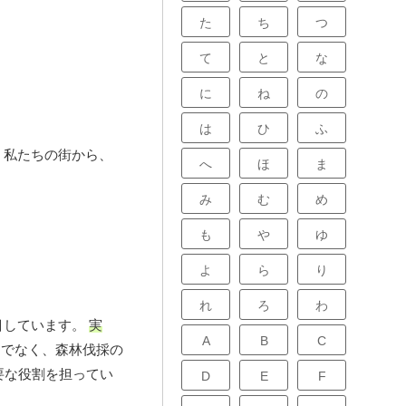
た
ち
つ
て
と
な
に
ね
の
は
ひ
ふ
。私たちの街から、
へ
ほ
ま
み
む
め
も
や
ゆ
よ
ら
り
れ
ろ
わ
目しています。
実
A
B
C
でなく、森林伐採の
要な役割を担ってい
D
E
F