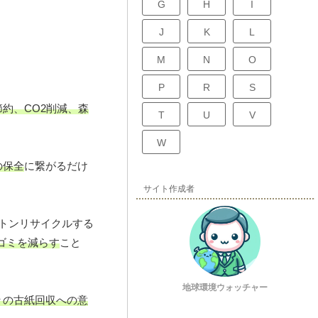
G
H
I
J
K
L
M
N
O
P
R
S
約、CO2削減、森
T
U
V
W
の保全
に繋がるだけ
サイト作成者
トンリサイクルする
ゴミを減らす
こと
地球環境ウォッチャー
々の古紙回収への意