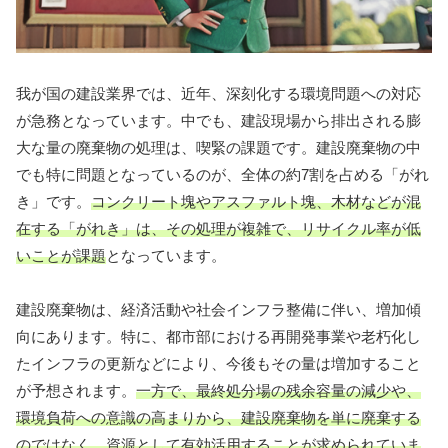
我が国の建設業界では、近年、深刻化する環境問題への対応
が急務となっています。中でも、建設現場から排出される膨
大な量の廃棄物の処理は、喫緊の課題です。建設廃棄物の中
でも特に問題となっているのが、全体の約7割を占める「がれ
き」です。
コンクリート塊やアスファルト塊、木材などが混
在する「がれき」は、その処理が複雑で、リサイクル率が低
いことが課題
となっています。
建設廃棄物は、経済活動や社会インフラ整備に伴い、増加傾
向にあります。特に、都市部における再開発事業や老朽化し
たインフラの更新などにより、今後もその量は増加すること
が予想されます。
一方で、最終処分場の残余容量の減少や、
環境負荷への意識の高まりから、建設廃棄物を単に廃棄する
のではなく、資源として有効活用することが求められていま