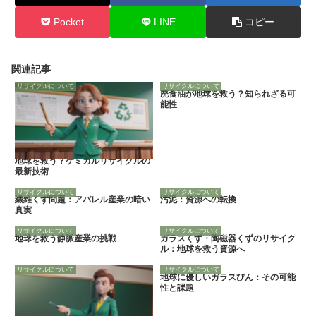
Pocket
LINE
コピー
関連記事
リサイクルについて
リサイクルについて
廃食油が地球を救う？知られざる可
能性
地球を救う？ケミカルリサイクルの
最新技術
リサイクルについて
リサイクルについて
繊維くず問題：アパレル産業の暗い
汚泥：資源への転換
真実
リサイクルについて
リサイクルについて
地球を救う静脈産業の挑戦
ガラスくず・陶磁器くずのリサイク
ル：地球を救う資源へ
リサイクルについて
リサイクルについて
地球に優しいガラスびん：その可能
性と課題