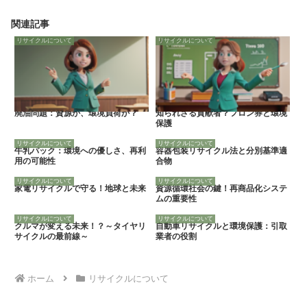
関連記事
リサイクルについて
リサイクルについて
廃油問題：資源か、環境負荷か？
知られざる貢献者？フロン券と環境
保護
リサイクルについて
リサイクルについて
牛乳パック：環境への優しさ、再利
容器包装リサイクル法と分別基準適
用の可能性
合物
リサイクルについて
リサイクルについて
家電リサイクルで守る！地球と未来
資源循環社会の鍵！再商品化システ
ムの重要性
リサイクルについて
リサイクルについて
クルマが変える未来！？～タイヤリ
自動車リサイクルと環境保護：引取
サイクルの最前線～
業者の役割
ホーム
リサイクルについて