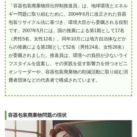
「容器包装廃棄物排出抑制推進員」は、地球環境とエネル
ギー問題に取り組むために、2004年6月に改正された容器
包装リサイクル法に基づき、環境大臣から委嘱される役割
です。2007年5月には、国の推薦による第1期として17名
（男性5名、女性12名）、同年10月には地方自治体などか
らの推薦による第2期として52名（男性24名、女性28名）
が委嘱されました。推進員は、環境への負担が少ないライ
フスタイルを提案し、その実践を促す影響力を持つオピニ
オンリーダーや、容器包装廃棄物の削減活動に取り組む消
費者団体などの代表者で構成されています。
容器包装廃棄物問題の現状