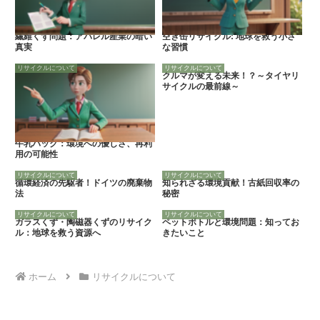
繊維くず問題：アパレル産業の暗い
空き缶リサイクル: 地球を救う小さ
真実
な習慣
リサイクルについて
リサイクルについて
クルマが変える未来！？～タイヤリ
サイクルの最前線～
牛乳パック：環境への優しさ、再利
用の可能性
リサイクルについて
リサイクルについて
循環経済の先駆者！ドイツの廃棄物
知られざる環境貢献！古紙回収率の
法
秘密
リサイクルについて
リサイクルについて
ガラスくず・陶磁器くずのリサイク
ペットボトルと環境問題：知ってお
ル：地球を救う資源へ
きたいこと
ホーム
リサイクルについて