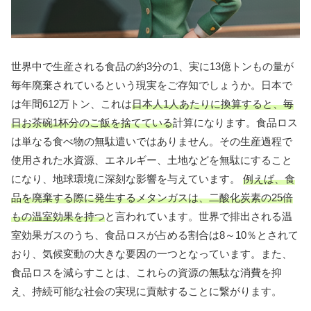
世界中で生産される食品の約3分の1、実に13億トンもの量が
毎年廃棄されているという現実をご存知でしょうか。日本で
は年間612万トン、これは
日本人1人あたりに換算すると、毎
日お茶碗1杯分のご飯を捨てている
計算になります。食品ロス
は単なる食べ物の無駄遣いではありません。その生産過程で
使用された水資源、エネルギー、土地などを無駄にすること
になり、地球環境に深刻な影響を与えています。
例えば、食
品を廃棄する際に発生するメタンガスは、二酸化炭素の25倍
もの温室効果を持つ
と言われています。世界で排出される温
室効果ガスのうち、食品ロスが占める割合は8～10％とされて
おり、気候変動の大きな要因の一つとなっています。また、
食品ロスを減らすことは、これらの資源の無駄な消費を抑
え、持続可能な社会の実現に貢献することに繋がります。