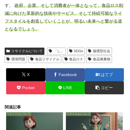
す。
政府、企業、そして消費者が一体となって、食品ロス削
減に向けた革新的な技術やサービス、そして持続可能なライ
フスタイルを創造していくことが、明るい未来へと繋がる道
となるでしょう。
リサイクルについて
「し」
SDGs
循環型社会
環境問題
食品リサイクル
食品ロス
食品廃棄物
X
Facebook
はてブ
Pocket
LINE
コピー
関連記事
リサイクルについて
リサイクルについて