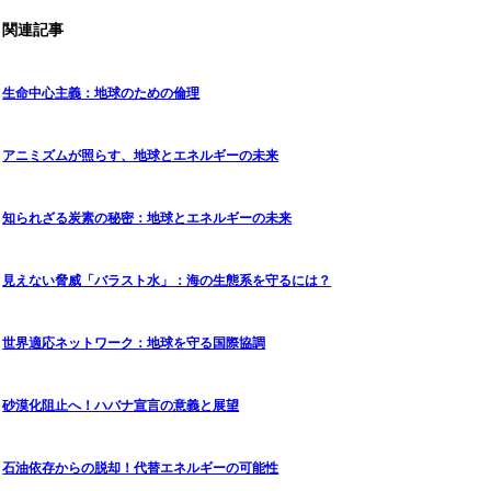
関連記事
生命中心主義：地球のための倫理
アニミズムが照らす、地球とエネルギーの未来
知られざる炭素の秘密：地球とエネルギーの未来
見えない脅威「バラスト水」：海の生態系を守るには？
世界適応ネットワーク：地球を守る国際協調
砂漠化阻止へ！ハバナ宣言の意義と展望
石油依存からの脱却！代替エネルギーの可能性