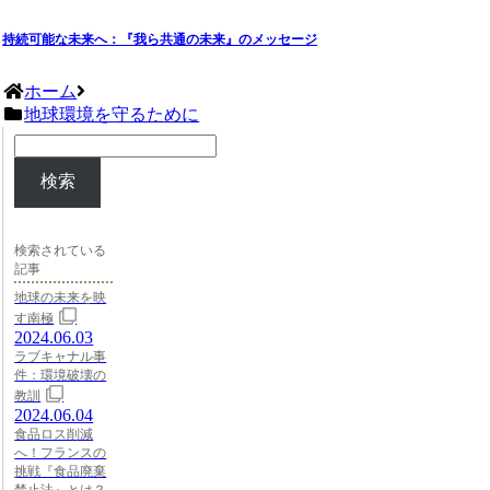
持続可能な未来へ：『我ら共通の未来』のメッセージ
ホーム
地球環境を守るために
検索
検索されている
記事
地球の未来を映
す南極
2024.06.03
ラブキャナル事
件：環境破壊の
教訓
2024.06.04
食品ロス削減
へ！フランスの
挑戦『食品廃棄
禁止法』とは？