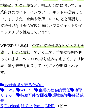
型経済
、
社会正義
など、幅広い分野において、企
業向けのガイドラインやツールキットを提供して
います。また、企業や政府、NGOなどと連携し、
持続可能な社会の実現に向けたプロジェクトやイ
ニシアチブを推進しています。
WBCSDの活動は、
企業が持続可能なビジネスを実
践
し、
社会に貢献
していく上で、重要な役割を担
っています。WBCSDの取り組みを通じて、より持
続可能な未来を創造していくことが期待されま
す。
地球環境を守るために
「W」
WBCSD
企業の社会的責任
地球
サミット
持続可能な開発
環境保護
経済成
長
X
Facebook
はてブ
Pocket
LINE
コピー