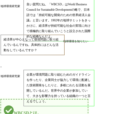
良い質問だね。「WBCSD」はWorld Business
地球環境研究家
Council for Sustainable Developmentの略で、日本
語では「持続可能な開発のための世界経済人会
議」と言います。1992年の地球サミットをきっ
かけに、経済界が持続可能な社会の実現に向け
て積極的に取り組んでいこうと設立された国際
的な組織なんだよ。
経済界が中心となって環境問題に取り組
地球環境を知りたい
んでいるんですね。具体的にはどんな活
動をしているんですか？
企業が環境問題に取り組むためのガイドライン
地球環境研究家
を作ったり、企業同士が協力して環境に配慮し
た技術開発をしたりと、多岐にわたる活動を展
開しているんだ。世界中の企業が参加してい
て、大きな影響力を持っている組織の一つと言
えるでしょう。
WBCSDとは。