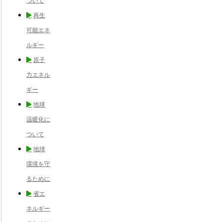
ついて
再生
可能エネ
ルギー
原子
力エネル
ギー
地球
温暖化に
ついて
地球
環境を守
るために
省エ
ネルギー