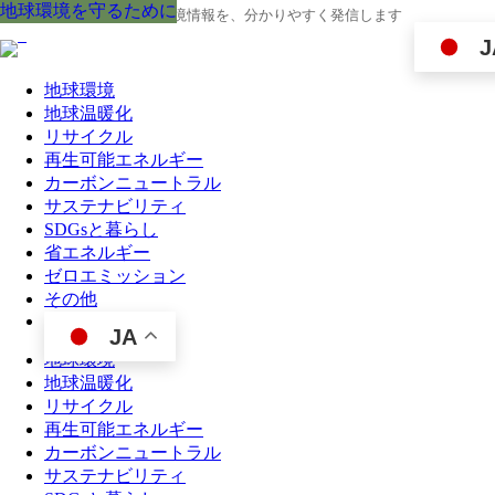
地球環境を守るために
地球環境を守るために
地球環境を守るために
地球環境を守るために
地球環境を守るために
地球環境を守るために
地球環境を守るために
地球環境を守るために
地球環境を守るために
地球の今と未来に役立つ環境情報を、分かりやすく発信します
J
地球環境
地球温暖化
リサイクル
再生可能エネルギー
カーボンニュートラル
サステナビリティ
SDGsと暮らし
省エネルギー
ゼロエミッション
その他
JA
地球環境
地球温暖化
リサイクル
再生可能エネルギー
カーボンニュートラル
サステナビリティ