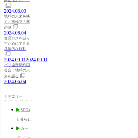
2024.06.03
地球の未来を映
す、南極ブナ林
の謎
2024.06.04
食品ロスを減ら
すためにできる
具体的な行動
2024.09.11
2024.09.11
パリ協定締約国
会合：地球の未
来を語る
2024.06.04
カテゴリー
SDGs
と暮らし
カー
ボンニュ