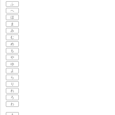
ふ
へ
ほ
ま
み
む
め
も
や
ゆ
よ
ら
り
れ
ろ
わ
A