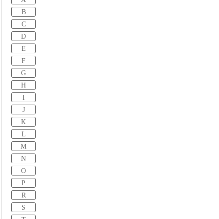
B
C
D
E
F
G
H
I
J
K
L
M
N
O
P
R
S