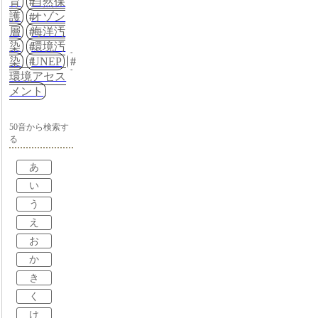
育
自然保
護
オゾン
層
海洋汚
染
環境汚
染
UNEP
環境アセス
メント
50音から検索す
る
あ
い
う
え
お
か
き
く
け