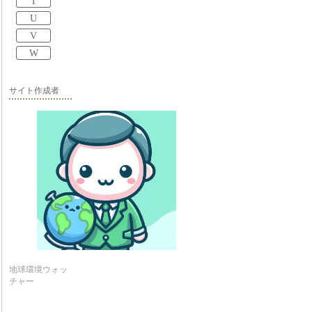
T
U
V
W
サイト作成者
地球環境ウォッ
チャー