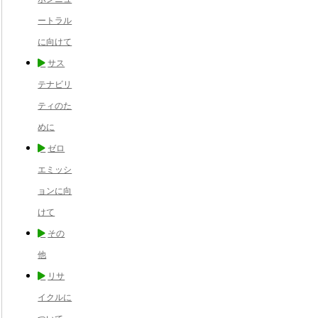
ートラル
に向けて
サス
テナビリ
ティのた
めに
ゼロ
エミッシ
ョンに向
けて
その
他
リサ
イクルに