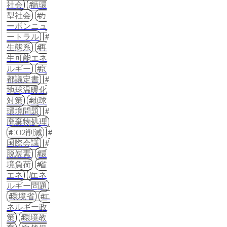
社会
循環
型社会
カ
ーボンニュ
ートラル
生態系
再
生可能エネ
ルギー
京
都議定書
地球温暖化
対策
地球
環境問題
廃棄物処理
CO2削減
国際会議
脱炭素
環
境負荷
省
エネ
エネ
ルギー問題
環境省
エ
ネルギー政
策
環境教