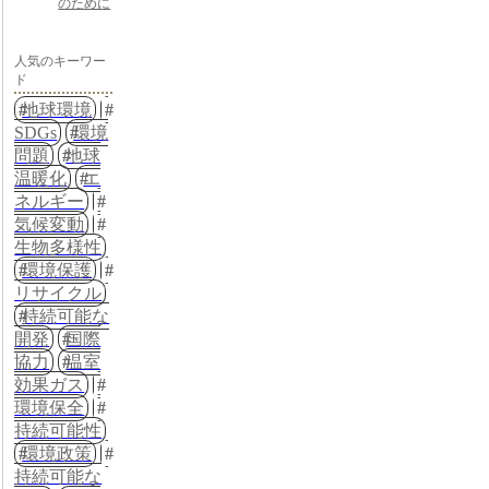
のために
人気のキーワー
ド
地球環境
SDGs
環境
問題
地球
温暖化
エ
ネルギー
気候変動
生物多様性
環境保護
リサイクル
持続可能な
開発
国際
協力
温室
効果ガス
環境保全
持続可能性
環境政策
持続可能な