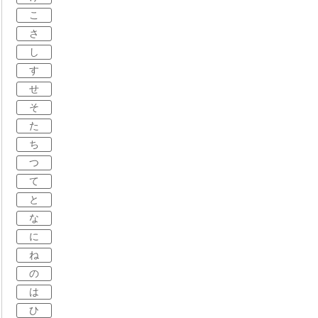
こ
さ
し
す
せ
そ
た
ち
つ
て
と
な
に
ね
の
は
ひ