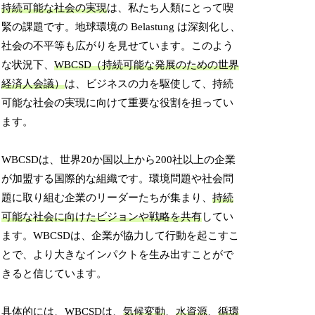
持続可能な社会の実現
は、私たち人類にとって喫
緊の課題です。地球環境の Belastung は深刻化し、
社会の不平等も広がりを見せています。このよう
な状況下、
WBCSD（持続可能な発展のための世界
経済人会議）
は、ビジネスの力を駆使して、持続
可能な社会の実現に向けて重要な役割を担ってい
ます。
WBCSDは、世界20か国以上から200社以上の企業
が加盟する国際的な組織です。環境問題や社会問
題に取り組む企業のリーダーたちが集まり、
持続
可能な社会に向けたビジョンや戦略を共有
してい
ます。WBCSDは、企業が協力して行動を起こすこ
とで、より大きなインパクトを生み出すことがで
きると信じています。
具体的には、WBCSDは、
気候変動
、
水資源
、
循環