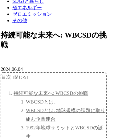
SDGsと暮らし
省エネルギー
ゼロエミッション
その他
持続可能な未来へ: WBCSDの挑
戦
2024.06.04
目次
持続可能な未来へ: WBCSDの挑戦
WBCSDとは。
WBCSDとは: 地球規模の課題に取り
組む企業連合
1992年地球サミットとWBCSDの誕
生